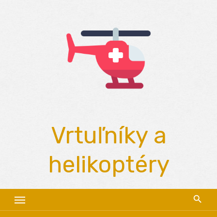
Skip
to
content
Vrtuľníky a
helikoptéry