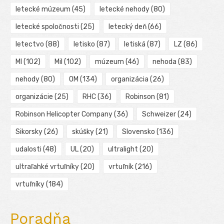
letecké múzeum
(45)
letecké nehody
(80)
letecké spoločnosti
(25)
letecký deň
(66)
letectvo
(88)
letisko
(87)
letiská
(87)
LZ
(86)
MI
(102)
Mil
(102)
múzeum
(46)
nehoda
(83)
nehody
(80)
OM
(134)
organizácia
(26)
organizácie
(25)
RHC
(36)
Robinson
(81)
Robinson Helicopter Company
(36)
Schweizer
(24)
Sikorsky
(26)
skúšky
(21)
Slovensko
(136)
udalosti
(48)
UL
(20)
ultralight
(20)
ultraľahké vrtuľníky
(20)
vrtuľník
(216)
vrtuľníky
(184)
Poradňa