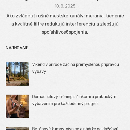
Posted
18. 8. 2025
on
Ako zvládnuť rušné mestské kanály: merania, tienenie
a kvalitné filtre redukujú interferenciu a zlepšujú
spoľahlivosť spojenia.
NAJNOVŠIE
Víkend v prírode začína premyslenou prípravou
výbavy
Domáci silový tréning s činkami a praktickým
vybavením pre každodenný progres
Betónové žumpy, pivnice a nádrže na dažďovú