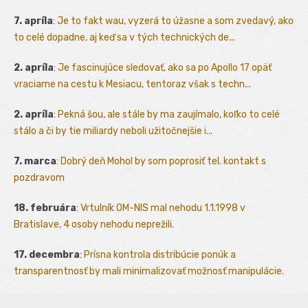
7. apríla
:
Je to fakt wau, vyzerá to úžasne a som zvedavý, ako
to celé dopadne, aj keď sa v tých technických de...
2. apríla
:
Je fascinujúce sledovať, ako sa po Apollo 17 opäť
vraciame na cestu k Mesiacu, tentoraz však s techn...
2. apríla
:
Pekná šou, ale stále by ma zaujímalo, koľko to celé
stálo a či by tie miliardy neboli užitočnejšie i...
7. marca
:
Dobrý deň Mohol by som poprosiť tel. kontakt s
pozdravom
18. februára
:
Vrtulník OM-NIS mal nehodu 1.1.1998 v
Bratislave, 4 osoby nehodu neprežili.
17. decembra
:
Prísna kontrola distribúcie ponúk a
transparentnosť by mali minimalizovať možnosť manipulácie.