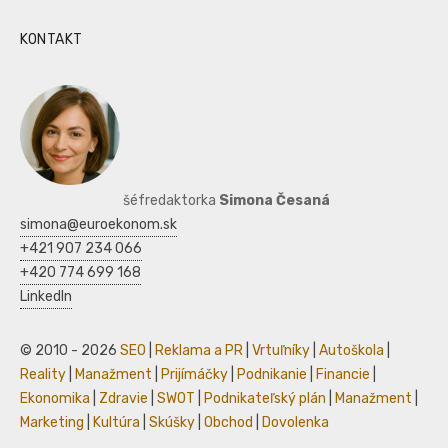
KONTAKT
šéfredaktorka
Simona Česaná
simona@euroekonom.sk
+421 907 234 066
+420 774 699 168
LinkedIn
© 2010 - 2026
SEO
|
Reklama a PR
|
Vrtuľníky
|
Autoškola
|
Reality
|
Manažment
|
Prijímáčky
|
Podnikanie
|
Financie
|
Ekonomika
|
Zdravie
|
SWOT
|
Podnikateľský plán
|
Manažment
|
Marketing
|
Kultúra
|
Skúšky
|
Obchod
|
Dovolenka