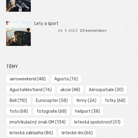
Lety a šport
24. 9. 2023
23 komentárov
TÉMY
aeroweekend
(48)
Agusta
(76)
AgustaWestland
(76)
akcie
(48)
Aérospatiale
(30)
Bell
(110)
Eurocopter
(58)
firmy
(26)
fotky
(68)
foto
(68)
fotografie
(68)
heliport
(38)
imatrikulačný znak OM
(134)
letecká spoločnosť
(51)
letecká základňa
(86)
letecké dni
(66)