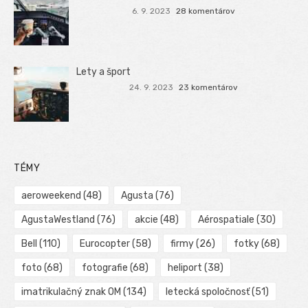
6. 9. 2023
28 komentárov
Lety a šport
24. 9. 2023
23 komentárov
TÉMY
aeroweekend
(48)
Agusta
(76)
AgustaWestland
(76)
akcie
(48)
Aérospatiale
(30)
Bell
(110)
Eurocopter
(58)
firmy
(26)
fotky
(68)
foto
(68)
fotografie
(68)
heliport
(38)
imatrikulačný znak OM
(134)
letecká spoločnosť
(51)