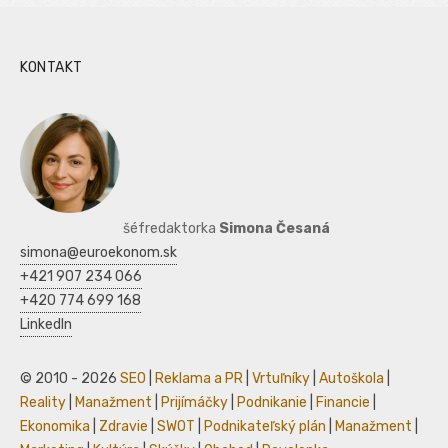
KONTAKT
šéfredaktorka
Simona Česaná
simona@euroekonom.sk
+421 907 234 066
+420 774 699 168
LinkedIn
© 2010 - 2026
SEO
|
Reklama a PR
|
Vrtuľníky
|
Autoškola
|
Reality
|
Manažment
|
Prijímáčky
|
Podnikanie
|
Financie
|
Ekonomika
|
Zdravie
|
SWOT
|
Podnikateľský plán
|
Manažment
|