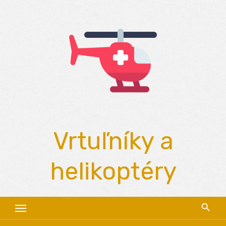
Skip
to
content
Vrtuľníky a
helikoptéry