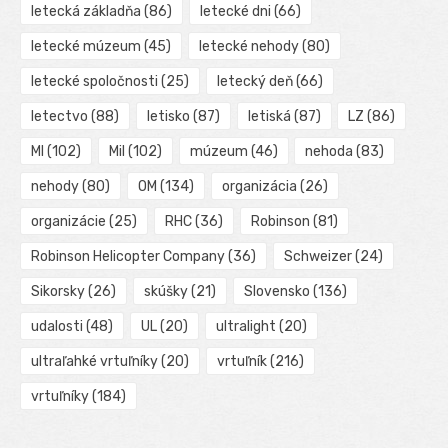
letecká základňa
(86)
letecké dni
(66)
letecké múzeum
(45)
letecké nehody
(80)
letecké spoločnosti
(25)
letecký deň
(66)
letectvo
(88)
letisko
(87)
letiská
(87)
LZ
(86)
MI
(102)
Mil
(102)
múzeum
(46)
nehoda
(83)
nehody
(80)
OM
(134)
organizácia
(26)
organizácie
(25)
RHC
(36)
Robinson
(81)
Robinson Helicopter Company
(36)
Schweizer
(24)
Sikorsky
(26)
skúšky
(21)
Slovensko
(136)
udalosti
(48)
UL
(20)
ultralight
(20)
ultraľahké vrtuľníky
(20)
vrtuľník
(216)
vrtuľníky
(184)