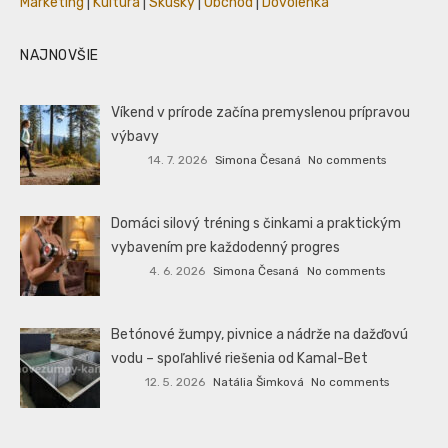
Marketing
|
Kultúra
|
Skúšky
|
Obchod
|
Dovolenka
NAJNOVŠIE
Víkend v prírode začína premyslenou prípravou
výbavy
14. 7. 2026
Simona Česaná
No comments
Domáci silový tréning s činkami a praktickým
vybavením pre každodenný progres
4. 6. 2026
Simona Česaná
No comments
Betónové žumpy, pivnice a nádrže na dažďovú
vodu – spoľahlivé riešenia od Kamal-Bet
12. 5. 2026
Natália Šimková
No comments