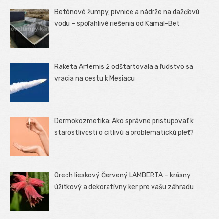
Betónové žumpy, pivnice a nádrže na dažďovú
vodu – spoľahlivé riešenia od Kamal-Bet
Raketa Artemis 2 odštartovala a ľudstvo sa
vracia na cestu k Mesiacu
Dermokozmetika: Ako správne pristupovať k
starostlivosti o citlivú a problematickú pleť?
Orech lieskový Červený LAMBERTA – krásny
úžitkový a dekoratívny ker pre vašu záhradu