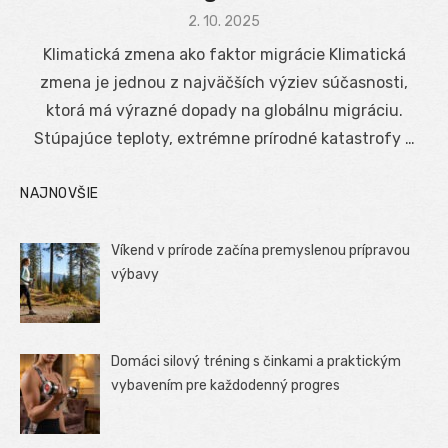
Posted
2. 10. 2025
on
Klimatická zmena ako faktor migrácie Klimatická
zmena je jednou z najväčších výziev súčasnosti,
ktorá má výrazné dopady na globálnu migráciu.
Stúpajúce teploty, extrémne prírodné katastrofy …
NAJNOVŠIE
Víkend v prírode začína premyslenou prípravou
výbavy
Domáci silový tréning s činkami a praktickým
vybavením pre každodenný progres