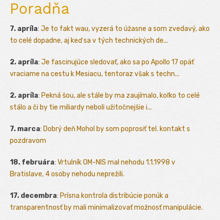
Poradňa
7. apríla
:
Je to fakt wau, vyzerá to úžasne a som zvedavý, ako
to celé dopadne, aj keď sa v tých technických de...
2. apríla
:
Je fascinujúce sledovať, ako sa po Apollo 17 opäť
vraciame na cestu k Mesiacu, tentoraz však s techn...
2. apríla
:
Pekná šou, ale stále by ma zaujímalo, koľko to celé
stálo a či by tie miliardy neboli užitočnejšie i...
7. marca
:
Dobrý deň Mohol by som poprosiť tel. kontakt s
pozdravom
18. februára
:
Vrtulník OM-NIS mal nehodu 1.1.1998 v
Bratislave, 4 osoby nehodu neprežili.
17. decembra
:
Prísna kontrola distribúcie ponúk a
transparentnosť by mali minimalizovať možnosť manipulácie.