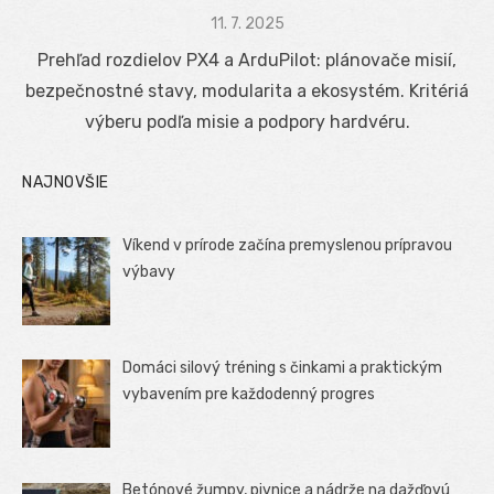
Posted
11. 7. 2025
on
Prehľad rozdielov PX4 a ArduPilot: plánovače misií,
bezpečnostné stavy, modularita a ekosystém. Kritériá
výberu podľa misie a podpory hardvéru.
NAJNOVŠIE
Víkend v prírode začína premyslenou prípravou
výbavy
Domáci silový tréning s činkami a praktickým
vybavením pre každodenný progres
Betónové žumpy, pivnice a nádrže na dažďovú