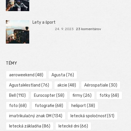
Lety a šport
24. 9. 2023
23 komentárov
TÉMY
aeroweekend
(48)
Agusta
(76)
AgustaWestland
(76)
akcie
(48)
Aérospatiale
(30)
Bell
(110)
Eurocopter
(58)
firmy
(26)
fotky
(68)
foto
(68)
fotografie
(68)
heliport
(38)
imatrikulačný znak OM
(134)
letecká spoločnosť
(51)
letecká základňa
(86)
letecké dni
(66)