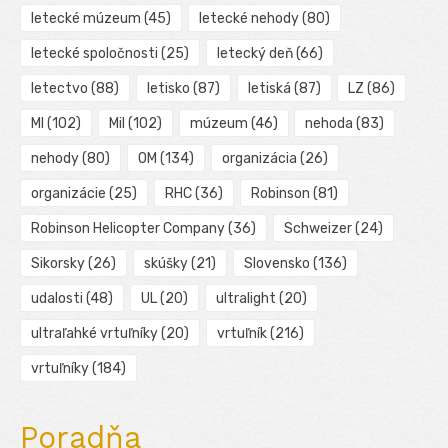
letecké múzeum
(45)
letecké nehody
(80)
letecké spoločnosti
(25)
letecký deň
(66)
letectvo
(88)
letisko
(87)
letiská
(87)
LZ
(86)
MI
(102)
Mil
(102)
múzeum
(46)
nehoda
(83)
nehody
(80)
OM
(134)
organizácia
(26)
organizácie
(25)
RHC
(36)
Robinson
(81)
Robinson Helicopter Company
(36)
Schweizer
(24)
Sikorsky
(26)
skúšky
(21)
Slovensko
(136)
udalosti
(48)
UL
(20)
ultralight
(20)
ultraľahké vrtuľníky
(20)
vrtuľník
(216)
vrtuľníky
(184)
Poradňa