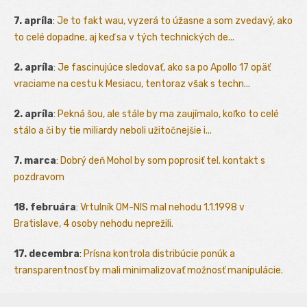
7. apríla
:
Je to fakt wau, vyzerá to úžasne a som zvedavý, ako
to celé dopadne, aj keď sa v tých technických de...
2. apríla
:
Je fascinujúce sledovať, ako sa po Apollo 17 opäť
vraciame na cestu k Mesiacu, tentoraz však s techn...
2. apríla
:
Pekná šou, ale stále by ma zaujímalo, koľko to celé
stálo a či by tie miliardy neboli užitočnejšie i...
7. marca
:
Dobrý deň Mohol by som poprosiť tel. kontakt s
pozdravom
18. februára
:
Vrtulník OM-NIS mal nehodu 1.1.1998 v
Bratislave, 4 osoby nehodu neprežili.
17. decembra
:
Prísna kontrola distribúcie ponúk a
transparentnosť by mali minimalizovať možnosť manipulácie.