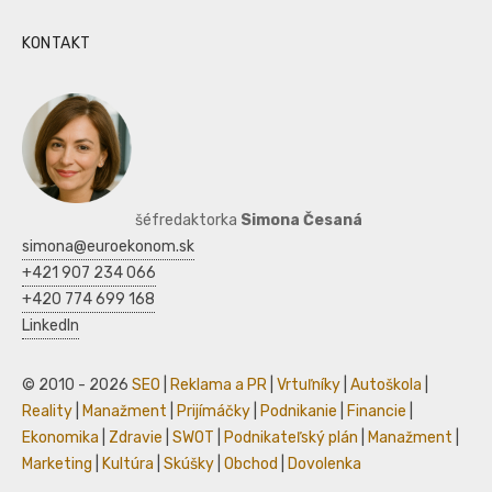
KONTAKT
šéfredaktorka
Simona Česaná
simona@euroekonom.sk
+421 907 234 066
+420 774 699 168
LinkedIn
© 2010 - 2026
SEO
|
Reklama a PR
|
Vrtuľníky
|
Autoškola
|
Reality
|
Manažment
|
Prijímáčky
|
Podnikanie
|
Financie
|
Ekonomika
|
Zdravie
|
SWOT
|
Podnikateľský plán
|
Manažment
|
Marketing
|
Kultúra
|
Skúšky
|
Obchod
|
Dovolenka