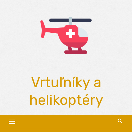
Skip
to
content
Vrtuľníky a
helikoptéry