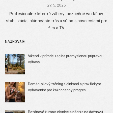
Posted
29. 5. 2025
on
Profesionálne letecké zábery: bezpečné workflow,
stabilizácia, plánovanie trás a súlad s povoleniami pre
film a TV.
NAJNOVŠIE
Víkend v prírode začína premyslenou prípravou
výbavy
Domáci silový tréning s činkami a praktickým
vybavením pre každodenný progres
Betónové žumpy, pivnice a nádrže na dažďovú