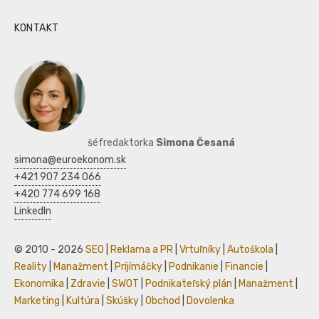
KONTAKT
šéfredaktorka
Simona Česaná
simona@euroekonom.sk
+421 907 234 066
+420 774 699 168
LinkedIn
© 2010 - 2026
SEO
|
Reklama a PR
|
Vrtuľníky
|
Autoškola
|
Reality
|
Manažment
|
Prijímáčky
|
Podnikanie
|
Financie
|
Ekonomika
|
Zdravie
|
SWOT
|
Podnikateľský plán
|
Manažment
|
Marketing
|
Kultúra
|
Skúšky
|
Obchod
|
Dovolenka