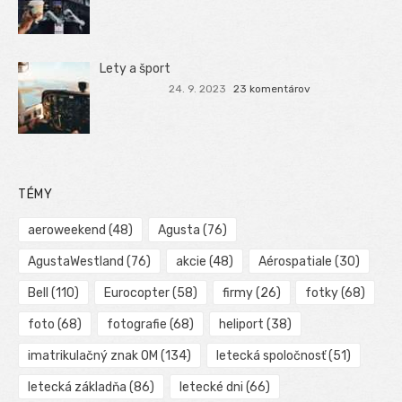
Lety a šport
24. 9. 2023
23 komentárov
TÉMY
aeroweekend
(48)
Agusta
(76)
AgustaWestland
(76)
akcie
(48)
Aérospatiale
(30)
Bell
(110)
Eurocopter
(58)
firmy
(26)
fotky
(68)
foto
(68)
fotografie
(68)
heliport
(38)
imatrikulačný znak OM
(134)
letecká spoločnosť
(51)
letecká základňa
(86)
letecké dni
(66)