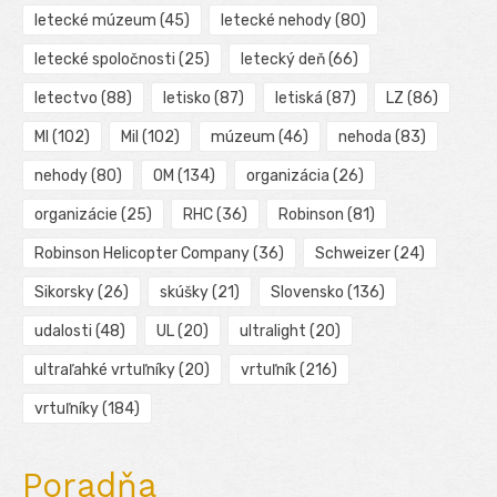
letecké múzeum
(45)
letecké nehody
(80)
letecké spoločnosti
(25)
letecký deň
(66)
letectvo
(88)
letisko
(87)
letiská
(87)
LZ
(86)
MI
(102)
Mil
(102)
múzeum
(46)
nehoda
(83)
nehody
(80)
OM
(134)
organizácia
(26)
organizácie
(25)
RHC
(36)
Robinson
(81)
Robinson Helicopter Company
(36)
Schweizer
(24)
Sikorsky
(26)
skúšky
(21)
Slovensko
(136)
udalosti
(48)
UL
(20)
ultralight
(20)
ultraľahké vrtuľníky
(20)
vrtuľník
(216)
vrtuľníky
(184)
Poradňa