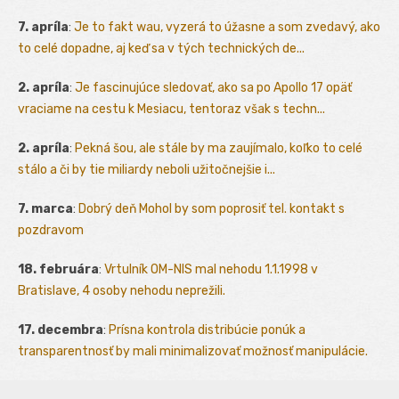
7. apríla
:
Je to fakt wau, vyzerá to úžasne a som zvedavý, ako
to celé dopadne, aj keď sa v tých technických de...
2. apríla
:
Je fascinujúce sledovať, ako sa po Apollo 17 opäť
vraciame na cestu k Mesiacu, tentoraz však s techn...
2. apríla
:
Pekná šou, ale stále by ma zaujímalo, koľko to celé
stálo a či by tie miliardy neboli užitočnejšie i...
7. marca
:
Dobrý deň Mohol by som poprosiť tel. kontakt s
pozdravom
18. februára
:
Vrtulník OM-NIS mal nehodu 1.1.1998 v
Bratislave, 4 osoby nehodu neprežili.
17. decembra
:
Prísna kontrola distribúcie ponúk a
transparentnosť by mali minimalizovať možnosť manipulácie.