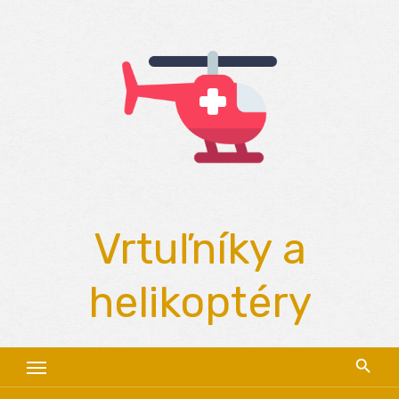
Skip
to
content
Vrtuľníky a
helikoptéry