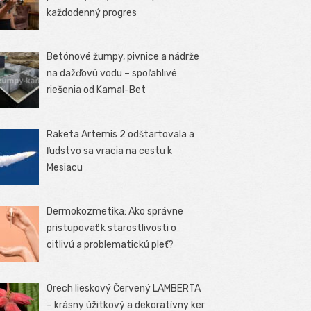
každodenný progres
Betónové žumpy, pivnice a nádrže
na dažďovú vodu – spoľahlivé
riešenia od Kamal-Bet
Raketa Artemis 2 odštartovala a
ľudstvo sa vracia na cestu k
Mesiacu
Dermokozmetika: Ako správne
pristupovať k starostlivosti o
citlivú a problematickú pleť?
Orech lieskový Červený LAMBERTA
– krásny úžitkový a dekoratívny ker