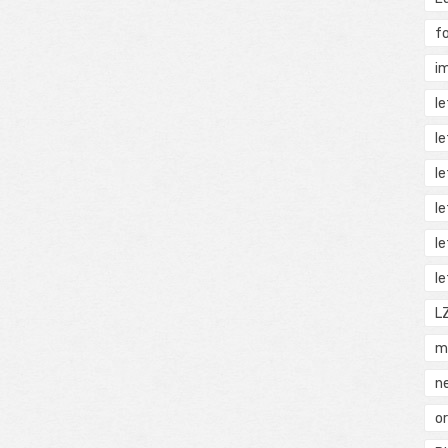
f
i
l
l
l
l
l
l
L
m
n
o