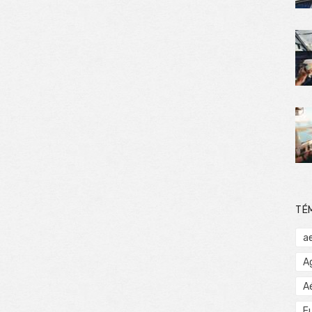
TÉ
a
A
A
E