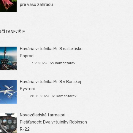
pre vašu záhradu
JČÍTANEJŠIE
Havária vrtuľníka Mi-8 na Letisku
Poprad
7. 9. 2023
39 komentárov
Havária vrtuľníka Mi-8 v Banskej
Bystrici
28. 8. 2023
31 komentárov
Novozéladská farma pri
Piešťanoch: Dva vrtuľníky Robinson
R-22