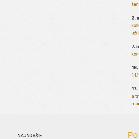
ten
2. 
koľk
užit
7. 
kon
18.
1.1
17.
a t
man
Po
NAJNOVŠIE