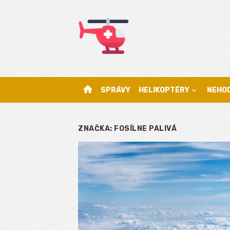
Skip
to
content
home
SPRÁVY
HELIKOPTÉRY
NEHO
ZNAČKA:
FOSÍLNE PALIVÁ