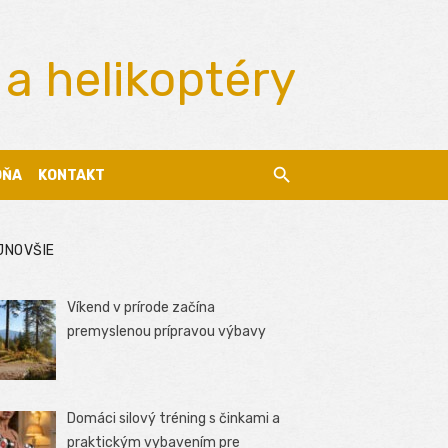
 a helikoptéry
DŇA
KONTAKT
JNOVŠIE
Víkend v prírode začína
premyslenou prípravou výbavy
Domáci silový tréning s činkami a
praktickým vybavením pre