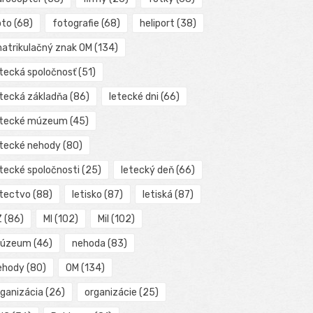
oto
(68)
fotografie
(68)
heliport
(38)
matrikulačný znak OM
(134)
etecká spoločnosť
(51)
etecká základňa
(86)
letecké dni
(66)
etecké múzeum
(45)
etecké nehody
(80)
etecké spoločnosti
(25)
letecký deň
(66)
etectvo
(88)
letisko
(87)
letiská
(87)
Z
(86)
MI
(102)
Mil
(102)
úzeum
(46)
nehoda
(83)
ehody
(80)
OM
(134)
rganizácia
(26)
organizácie
(25)