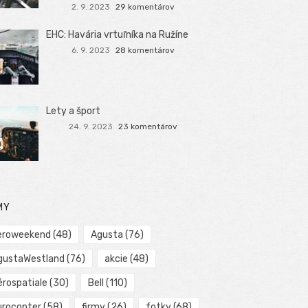
2. 9. 2023
29 komentárov
EHC: Havária vrtuľníka na Ružíne
6. 9. 2023
28 komentárov
Lety a šport
24. 9. 2023
23 komentárov
MY
eroweekend
(48)
Agusta
(76)
gustaWestland
(76)
akcie
(48)
érospatiale
(30)
Bell
(110)
urocopter
(58)
firmy
(26)
fotky
(68)