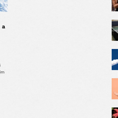
 a
i
kým