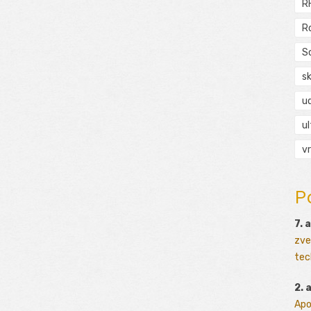
R
R
S
s
ud
ul
vr
P
7. 
zve
tec
2. 
Apo