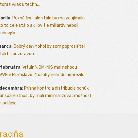
toraz však s techn...
apríla
:
Pekná šou, ale stále by ma zaujímalo,
o to celé stálo a či by tie miliardy neboli
očnejšie i...
marca
:
Dobrý deň Mohol by som poprosiť tel.
takt s pozdravom
 februára
:
Vrtulník OM-NIS mal nehodu
.1998 v Bratislave, 4 osoby nehodu neprežili.
 decembra
:
Prísna kontrola distribúcie ponúk
ransparentnosť by mali minimalizovať možnosť
ipulácie.
radňa