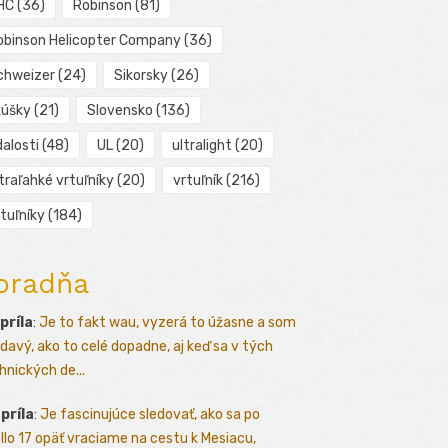
HC
(36)
Robinson
(81)
obinson Helicopter Company
(36)
chweizer
(24)
Sikorsky
(26)
kúšky
(21)
Slovensko
(136)
alosti
(48)
UL
(20)
ultralight
(20)
traľahké vrtuľníky
(20)
vrtuľník
(216)
tuľníky
(184)
oradňa
apríla
:
Je to fakt wau, vyzerá to úžasne a som
davý, ako to celé dopadne, aj keď sa v tých
hnických de...
apríla
:
Je fascinujúce sledovať, ako sa po
llo 17 opäť vraciame na cestu k Mesiacu,