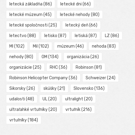
letecká základňa
(86)
letecké dni
(66)
letecké múzeum
(45)
letecké nehody
(80)
letecké spoločnosti
(25)
letecký deň
(66)
letectvo
(88)
letisko
(87)
letiská
(87)
LZ
(86)
MI
(102)
Mil
(102)
múzeum
(46)
nehoda
(83)
nehody
(80)
OM
(134)
organizácia
(26)
organizácie
(25)
RHC
(36)
Robinson
(81)
Robinson Helicopter Company
(36)
Schweizer
(24)
Sikorsky
(26)
skúšky
(21)
Slovensko
(136)
udalosti
(48)
UL
(20)
ultralight
(20)
ultraľahké vrtuľníky
(20)
vrtuľník
(216)
vrtuľníky
(184)