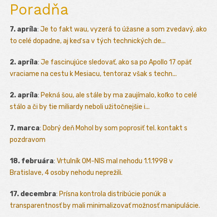
Poradňa
7. apríla
:
Je to fakt wau, vyzerá to úžasne a som zvedavý, ako
to celé dopadne, aj keď sa v tých technických de...
2. apríla
:
Je fascinujúce sledovať, ako sa po Apollo 17 opäť
vraciame na cestu k Mesiacu, tentoraz však s techn...
2. apríla
:
Pekná šou, ale stále by ma zaujímalo, koľko to celé
stálo a či by tie miliardy neboli užitočnejšie i...
7. marca
:
Dobrý deň Mohol by som poprosiť tel. kontakt s
pozdravom
18. februára
:
Vrtulník OM-NIS mal nehodu 1.1.1998 v
Bratislave, 4 osoby nehodu neprežili.
17. decembra
:
Prísna kontrola distribúcie ponúk a
transparentnosť by mali minimalizovať možnosť manipulácie.