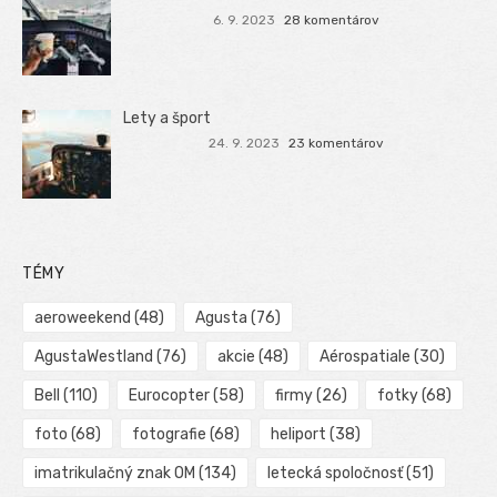
6. 9. 2023
28 komentárov
Lety a šport
24. 9. 2023
23 komentárov
TÉMY
aeroweekend
(48)
Agusta
(76)
AgustaWestland
(76)
akcie
(48)
Aérospatiale
(30)
Bell
(110)
Eurocopter
(58)
firmy
(26)
fotky
(68)
foto
(68)
fotografie
(68)
heliport
(38)
imatrikulačný znak OM
(134)
letecká spoločnosť
(51)