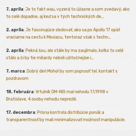
7. apríla
:
Je to fakt wau, vyzerá to úžasne a som zvedavý, ako
to celé dopadne, aj keď sa v tých technických de...
2. apríla
:
Je fascinujúce sledovať, ako sa po Apollo 17 opäť
vraciame na cestu k Mesiacu, tentoraz však s techn...
2. apríla
:
Pekná šou, ale stále by ma zaujímalo, koľko to celé
stálo a či by tie miliardy neboli užitočnejšie i...
7. marca
:
Dobrý deň Mohol by som poprosiť tel. kontakt s
pozdravom
18. februára
:
Vrtulník OM-NIS mal nehodu 1.1.1998 v
Bratislave, 4 osoby nehodu neprežili.
17. decembra
:
Prísna kontrola distribúcie ponúk a
transparentnosť by mali minimalizovať možnosť manipulácie.