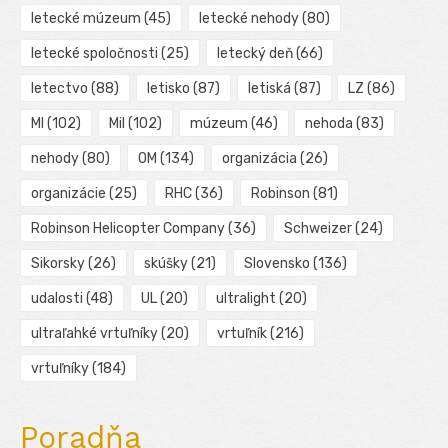
letecké múzeum
(45)
letecké nehody
(80)
letecké spoločnosti
(25)
letecký deň
(66)
letectvo
(88)
letisko
(87)
letiská
(87)
LZ
(86)
MI
(102)
Mil
(102)
múzeum
(46)
nehoda
(83)
nehody
(80)
OM
(134)
organizácia
(26)
organizácie
(25)
RHC
(36)
Robinson
(81)
Robinson Helicopter Company
(36)
Schweizer
(24)
Sikorsky
(26)
skúšky
(21)
Slovensko
(136)
udalosti
(48)
UL
(20)
ultralight
(20)
ultraľahké vrtuľníky
(20)
vrtuľník
(216)
vrtuľníky
(184)
Poradňa