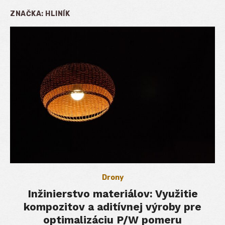
ZNAČKA:
HLINÍK
Drony
Inžinierstvo materiálov: Využitie
kompozitov a aditívnej výroby pre
optimalizáciu P/W pomeru