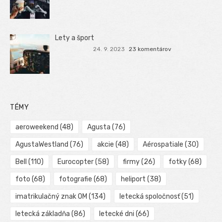
Lety a šport
24. 9. 2023
23 komentárov
TÉMY
aeroweekend
(48)
Agusta
(76)
AgustaWestland
(76)
akcie
(48)
Aérospatiale
(30)
Bell
(110)
Eurocopter
(58)
firmy
(26)
fotky
(68)
foto
(68)
fotografie
(68)
heliport
(38)
imatrikulačný znak OM
(134)
letecká spoločnosť
(51)
letecká základňa
(86)
letecké dni
(66)