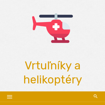
Skip
to
content
Vrtuľníky a
helikoptéry