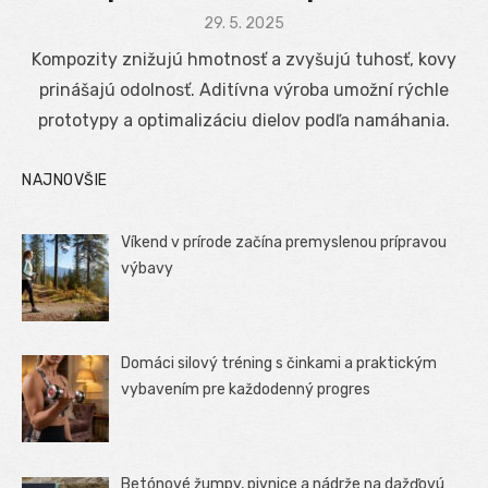
Posted
29. 5. 2025
on
Kompozity znižujú hmotnosť a zvyšujú tuhosť, kovy
prinášajú odolnosť. Aditívna výroba umožní rýchle
prototypy a optimalizáciu dielov podľa namáhania.
NAJNOVŠIE
Víkend v prírode začína premyslenou prípravou
výbavy
Domáci silový tréning s činkami a praktickým
vybavením pre každodenný progres
Betónové žumpy, pivnice a nádrže na dažďovú