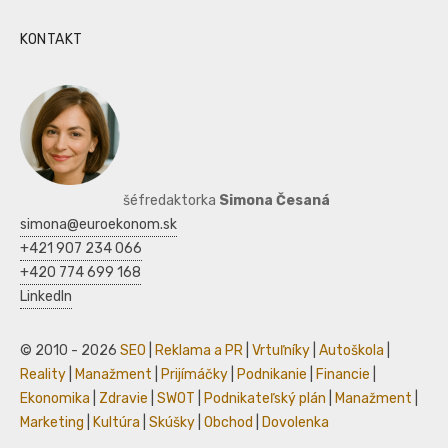
KONTAKT
šéfredaktorka
Simona Česaná
simona@euroekonom.sk
+421 907 234 066
+420 774 699 168
LinkedIn
© 2010 - 2026
SEO
|
Reklama a PR
|
Vrtuľníky
|
Autoškola
|
Reality
|
Manažment
|
Prijímáčky
|
Podnikanie
|
Financie
|
Ekonomika
|
Zdravie
|
SWOT
|
Podnikateľský plán
|
Manažment
|
Marketing
|
Kultúra
|
Skúšky
|
Obchod
|
Dovolenka