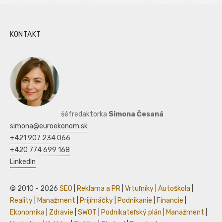
KONTAKT
šéfredaktorka
Simona Česaná
simona@euroekonom.sk
+421 907 234 066
+420 774 699 168
LinkedIn
© 2010 - 2026
SEO
|
Reklama a PR
|
Vrtuľníky
|
Autoškola
|
Reality
|
Manažment
|
Prijímáčky
|
Podnikanie
|
Financie
|
Ekonomika
|
Zdravie
|
SWOT
|
Podnikateľský plán
|
Manažment
|