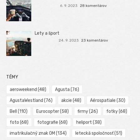
6. 9. 2023
28 komentárov
Lety a šport
24. 9. 2023
23 komentárov
TÉMY
aeroweekend
(48)
Agusta
(76)
AgustaWestland
(76)
akcie
(48)
Aérospatiale
(30)
Bell
(110)
Eurocopter
(58)
firmy
(26)
fotky
(68)
foto
(68)
fotografie
(68)
heliport
(38)
imatrikulačný znak OM
(134)
letecká spoločnosť
(51)