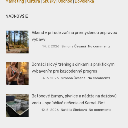
Marketing
|
Kultúra
|
Skúšky
|
Obchod
|
Dovolenka
NAJNOVŠIE
Víkend v prírode začína premyslenou prípravou
výbavy
14. 7. 2026
Simona Česaná
No comments
Domáci silový tréning s činkami a praktickým
vybavením pre každodenný progres
4. 6. 2026
Simona Česaná
No comments
Betónové žumpy, pivnice a nádrže na dažďovú
vodu – spoľahlivé riešenia od Kamal-Bet
12. 5. 2026
Natália Šimková
No comments