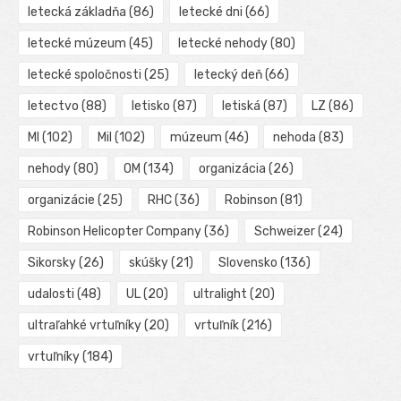
letecká základňa
(86)
letecké dni
(66)
letecké múzeum
(45)
letecké nehody
(80)
letecké spoločnosti
(25)
letecký deň
(66)
letectvo
(88)
letisko
(87)
letiská
(87)
LZ
(86)
MI
(102)
Mil
(102)
múzeum
(46)
nehoda
(83)
nehody
(80)
OM
(134)
organizácia
(26)
organizácie
(25)
RHC
(36)
Robinson
(81)
Robinson Helicopter Company
(36)
Schweizer
(24)
Sikorsky
(26)
skúšky
(21)
Slovensko
(136)
udalosti
(48)
UL
(20)
ultralight
(20)
ultraľahké vrtuľníky
(20)
vrtuľník
(216)
vrtuľníky
(184)