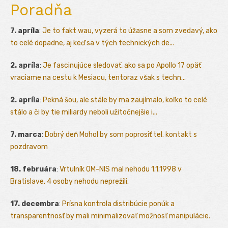
Poradňa
7. apríla
:
Je to fakt wau, vyzerá to úžasne a som zvedavý, ako
to celé dopadne, aj keď sa v tých technických de...
2. apríla
:
Je fascinujúce sledovať, ako sa po Apollo 17 opäť
vraciame na cestu k Mesiacu, tentoraz však s techn...
2. apríla
:
Pekná šou, ale stále by ma zaujímalo, koľko to celé
stálo a či by tie miliardy neboli užitočnejšie i...
7. marca
:
Dobrý deň Mohol by som poprosiť tel. kontakt s
pozdravom
18. februára
:
Vrtulník OM-NIS mal nehodu 1.1.1998 v
Bratislave, 4 osoby nehodu neprežili.
17. decembra
:
Prísna kontrola distribúcie ponúk a
transparentnosť by mali minimalizovať možnosť manipulácie.