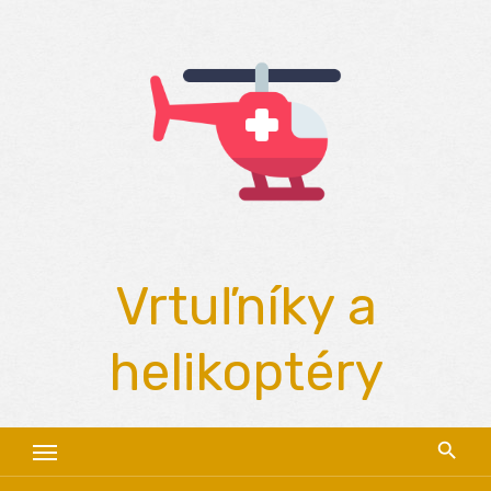
Skip
to
content
Vrtuľníky a
helikoptéry