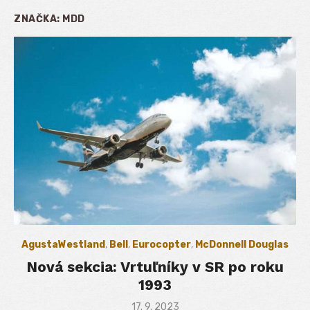
ZNAČKA:
MDD
AgustaWestland
,
Bell
,
Eurocopter
,
McDonnell Douglas
Nová sekcia: Vrtuľníky v SR po roku
1993
Posted
17. 9. 2023