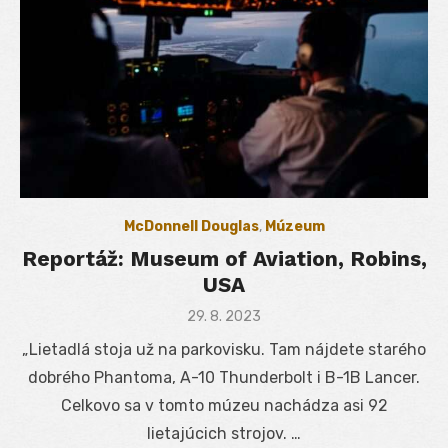
McDonnell Douglas
,
Múzeum
Reportáž: Museum of Aviation, Robins,
USA
Posted
29. 8. 2023
on
„Lietadlá stoja už na parkovisku. Tam nájdete starého
dobrého Phantoma, A-10 Thunderbolt i B-1B Lancer.
Celkovo sa v tomto múzeu nachádza asi 92
lietajúcich strojov. …