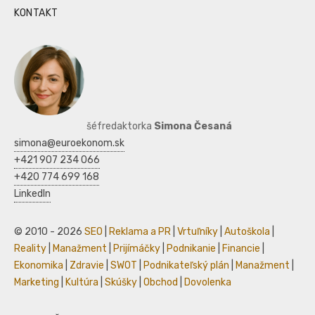
KONTAKT
šéfredaktorka
Simona Česaná
simona@euroekonom.sk
+421 907 234 066
+420 774 699 168
LinkedIn
© 2010 - 2026
SEO
|
Reklama a PR
|
Vrtuľníky
|
Autoškola
|
Reality
|
Manažment
|
Prijímáčky
|
Podnikanie
|
Financie
|
Ekonomika
|
Zdravie
|
SWOT
|
Podnikateľský plán
|
Manažment
|
Marketing
|
Kultúra
|
Skúšky
|
Obchod
|
Dovolenka