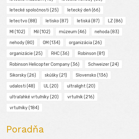
letecké spoločnosti
(25)
letecký deň
(66)
letectvo
(88)
letisko
(87)
letiská
(87)
LZ
(86)
MI
(102)
Mil
(102)
múzeum
(46)
nehoda
(83)
nehody
(80)
OM
(134)
organizácia
(26)
organizácie
(25)
RHC
(36)
Robinson
(81)
Robinson Helicopter Company
(36)
Schweizer
(24)
Sikorsky
(26)
skúšky
(21)
Slovensko
(136)
udalosti
(48)
UL
(20)
ultralight
(20)
ultraľahké vrtuľníky
(20)
vrtuľník
(216)
vrtuľníky
(184)
Poradňa