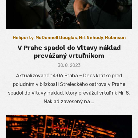
Heliporty
,
McDonnell Douglas
,
Mil
,
Nehody
,
Robinson
V Prahe spadol do Vltavy náklad
prevážaný vrtuľníkom
Posted
30. 8. 2023
on
Aktualizované 14:06 Praha – Dnes krátko pred
poludním v blízkosti Streleckého ostrova v Prahe
spadol do Vltavy náklad, ktorý prevážal vrtuľník Mi-8.
Náklad zavesený na …