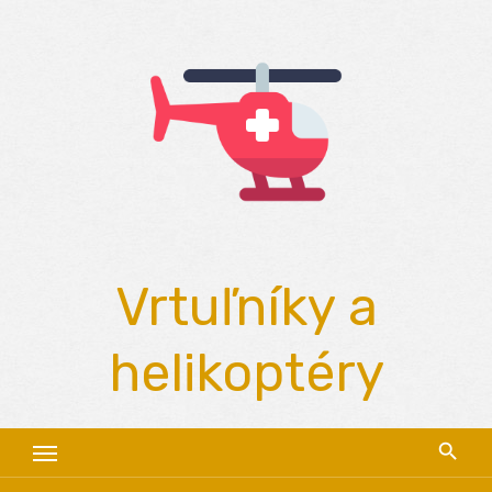
Skip
to
content
Vrtuľníky a
helikoptéry