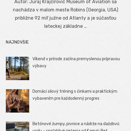
Autor: Juraj Krajčírovič Museum of Aviation sa
nachádza v malom meste Robins (Georgia, USA)
približne 92 míľ južne od Atlanty a je súčasťou
leteckej základne …
NAJNOVŠIE
Víkend v prírode začína premyslenou prípravou
výbavy
Domáci silový tréning s činkami a praktickým
vybavením pre každodenný progres
Betónové žumpy, pivnice a nádrže na dažďovú
vodu – spoľahlivé riešenia od Kamal-Bet