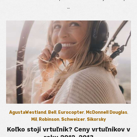
…
AgustaWestland
,
Bell
,
Eurocopter
,
McDonnell Douglas
,
Mil
,
Robinson
,
Schweizer
,
Sikorsky
Koľko stojí vrtuľník? Ceny vrtuľníkov v