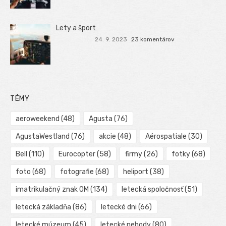
Lety a šport
24. 9. 2023
23 komentárov
TÉMY
aeroweekend
(48)
Agusta
(76)
AgustaWestland
(76)
akcie
(48)
Aérospatiale
(30)
Bell
(110)
Eurocopter
(58)
firmy
(26)
fotky
(68)
foto
(68)
fotografie
(68)
heliport
(38)
imatrikulačný znak OM
(134)
letecká spoločnosť
(51)
letecká základňa
(86)
letecké dni
(66)
letecké múzeum
(45)
letecké nehody
(80)