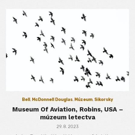
Bell
,
McDonnell Douglas
,
Múzeum
,
Sikorsky
Museum Of Aviation, Robins, USA –
múzeum letectva
Posted
29. 8. 2023
on