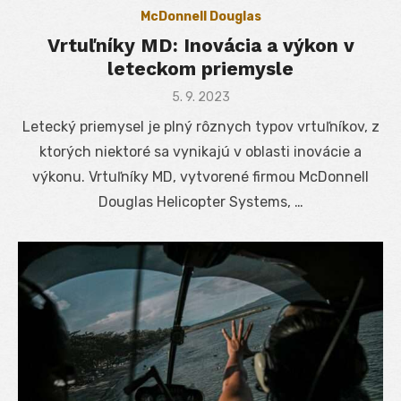
McDonnell Douglas
Vrtuľníky MD: Inovácia a výkon v
leteckom priemysle
Posted
5. 9. 2023
on
Letecký priemysel je plný rôznych typov vrtuľníkov, z
ktorých niektoré sa vynikajú v oblasti inovácie a
výkonu. Vrtuľníky MD, vytvorené firmou McDonnell
Douglas Helicopter Systems, …