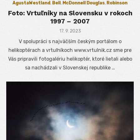
AgustaWestland
,
Bell
,
McDonnell Douglas
,
Robinson
Foto: Vrtuľníky na Slovensku v rokoch
1997 – 2007
Posted
17. 9. 2023
on
V spolupráci s najväčším českým portálom o
helikoptérach a vrtuľníkoch www.vrtulnik.cz sme pre
Vás pripravili fotogalériu helikoptér, ktoré lietali alebo
sa nachádzali v Slovenskej republike …