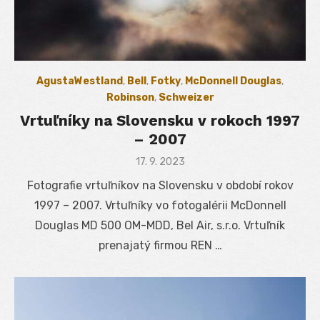
AgustaWestland
,
Bell
,
Fotky
,
McDonnell Douglas
,
Robinson
,
Schweizer
Vrtuľníky na Slovensku v rokoch 1997
– 2007
Posted
17. 9. 2023
on
Fotografie vrtuľníkov na Slovensku v období rokov
1997 – 2007. Vrtuľníky vo fotogalérii McDonnell
Douglas MD 500 OM-MDD, Bel Air, s.r.o. Vrtuľník
prenajatý firmou REN …