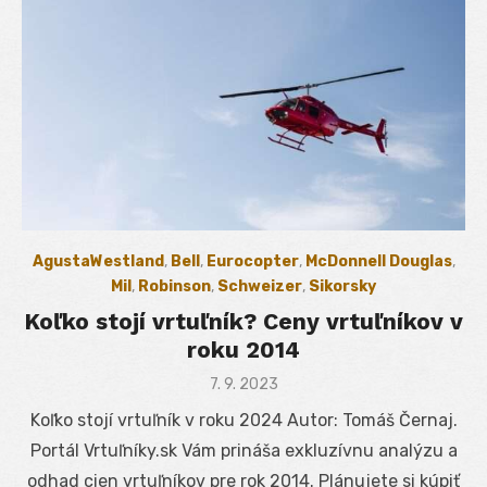
AgustaWestland
,
Bell
,
Eurocopter
,
McDonnell Douglas
,
Mil
,
Robinson
,
Schweizer
,
Sikorsky
Koľko stojí vrtuľník? Ceny vrtuľníkov v
roku 2014
Posted
7. 9. 2023
on
Koľko stojí vrtuľník v roku 2024 Autor: Tomáš Černaj.
Portál Vrtuľníky.sk Vám prináša exkluzívnu analýzu a
odhad cien vrtuľníkov pre rok 2014. Plánujete si kúpiť