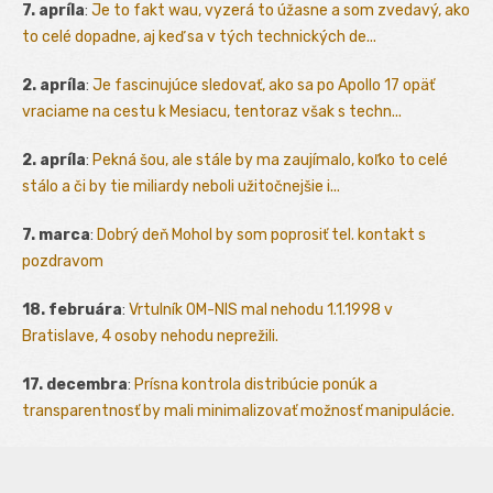
7. apríla
:
Je to fakt wau, vyzerá to úžasne a som zvedavý, ako
to celé dopadne, aj keď sa v tých technických de...
2. apríla
:
Je fascinujúce sledovať, ako sa po Apollo 17 opäť
vraciame na cestu k Mesiacu, tentoraz však s techn...
2. apríla
:
Pekná šou, ale stále by ma zaujímalo, koľko to celé
stálo a či by tie miliardy neboli užitočnejšie i...
7. marca
:
Dobrý deň Mohol by som poprosiť tel. kontakt s
pozdravom
18. februára
:
Vrtulník OM-NIS mal nehodu 1.1.1998 v
Bratislave, 4 osoby nehodu neprežili.
17. decembra
:
Prísna kontrola distribúcie ponúk a
transparentnosť by mali minimalizovať možnosť manipulácie.