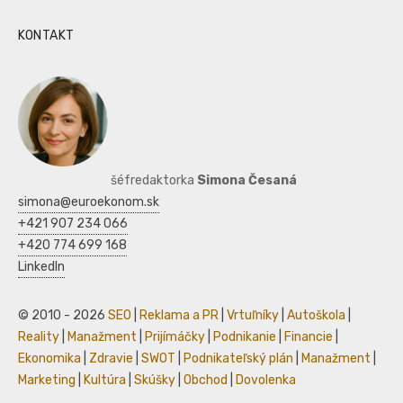
KONTAKT
šéfredaktorka
Simona Česaná
simona@euroekonom.sk
+421 907 234 066
+420 774 699 168
LinkedIn
© 2010 - 2026
SEO
|
Reklama a PR
|
Vrtuľníky
|
Autoškola
|
Reality
|
Manažment
|
Prijímáčky
|
Podnikanie
|
Financie
|
Ekonomika
|
Zdravie
|
SWOT
|
Podnikateľský plán
|
Manažment
|
Marketing
|
Kultúra
|
Skúšky
|
Obchod
|
Dovolenka