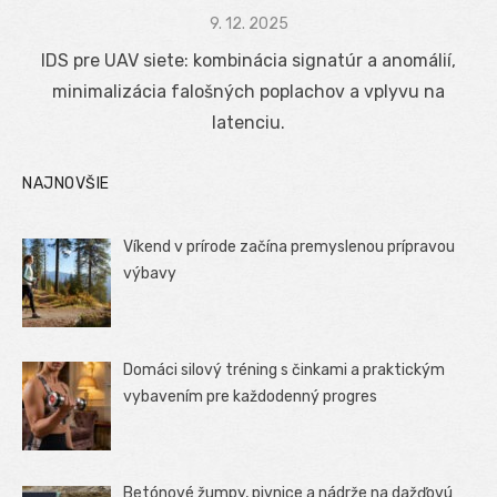
Posted
9. 12. 2025
on
IDS pre UAV siete: kombinácia signatúr a anomálií,
minimalizácia falošných poplachov a vplyvu na
latenciu.
NAJNOVŠIE
Víkend v prírode začína premyslenou prípravou
výbavy
Domáci silový tréning s činkami a praktickým
vybavením pre každodenný progres
Betónové žumpy, pivnice a nádrže na dažďovú