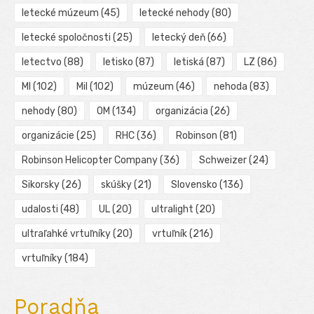
letecké múzeum
(45)
letecké nehody
(80)
letecké spoločnosti
(25)
letecký deň
(66)
letectvo
(88)
letisko
(87)
letiská
(87)
LZ
(86)
MI
(102)
Mil
(102)
múzeum
(46)
nehoda
(83)
nehody
(80)
OM
(134)
organizácia
(26)
organizácie
(25)
RHC
(36)
Robinson
(81)
Robinson Helicopter Company
(36)
Schweizer
(24)
Sikorsky
(26)
skúšky
(21)
Slovensko
(136)
udalosti
(48)
UL
(20)
ultralight
(20)
ultraľahké vrtuľníky
(20)
vrtuľník
(216)
vrtuľníky
(184)
Poradňa