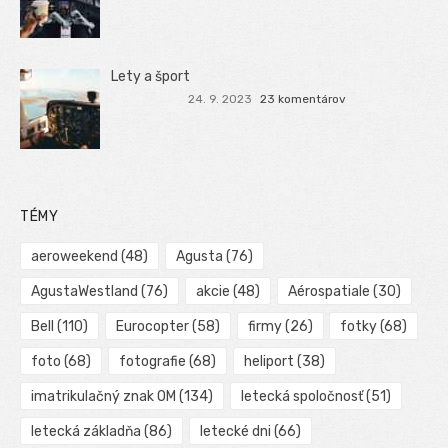
Lety a šport
24. 9. 2023
23 komentárov
TÉMY
aeroweekend
(48)
Agusta
(76)
AgustaWestland
(76)
akcie
(48)
Aérospatiale
(30)
Bell
(110)
Eurocopter
(58)
firmy
(26)
fotky
(68)
foto
(68)
fotografie
(68)
heliport
(38)
imatrikulačný znak OM
(134)
letecká spoločnosť
(51)
letecká základňa
(86)
letecké dni
(66)