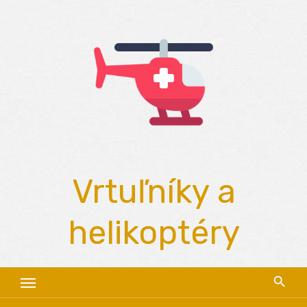
Skip
to
content
Vrtuľníky a
helikoptéry