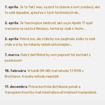
7. apríla
:
Je to fakt wau, vyzerá to úžasne a som zvedavý, ako
to celé dopadne, aj keď sa v tých technických de...
2. apríla
:
Je fascinujúce sledovať, ako sa po Apollo 17 opäť
vraciame na cestu k Mesiacu, tentoraz však s techn...
2. apríla
:
Pekná šou, ale stále by ma zaujímalo, koľko to celé
stálo a či by tie miliardy neboli užitočnejšie i...
7. marca
:
Dobrý deň Mohol by som poprosiť tel. kontakt s
pozdravom
18. februára
:
Vrtulník OM-NIS mal nehodu 1.1.1998 v
Bratislave, 4 osoby nehodu neprežili.
17. decembra
:
Prísna kontrola distribúcie ponúk a
transparentnosť by mali minimalizovať možnosť manipulácie.