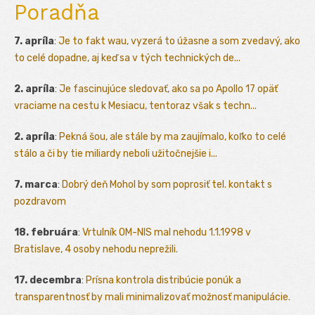
Poradňa
7. apríla
:
Je to fakt wau, vyzerá to úžasne a som zvedavý, ako
to celé dopadne, aj keď sa v tých technických de...
2. apríla
:
Je fascinujúce sledovať, ako sa po Apollo 17 opäť
vraciame na cestu k Mesiacu, tentoraz však s techn...
2. apríla
:
Pekná šou, ale stále by ma zaujímalo, koľko to celé
stálo a či by tie miliardy neboli užitočnejšie i...
7. marca
:
Dobrý deň Mohol by som poprosiť tel. kontakt s
pozdravom
18. februára
:
Vrtulník OM-NIS mal nehodu 1.1.1998 v
Bratislave, 4 osoby nehodu neprežili.
17. decembra
:
Prísna kontrola distribúcie ponúk a
transparentnosť by mali minimalizovať možnosť manipulácie.