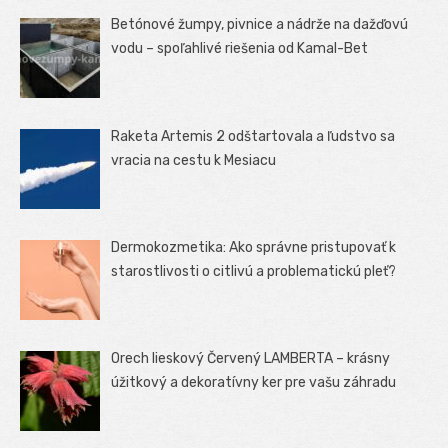
Betónové žumpy, pivnice a nádrže na dažďovú
vodu – spoľahlivé riešenia od Kamal-Bet
Raketa Artemis 2 odštartovala a ľudstvo sa
vracia na cestu k Mesiacu
Dermokozmetika: Ako správne pristupovať k
starostlivosti o citlivú a problematickú pleť?
Orech lieskový Červený LAMBERTA – krásny
úžitkový a dekoratívny ker pre vašu záhradu