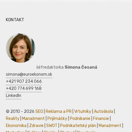
KONTAKT
šéfredaktorka
Simona Česaná
simona@euroekonom.sk
+421 907 234 066
+420 774 699 168
LinkedIn
© 2010 - 2026
SEO
|
Reklama a PR
|
Vrtuľníky
|
Autoškola
|
Reality
|
Manažment
|
Prijímáčky
|
Podnikanie
|
Financie
|
Ekonomika
|
Zdravie
|
SWOT
|
Podnikateľský plán
|
Manažment
|