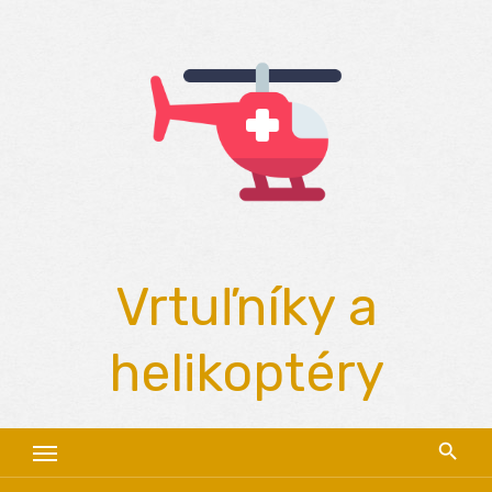
Skip
to
content
Vrtuľníky a
helikoptéry