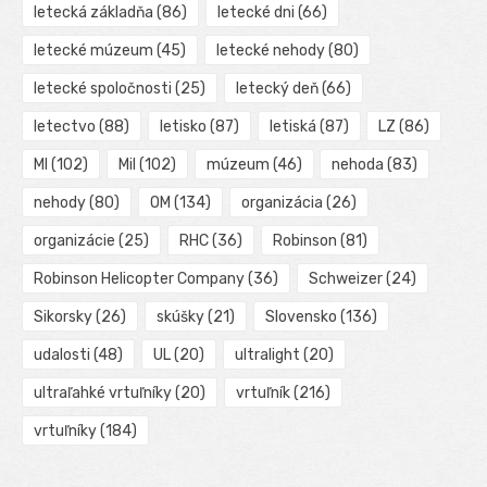
letecká základňa
(86)
letecké dni
(66)
letecké múzeum
(45)
letecké nehody
(80)
letecké spoločnosti
(25)
letecký deň
(66)
letectvo
(88)
letisko
(87)
letiská
(87)
LZ
(86)
MI
(102)
Mil
(102)
múzeum
(46)
nehoda
(83)
nehody
(80)
OM
(134)
organizácia
(26)
organizácie
(25)
RHC
(36)
Robinson
(81)
Robinson Helicopter Company
(36)
Schweizer
(24)
Sikorsky
(26)
skúšky
(21)
Slovensko
(136)
udalosti
(48)
UL
(20)
ultralight
(20)
ultraľahké vrtuľníky
(20)
vrtuľník
(216)
vrtuľníky
(184)