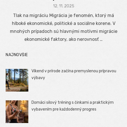
Posted
12. 11. 2025
on
Tlak na migráciu Migrácia je fenomén, ktorý má
hlboké ekonomické, politické a sociálne korene. V
mnohých prípadoch sú hlavnými motívmi migrácie
ekonomické faktory, ako nerovnosť …
NAJNOVŠIE
Víkend v prírode začína premyslenou prípravou
výbavy
Domáci silový tréning s činkami a praktickým
vybavením pre každodenný progres