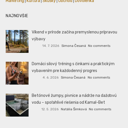
Marketing
|
Kultúra
|
Skúšky
|
Obchod
|
Dovolenka
NAJNOVŠIE
Víkend v prírode začína premyslenou prípravou
výbavy
14. 7. 2026
Simona Česaná
No comments
Domáci silový tréning s činkami a praktickým
vybavením pre každodenný progres
4. 6. 2026
Simona Česaná
No comments
Betónové žumpy, pivnice a nádrže na dažďovú
vodu – spoľahlivé riešenia od Kamal-Bet
12. 5. 2026
Natália Šimková
No comments