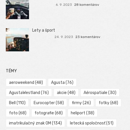
6. 9. 2023
28 komentárov
Lety a šport
24. 9. 2023
23 komentárov
TÉMY
aeroweekend
(48)
Agusta
(76)
AgustaWestland
(76)
akcie
(48)
Aérospatiale
(30)
Bell
(110)
Eurocopter
(58)
firmy
(26)
fotky
(68)
foto
(68)
fotografie
(68)
heliport
(38)
imatrikulačný znak OM
(134)
letecká spoločnosť
(51)