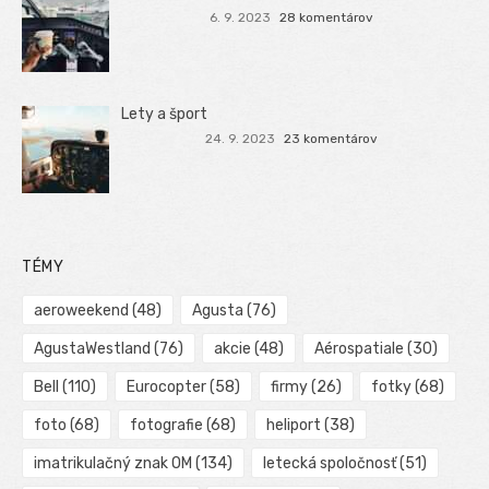
6. 9. 2023
28 komentárov
Lety a šport
24. 9. 2023
23 komentárov
TÉMY
aeroweekend
(48)
Agusta
(76)
AgustaWestland
(76)
akcie
(48)
Aérospatiale
(30)
Bell
(110)
Eurocopter
(58)
firmy
(26)
fotky
(68)
foto
(68)
fotografie
(68)
heliport
(38)
imatrikulačný znak OM
(134)
letecká spoločnosť
(51)