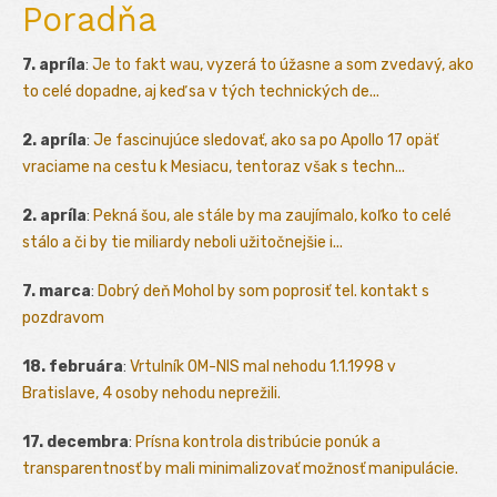
Poradňa
7. apríla
:
Je to fakt wau, vyzerá to úžasne a som zvedavý, ako
to celé dopadne, aj keď sa v tých technických de...
2. apríla
:
Je fascinujúce sledovať, ako sa po Apollo 17 opäť
vraciame na cestu k Mesiacu, tentoraz však s techn...
2. apríla
:
Pekná šou, ale stále by ma zaujímalo, koľko to celé
stálo a či by tie miliardy neboli užitočnejšie i...
7. marca
:
Dobrý deň Mohol by som poprosiť tel. kontakt s
pozdravom
18. februára
:
Vrtulník OM-NIS mal nehodu 1.1.1998 v
Bratislave, 4 osoby nehodu neprežili.
17. decembra
:
Prísna kontrola distribúcie ponúk a
transparentnosť by mali minimalizovať možnosť manipulácie.