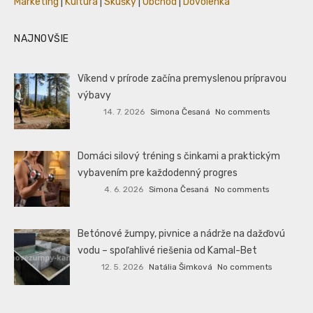
Marketing
|
Kultúra
|
Skúšky
|
Obchod
|
Dovolenka
NAJNOVŠIE
Víkend v prírode začína premyslenou prípravou
výbavy
14. 7. 2026
Simona Česaná
No comments
Domáci silový tréning s činkami a praktickým
vybavením pre každodenný progres
4. 6. 2026
Simona Česaná
No comments
Betónové žumpy, pivnice a nádrže na dažďovú
vodu – spoľahlivé riešenia od Kamal-Bet
12. 5. 2026
Natália Šimková
No comments