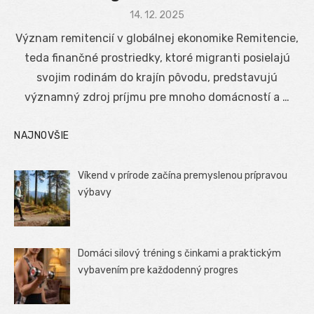
Posted
14. 12. 2025
on
Význam remitencií v globálnej ekonomike Remitencie,
teda finančné prostriedky, ktoré migranti posielajú
svojim rodinám do krajín pôvodu, predstavujú
významný zdroj príjmu pre mnoho domácností a …
NAJNOVŠIE
Víkend v prírode začína premyslenou prípravou
výbavy
Domáci silový tréning s činkami a praktickým
vybavením pre každodenný progres