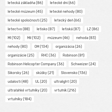
letecká základňa
(86)
letecké dni
(66)
letecké múzeum
(45)
letecké nehody
(80)
letecké spoločnosti
(25)
letecký deň
(66)
letectvo
(88)
letisko
(87)
letiská
(87)
LZ
(86)
MI
(102)
Mil
(102)
múzeum
(46)
nehoda
(83)
nehody
(80)
OM
(134)
organizácia
(26)
organizácie
(25)
RHC
(36)
Robinson
(81)
Robinson Helicopter Company
(36)
Schweizer
(24)
Sikorsky
(26)
skúšky
(21)
Slovensko
(136)
udalosti
(48)
UL
(20)
ultralight
(20)
ultraľahké vrtuľníky
(20)
vrtuľník
(216)
vrtuľníky
(184)