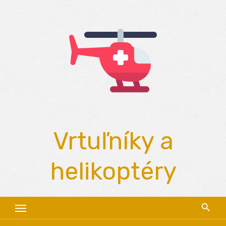
Skip
to
content
Vrtuľníky a
helikoptéry