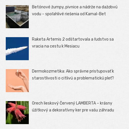
Betónové žumpy, pivnice a nádrže na dažďovú
vodu – spoľahlivé riešenia od Kamal-Bet
Raketa Artemis 2 odštartovala a ľudstvo sa
vracia na cestu k Mesiacu
Dermokozmetika: Ako správne pristupovať k
starostlivosti o citlivú a problematickú pleť?
Orech lieskový Červený LAMBERTA – krásny
úžitkový a dekoratívny ker pre vašu záhradu