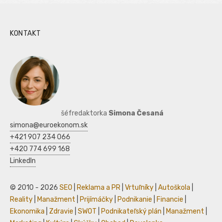
KONTAKT
šéfredaktorka
Simona Česaná
simona@euroekonom.sk
+421 907 234 066
+420 774 699 168
LinkedIn
© 2010 - 2026
SEO
|
Reklama a PR
|
Vrtuľníky
|
Autoškola
|
Reality
|
Manažment
|
Prijímáčky
|
Podnikanie
|
Financie
|
Ekonomika
|
Zdravie
|
SWOT
|
Podnikateľský plán
|
Manažment
|