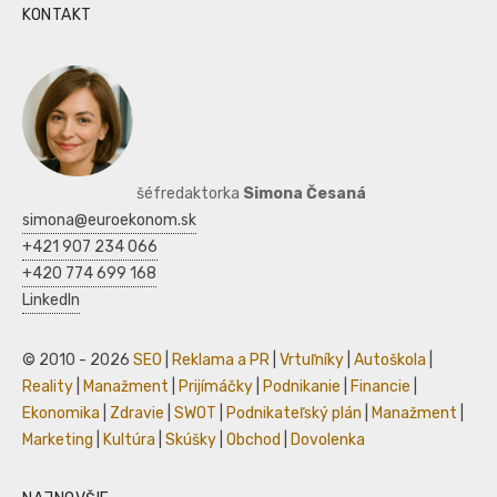
KONTAKT
šéfredaktorka
Simona Česaná
simona@euroekonom.sk
+421 907 234 066
+420 774 699 168
LinkedIn
© 2010 - 2026
SEO
|
Reklama a PR
|
Vrtuľníky
|
Autoškola
|
Reality
|
Manažment
|
Prijímáčky
|
Podnikanie
|
Financie
|
Ekonomika
|
Zdravie
|
SWOT
|
Podnikateľský plán
|
Manažment
|
Marketing
|
Kultúra
|
Skúšky
|
Obchod
|
Dovolenka