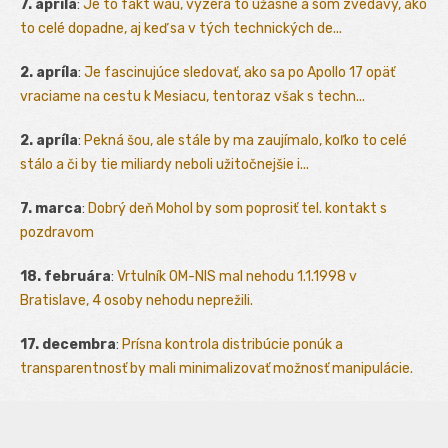
7. apríla
:
Je to fakt wau, vyzerá to úžasne a som zvedavý, ako
to celé dopadne, aj keď sa v tých technických de...
2. apríla
:
Je fascinujúce sledovať, ako sa po Apollo 17 opäť
vraciame na cestu k Mesiacu, tentoraz však s techn...
2. apríla
:
Pekná šou, ale stále by ma zaujímalo, koľko to celé
stálo a či by tie miliardy neboli užitočnejšie i...
7. marca
:
Dobrý deň Mohol by som poprosiť tel. kontakt s
pozdravom
18. februára
:
Vrtulník OM-NIS mal nehodu 1.1.1998 v
Bratislave, 4 osoby nehodu neprežili.
17. decembra
:
Prísna kontrola distribúcie ponúk a
transparentnosť by mali minimalizovať možnosť manipulácie.