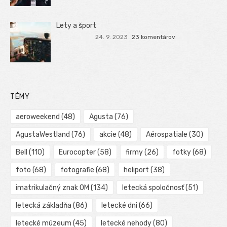
Lety a šport
24. 9. 2023
23 komentárov
TÉMY
aeroweekend
(48)
Agusta
(76)
AgustaWestland
(76)
akcie
(48)
Aérospatiale
(30)
Bell
(110)
Eurocopter
(58)
firmy
(26)
fotky
(68)
foto
(68)
fotografie
(68)
heliport
(38)
imatrikulačný znak OM
(134)
letecká spoločnosť
(51)
letecká základňa
(86)
letecké dni
(66)
letecké múzeum
(45)
letecké nehody
(80)