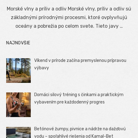
on
Morské vlny a príliv a odliv Morské vlny, príliv a odliv sú
základnými prírodnými procesmi, ktoré ovplyvňujú
oceány a pobrežia po celom svete. Tieto javy …
NAJNOVŠIE
Víkend v prírode začína premyslenou prípravou
výbavy
Domáci silový tréning s činkami a praktickým
vybavením pre každodenný progres
Betónové žumpy, pivnice a nádrže na dažďovú
vodu – spoľahlivé riešenia od Kamal-Bet