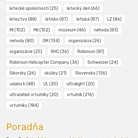
letecké spoločnosti
(25)
letecký deň
(66)
letectvo
(88)
letisko
(87)
letiská
(87)
LZ
(86)
MI
(102)
Mil
(102)
múzeum
(46)
nehoda
(83)
nehody
(80)
OM
(134)
organizácia
(26)
organizácie
(25)
RHC
(36)
Robinson
(81)
Robinson Helicopter Company
(36)
Schweizer
(24)
Sikorsky
(26)
skúšky
(21)
Slovensko
(136)
udalosti
(48)
UL
(20)
ultralight
(20)
ultraľahké vrtuľníky
(20)
vrtuľník
(216)
vrtuľníky
(184)
Poradňa