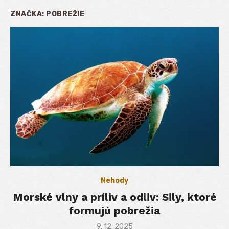
ZNAČKA:
POBREŽIE
Nehody
Morské vlny a príliv a odliv: Sily, ktoré
formujú pobrežia
Posted
9. 12. 2025