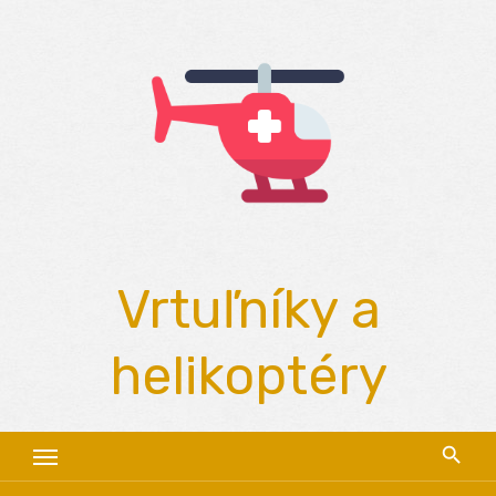
Skip
to
content
Vrtuľníky a
helikoptéry