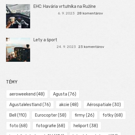
EHC: Havária vrtuľníka na Ružíne
6. 9. 2023
28 komentárov
Lety a šport
24. 9. 2023
23 komentárov
TÉMY
aeroweekend
(48)
Agusta
(76)
AgustaWestland
(76)
akcie
(48)
Aérospatiale
(30)
Bell
(110)
Eurocopter
(58)
firmy
(26)
fotky
(68)
foto
(68)
fotografie
(68)
heliport
(38)