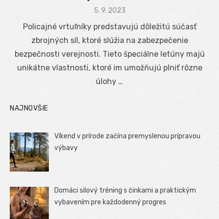
Posted
5. 9. 2023
on
Policajné vrtuľníky predstavujú dôležitú súčasť
zbrojných síl, ktoré slúžia na zabezpečenie
bezpečnosti verejnosti. Tieto špeciálne letúny majú
unikátne vlastnosti, ktoré im umožňujú plniť rôzne
úlohy …
NAJNOVŠIE
Víkend v prírode začína premyslenou prípravou
výbavy
Domáci silový tréning s činkami a praktickým
vybavením pre každodenný progres