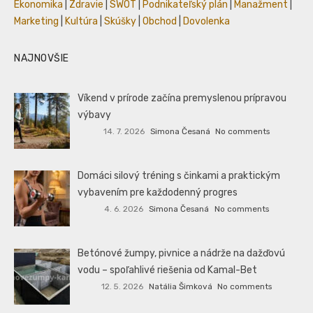
Ekonomika
|
Zdravie
|
SWOT
|
Podnikateľský plán
|
Manažment
|
Marketing
|
Kultúra
|
Skúšky
|
Obchod
|
Dovolenka
NAJNOVŠIE
Víkend v prírode začína premyslenou prípravou
výbavy
14. 7. 2026
Simona Česaná
No comments
Domáci silový tréning s činkami a praktickým
vybavením pre každodenný progres
4. 6. 2026
Simona Česaná
No comments
Betónové žumpy, pivnice a nádrže na dažďovú
vodu – spoľahlivé riešenia od Kamal-Bet
12. 5. 2026
Natália Šimková
No comments