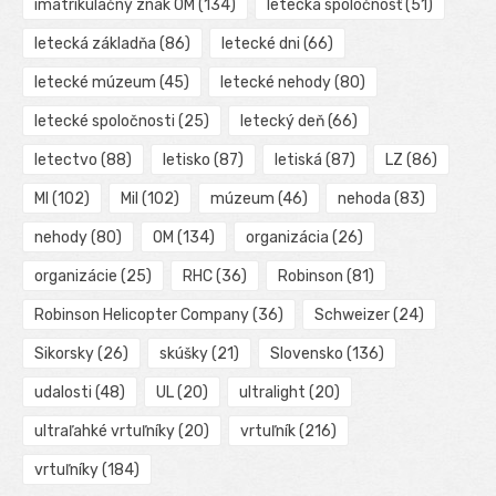
imatrikulačný znak OM
(134)
letecká spoločnosť
(51)
letecká základňa
(86)
letecké dni
(66)
letecké múzeum
(45)
letecké nehody
(80)
letecké spoločnosti
(25)
letecký deň
(66)
letectvo
(88)
letisko
(87)
letiská
(87)
LZ
(86)
MI
(102)
Mil
(102)
múzeum
(46)
nehoda
(83)
nehody
(80)
OM
(134)
organizácia
(26)
organizácie
(25)
RHC
(36)
Robinson
(81)
Robinson Helicopter Company
(36)
Schweizer
(24)
Sikorsky
(26)
skúšky
(21)
Slovensko
(136)
udalosti
(48)
UL
(20)
ultralight
(20)
ultraľahké vrtuľníky
(20)
vrtuľník
(216)
vrtuľníky
(184)