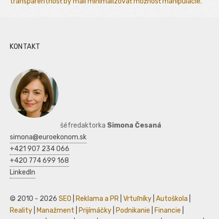
transparentnosť by mali minimalizovať možnosť manipulácie.
KONTAKT
šéfredaktorka
Simona Česaná
simona@euroekonom.sk
+421 907 234 066
+420 774 699 168
LinkedIn
© 2010 - 2026
SEO
|
Reklama a PR
|
Vrtuľníky
|
Autoškola
|
Reality
|
Manažment
|
Prijímáčky
|
Podnikanie
|
Financie
|