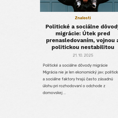
Znalosti
Politické a sociálne dôvod
migrácie: Útek pred
prenasledovaním, vojnou 
politickou nestabilitou
Posted
21. 10. 2025
on
Politické a sociálne dôvody migrácie
Migrácia nie je len ekonomický jav; politic
a sociálne faktory hrajú často zásadnú
úlohu pri rozhodovaní o odchode z
domovskej …