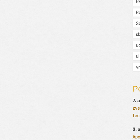
R
R
S
s
ud
ul
vr
P
7. 
zve
tec
2. 
Apo