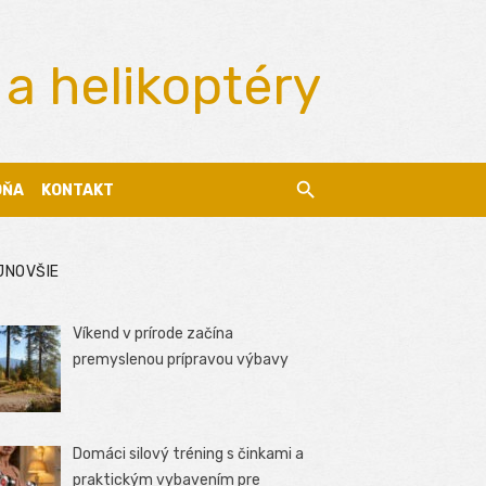
 a helikoptéry
DŇA
KONTAKT
JNOVŠIE
Víkend v prírode začína
premyslenou prípravou výbavy
Domáci silový tréning s činkami a
praktickým vybavením pre