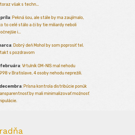
toraz však s techn...
apríla
:
Pekná šou, ale stále by ma zaujímalo,
o to celé stálo a či by tie miliardy neboli
očnejšie i...
marca
:
Dobrý deň Mohol by som poprosiť tel.
takt s pozdravom
 februára
:
Vrtulník OM-NIS mal nehodu
.1998 v Bratislave, 4 osoby nehodu neprežili.
 decembra
:
Prísna kontrola distribúcie ponúk
ransparentnosť by mali minimalizovať možnosť
ipulácie.
radňa