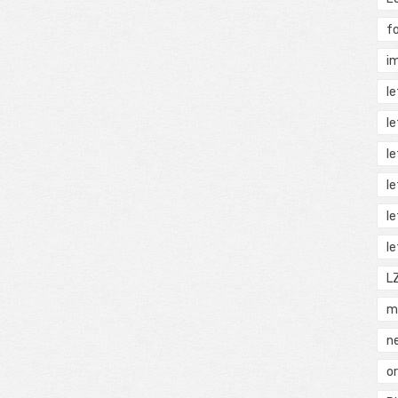
f
i
l
l
l
l
l
l
L
m
n
o