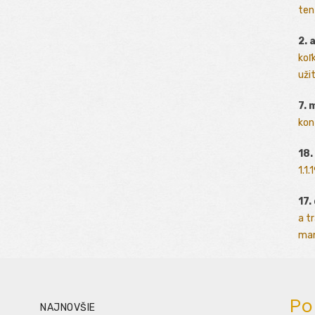
ten
2. 
koľk
užit
7. 
kon
18.
1.1
17.
a t
man
Po
NAJNOVŠIE