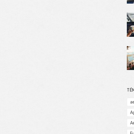
TÉ
a
A
A
E