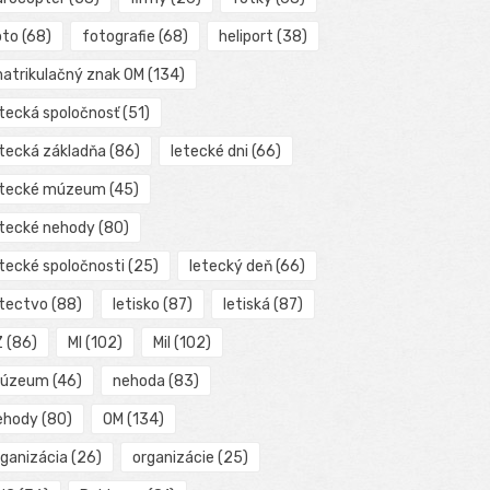
oto
(68)
fotografie
(68)
heliport
(38)
matrikulačný znak OM
(134)
etecká spoločnosť
(51)
etecká základňa
(86)
letecké dni
(66)
etecké múzeum
(45)
etecké nehody
(80)
etecké spoločnosti
(25)
letecký deň
(66)
etectvo
(88)
letisko
(87)
letiská
(87)
Z
(86)
MI
(102)
Mil
(102)
úzeum
(46)
nehoda
(83)
ehody
(80)
OM
(134)
rganizácia
(26)
organizácie
(25)