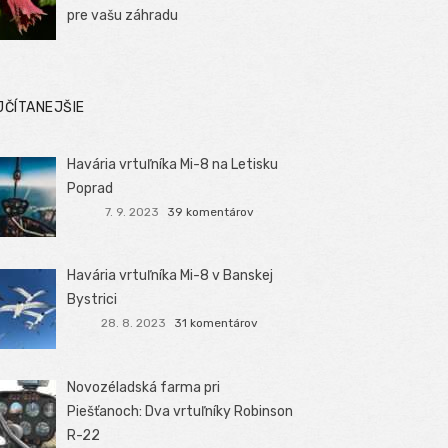
pre vašu záhradu
JČÍTANEJŠIE
Havária vrtuľníka Mi-8 na Letisku
Poprad
7. 9. 2023
39 komentárov
Havária vrtuľníka Mi-8 v Banskej
Bystrici
28. 8. 2023
31 komentárov
Novozéladská farma pri
Piešťanoch: Dva vrtuľníky Robinson
R-22