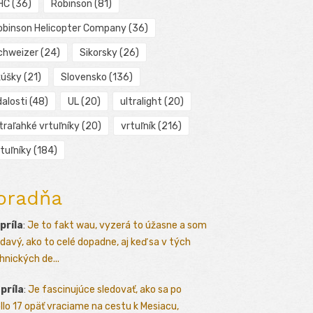
HC
(36)
Robinson
(81)
obinson Helicopter Company
(36)
chweizer
(24)
Sikorsky
(26)
kúšky
(21)
Slovensko
(136)
alosti
(48)
UL
(20)
ultralight
(20)
traľahké vrtuľníky
(20)
vrtuľník
(216)
tuľníky
(184)
oradňa
apríla
:
Je to fakt wau, vyzerá to úžasne a som
davý, ako to celé dopadne, aj keď sa v tých
hnických de...
apríla
:
Je fascinujúce sledovať, ako sa po
llo 17 opäť vraciame na cestu k Mesiacu,