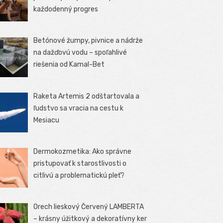
každodenný progres
Betónové žumpy, pivnice a nádrže
na dažďovú vodu – spoľahlivé
riešenia od Kamal-Bet
Raketa Artemis 2 odštartovala a
ľudstvo sa vracia na cestu k
Mesiacu
Dermokozmetika: Ako správne
pristupovať k starostlivosti o
citlivú a problematickú pleť?
Orech lieskový Červený LAMBERTA
– krásny úžitkový a dekoratívny ker