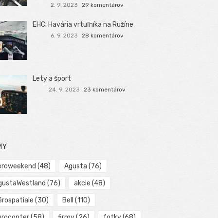
2. 9. 2023
29 komentárov
EHC: Havária vrtuľníka na Ružíne
6. 9. 2023
28 komentárov
Lety a šport
24. 9. 2023
23 komentárov
MY
eroweekend
(48)
Agusta
(76)
gustaWestland
(76)
akcie
(48)
érospatiale
(30)
Bell
(110)
urocopter
(58)
firmy
(26)
fotky
(68)