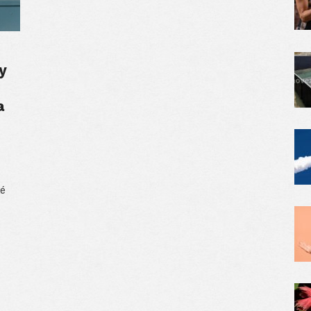
y
a
ké