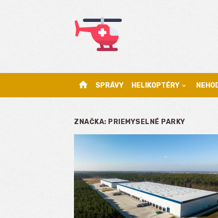
Skip
to
content
home
SPRÁVY
HELIKOPTÉRY
NEHO
ZNAČKA:
PRIEMYSELNÉ PARKY