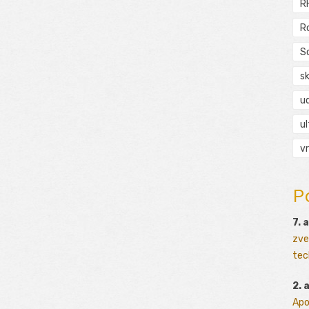
R
R
S
s
ud
ul
vr
P
7. 
zve
tec
2. 
Apo