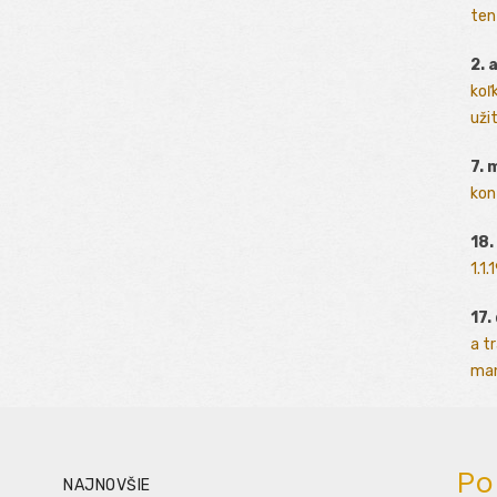
ten
2. 
koľk
užit
7. 
kon
18.
1.1
17.
a t
man
Po
NAJNOVŠIE