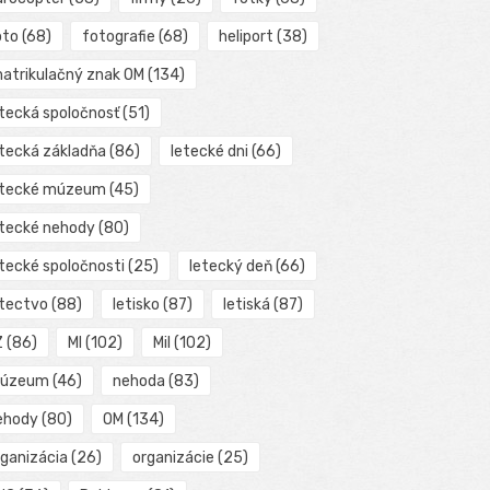
oto
(68)
fotografie
(68)
heliport
(38)
matrikulačný znak OM
(134)
etecká spoločnosť
(51)
etecká základňa
(86)
letecké dni
(66)
etecké múzeum
(45)
etecké nehody
(80)
etecké spoločnosti
(25)
letecký deň
(66)
etectvo
(88)
letisko
(87)
letiská
(87)
Z
(86)
MI
(102)
Mil
(102)
úzeum
(46)
nehoda
(83)
ehody
(80)
OM
(134)
rganizácia
(26)
organizácie
(25)