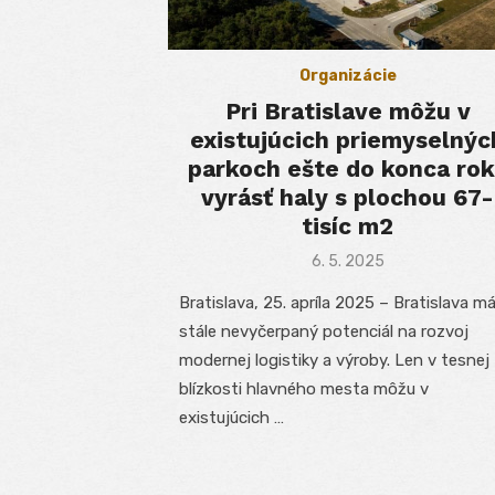
Organizácie
Pri Bratislave môžu v
existujúcich priemyselnýc
parkoch ešte do konca ro
vyrásť haly s plochou 67-
tisíc m2
Posted
6. 5. 2025
on
Bratislava, 25. apríla 2025 – Bratislava m
stále nevyčerpaný potenciál na rozvoj
modernej logistiky a výroby. Len v tesnej
blízkosti hlavného mesta môžu v
existujúcich …