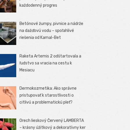
každodenný progres
Betónové žumpy, pivnice a nádrže
na dažďovú vodu – spoľahlivé
riešenia od Kamal-Bet
Raketa Artemis 2 odštartovala a
ľudstvo sa vracia na cestu k
Mesiacu
Dermokozmetika: Ako správne
pristupovať k starostlivosti o
citlivú a problematickú pleť?
Orech lieskový Červený LAMBERTA
– krásny úžitkový a dekoratívny ker