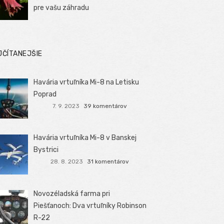
pre vašu záhradu
JČÍTANEJŠIE
Havária vrtuľníka Mi-8 na Letisku
Poprad
7. 9. 2023
39 komentárov
Havária vrtuľníka Mi-8 v Banskej
Bystrici
28. 8. 2023
31 komentárov
Novozéladská farma pri
Piešťanoch: Dva vrtuľníky Robinson
R-22