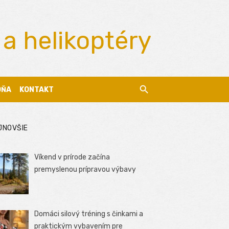
 a helikoptéry
DŇA
KONTAKT
JNOVŠIE
Víkend v prírode začína
premyslenou prípravou výbavy
Domáci silový tréning s činkami a
praktickým vybavením pre