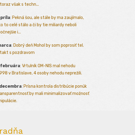
toraz však s techn...
apríla
:
Pekná šou, ale stále by ma zaujímalo,
o to celé stálo a či by tie miliardy neboli
očnejšie i...
marca
:
Dobrý deň Mohol by som poprosiť tel.
takt s pozdravom
 februára
:
Vrtulník OM-NIS mal nehodu
.1998 v Bratislave, 4 osoby nehodu neprežili.
 decembra
:
Prísna kontrola distribúcie ponúk
ransparentnosť by mali minimalizovať možnosť
ipulácie.
radňa