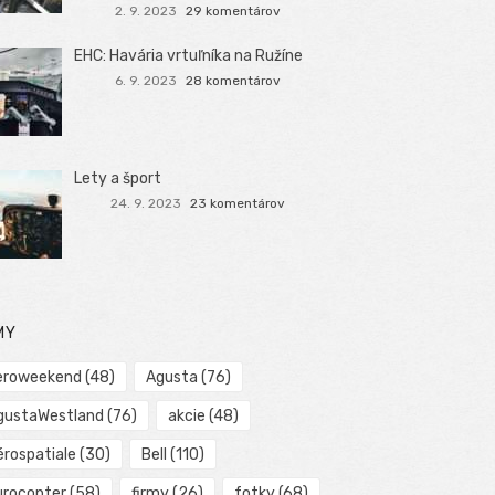
2. 9. 2023
29 komentárov
EHC: Havária vrtuľníka na Ružíne
6. 9. 2023
28 komentárov
Lety a šport
24. 9. 2023
23 komentárov
MY
eroweekend
(48)
Agusta
(76)
gustaWestland
(76)
akcie
(48)
érospatiale
(30)
Bell
(110)
urocopter
(58)
firmy
(26)
fotky
(68)