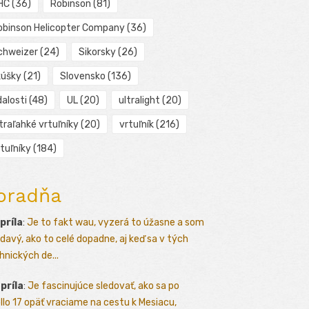
HC
(36)
Robinson
(81)
obinson Helicopter Company
(36)
chweizer
(24)
Sikorsky
(26)
kúšky
(21)
Slovensko
(136)
alosti
(48)
UL
(20)
ultralight
(20)
traľahké vrtuľníky
(20)
vrtuľník
(216)
tuľníky
(184)
oradňa
apríla
:
Je to fakt wau, vyzerá to úžasne a som
davý, ako to celé dopadne, aj keď sa v tých
hnických de...
apríla
:
Je fascinujúce sledovať, ako sa po
llo 17 opäť vraciame na cestu k Mesiacu,