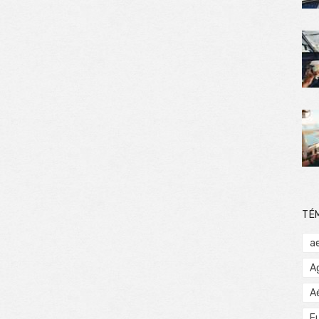
TÉ
a
A
A
E