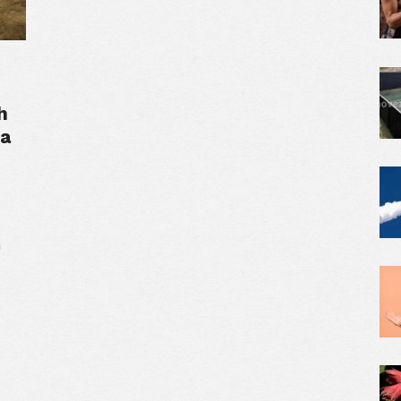
h
ka
á