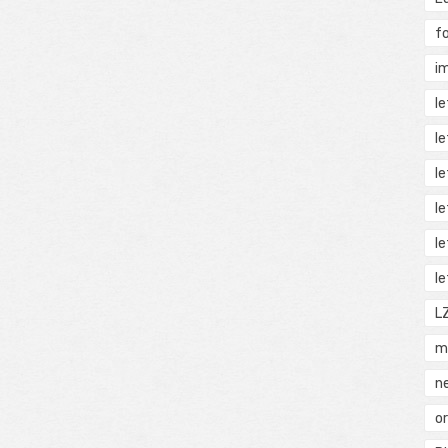
f
i
l
l
l
l
l
l
L
m
n
o