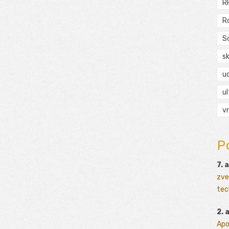
R
R
S
s
ud
ul
vr
P
7. 
zve
tec
2. 
Apo