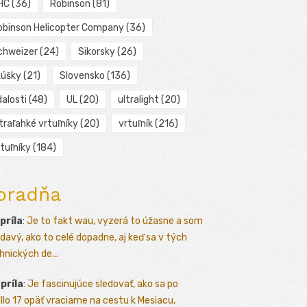
HC
(36)
Robinson
(81)
obinson Helicopter Company
(36)
chweizer
(24)
Sikorsky
(26)
kúšky
(21)
Slovensko
(136)
alosti
(48)
UL
(20)
ultralight
(20)
traľahké vrtuľníky
(20)
vrtuľník
(216)
tuľníky
(184)
oradňa
apríla
:
Je to fakt wau, vyzerá to úžasne a som
davý, ako to celé dopadne, aj keď sa v tých
hnických de...
apríla
:
Je fascinujúce sledovať, ako sa po
llo 17 opäť vraciame na cestu k Mesiacu,