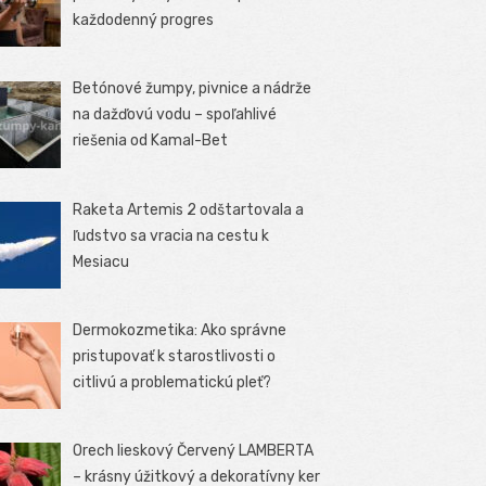
každodenný progres
Betónové žumpy, pivnice a nádrže
na dažďovú vodu – spoľahlivé
riešenia od Kamal-Bet
Raketa Artemis 2 odštartovala a
ľudstvo sa vracia na cestu k
Mesiacu
Dermokozmetika: Ako správne
pristupovať k starostlivosti o
citlivú a problematickú pleť?
Orech lieskový Červený LAMBERTA
– krásny úžitkový a dekoratívny ker