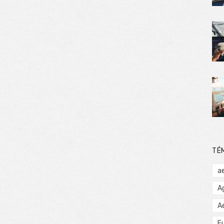
TÉ
a
A
A
E