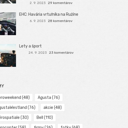
2. 9. 2023
29 komentárov
EHC: Havária vrtuľníka na Ružíne
6. 9. 2023
28 komentárov
Lety a šport
24. 9. 2023
23 komentárov
MY
eroweekend
(48)
Agusta
(76)
gustaWestland
(76)
akcie
(48)
érospatiale
(30)
Bell
(110)
urocopter
(58)
firmy
(26)
fotky
(68)