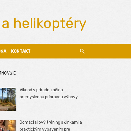
 a helikoptéry
DŇA
KONTAKT
JNOVŠIE
Víkend v prírode začína
premyslenou prípravou výbavy
Domáci silový tréning s činkami a
praktickým vybavením pre