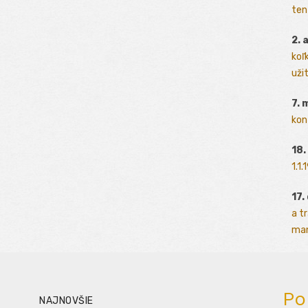
ten
2. 
koľk
užit
7. 
kon
18.
1.1
17.
a t
man
Po
NAJNOVŠIE