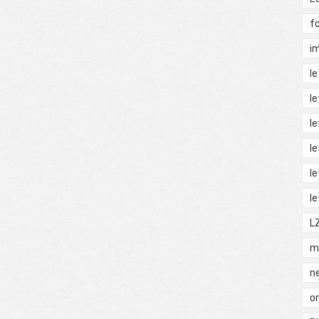
f
i
l
l
l
l
l
l
L
m
n
o