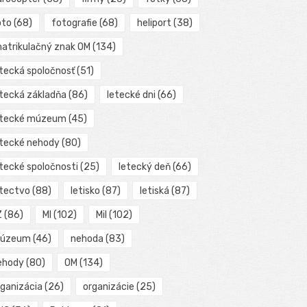
oto
(68)
fotografie
(68)
heliport
(38)
matrikulačný znak OM
(134)
etecká spoločnosť
(51)
etecká základňa
(86)
letecké dni
(66)
etecké múzeum
(45)
etecké nehody
(80)
etecké spoločnosti
(25)
letecký deň
(66)
etectvo
(88)
letisko
(87)
letiská
(87)
Z
(86)
MI
(102)
Mil
(102)
úzeum
(46)
nehoda
(83)
ehody
(80)
OM
(134)
rganizácia
(26)
organizácie
(25)