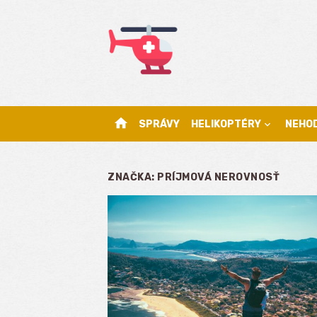
Skip
to
content
home
SPRÁVY
HELIKOPTÉRY
NEHO
ZNAČKA:
PRÍJMOVÁ NEROVNOSŤ