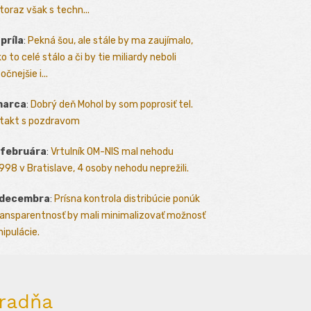
toraz však s techn...
apríla
:
Pekná šou, ale stále by ma zaujímalo,
o to celé stálo a či by tie miliardy neboli
očnejšie i...
marca
:
Dobrý deň Mohol by som poprosiť tel.
takt s pozdravom
 februára
:
Vrtulník OM-NIS mal nehodu
.1998 v Bratislave, 4 osoby nehodu neprežili.
 decembra
:
Prísna kontrola distribúcie ponúk
ransparentnosť by mali minimalizovať možnosť
ipulácie.
radňa