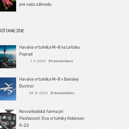
pre vašu záhradu
JČÍTANEJŠIE
Havária vrtuľníka Mi-8 na Letisku
Poprad
7. 9. 2023
39 komentárov
Havária vrtuľníka Mi-8 v Banskej
Bystrici
28. 8. 2023
31 komentárov
Novozéladská farma pri
Piešťanoch: Dva vrtuľníky Robinson
R-22