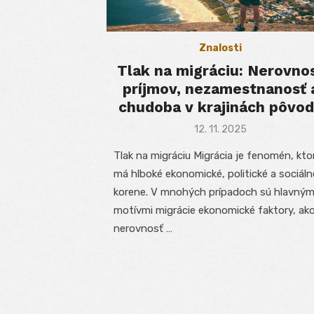
Znalosti
Tlak na migráciu: Nerovno
príjmov, nezamestnanosť 
chudoba v krajinách pôvo
Posted
12. 11. 2025
on
Tlak na migráciu Migrácia je fenomén, kto
má hlboké ekonomické, politické a sociáln
korene. V mnohých prípadoch sú hlavným
motívmi migrácie ekonomické faktory, ak
nerovnosť …