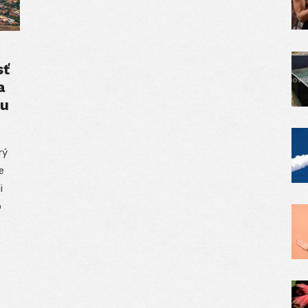
sť
a
du
rý
e
i
o