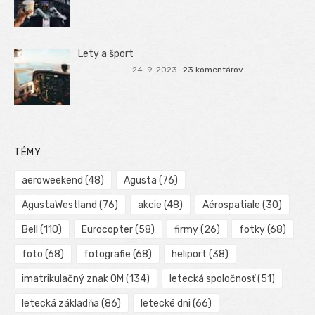
Lety a šport
24. 9. 2023
23 komentárov
TÉMY
aeroweekend
(48)
Agusta
(76)
AgustaWestland
(76)
akcie
(48)
Aérospatiale
(30)
Bell
(110)
Eurocopter
(58)
firmy
(26)
fotky
(68)
foto
(68)
fotografie
(68)
heliport
(38)
imatrikulačný znak OM
(134)
letecká spoločnosť
(51)
letecká základňa
(86)
letecké dni
(66)