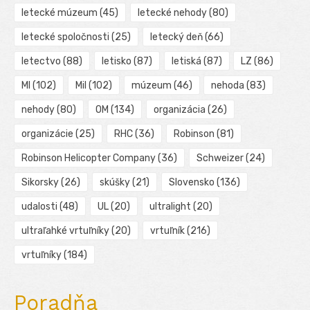
letecké múzeum
(45)
letecké nehody
(80)
letecké spoločnosti
(25)
letecký deň
(66)
letectvo
(88)
letisko
(87)
letiská
(87)
LZ
(86)
MI
(102)
Mil
(102)
múzeum
(46)
nehoda
(83)
nehody
(80)
OM
(134)
organizácia
(26)
organizácie
(25)
RHC
(36)
Robinson
(81)
Robinson Helicopter Company
(36)
Schweizer
(24)
Sikorsky
(26)
skúšky
(21)
Slovensko
(136)
udalosti
(48)
UL
(20)
ultralight
(20)
ultraľahké vrtuľníky
(20)
vrtuľník
(216)
vrtuľníky
(184)
Poradňa