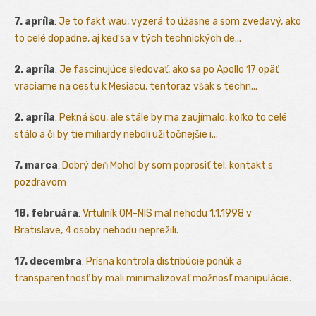
7. apríla
:
Je to fakt wau, vyzerá to úžasne a som zvedavý, ako
to celé dopadne, aj keď sa v tých technických de...
2. apríla
:
Je fascinujúce sledovať, ako sa po Apollo 17 opäť
vraciame na cestu k Mesiacu, tentoraz však s techn...
2. apríla
:
Pekná šou, ale stále by ma zaujímalo, koľko to celé
stálo a či by tie miliardy neboli užitočnejšie i...
7. marca
:
Dobrý deň Mohol by som poprosiť tel. kontakt s
pozdravom
18. februára
:
Vrtulník OM-NIS mal nehodu 1.1.1998 v
Bratislave, 4 osoby nehodu neprežili.
17. decembra
:
Prísna kontrola distribúcie ponúk a
transparentnosť by mali minimalizovať možnosť manipulácie.