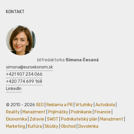
KONTAKT
šéfredaktorka
Simona Česaná
simona@euroekonom.sk
+421 907 234 066
+420 774 699 168
LinkedIn
© 2010 - 2026
SEO
|
Reklama a PR
|
Vrtuľníky
|
Autoškola
|
Reality
|
Manažment
|
Prijímáčky
|
Podnikanie
|
Financie
|
Ekonomika
|
Zdravie
|
SWOT
|
Podnikateľský plán
|
Manažment
|
Marketing
|
Kultúra
|
Skúšky
|
Obchod
|
Dovolenka