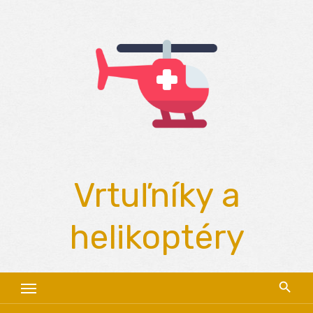
Skip
to
content
Vrtuľníky a
helikoptéry