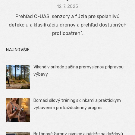
Posted
12. 7. 2025
on
Prehľad C-UAS: senzory a fúzia pre spoľahlivú
detekciu a klasifikáciu dronov a prehľad dostupných
protiopatrení.
NAJNOVŠIE
Víkend v prírode začína premyslenou prípravou
výbavy
Domáci silový tréning s činkami a praktickým
vybavením pre každodenný progres
Betónové žumpy, pivnice a nádrže na dažďovú