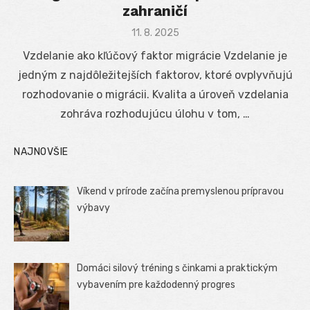
zahraničí
Posted
11. 8. 2025
on
Vzdelanie ako kľúčový faktor migrácie Vzdelanie je
jedným z najdôležitejších faktorov, ktoré ovplyvňujú
rozhodovanie o migrácii. Kvalita a úroveň vzdelania
zohráva rozhodujúcu úlohu v tom, …
NAJNOVŠIE
Víkend v prírode začína premyslenou prípravou
výbavy
Domáci silový tréning s činkami a praktickým
vybavením pre každodenný progres