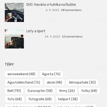
EHC: Havária vrtuľníka na Ružíne
6. 9. 2023
28 komentárov
Lety a šport
24. 9. 2023
23 komentárov
TÉMY
aeroweekend
(48)
Agusta
(76)
AgustaWestland
(76)
akcie
(48)
Aérospatiale
(30)
Bell
(110)
Eurocopter
(58)
firmy
(26)
fotky
(68)
foto
(68)
fotografie
(68)
heliport
(38)