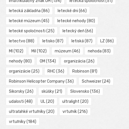
imatrikulačný znak OM
(134)
letecká spoločnosť
(51)
letecká základňa
(86)
letecké dni
(66)
letecké múzeum
(45)
letecké nehody
(80)
letecké spoločnosti
(25)
letecký deň
(66)
letectvo
(88)
letisko
(87)
letiská
(87)
LZ
(86)
MI
(102)
Mil
(102)
múzeum
(46)
nehoda
(83)
nehody
(80)
OM
(134)
organizácia
(26)
organizácie
(25)
RHC
(36)
Robinson
(81)
Robinson Helicopter Company
(36)
Schweizer
(24)
Sikorsky
(26)
skúšky
(21)
Slovensko
(136)
udalosti
(48)
UL
(20)
ultralight
(20)
ultraľahké vrtuľníky
(20)
vrtuľník
(216)
vrtuľníky
(184)