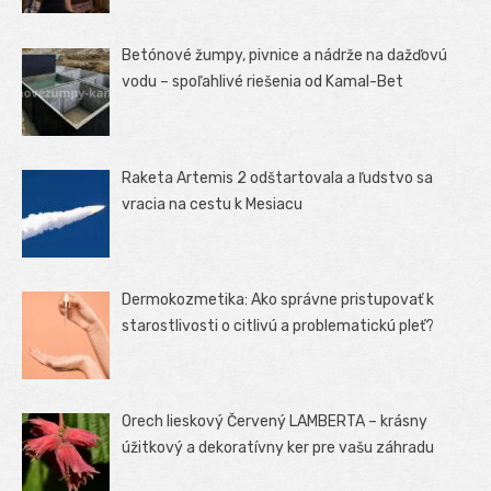
Betónové žumpy, pivnice a nádrže na dažďovú
vodu – spoľahlivé riešenia od Kamal-Bet
Raketa Artemis 2 odštartovala a ľudstvo sa
vracia na cestu k Mesiacu
Dermokozmetika: Ako správne pristupovať k
starostlivosti o citlivú a problematickú pleť?
Orech lieskový Červený LAMBERTA – krásny
úžitkový a dekoratívny ker pre vašu záhradu