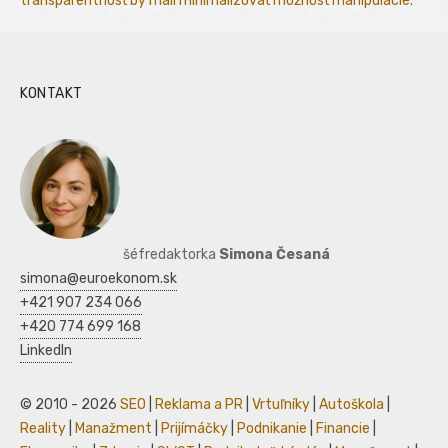
transparentnosť by mali minimalizovať možnosť manipulácie.
KONTAKT
šéfredaktorka
Simona Česaná
simona@euroekonom.sk
+421 907 234 066
+420 774 699 168
LinkedIn
© 2010 - 2026
SEO
|
Reklama a PR
|
Vrtuľníky
|
Autoškola
|
Reality
|
Manažment
|
Prijímáčky
|
Podnikanie
|
Financie
|