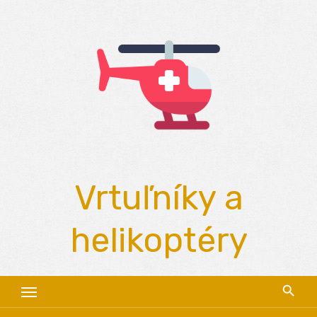
Skip
to
content
Vrtuľníky a
helikoptéry