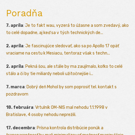
Poradňa
7. apríla
:
Je to fakt wau, vyzerá to úžasne a som zvedavý, ako
to celé dopadne, aj keď sa v tých technických de...
2. apríla
:
Je fascinujúce sledovať, ako sa po Apollo 17 opäť
vraciame na cestu k Mesiacu, tentoraz však s techn...
2. apríla
:
Pekná šou, ale stále by ma zaujímalo, koľko to celé
stálo a či by tie miliardy neboli užitočnejšie i...
7. marca
:
Dobrý deň Mohol by som poprosiť tel. kontakt s
pozdravom
18. februára
:
Vrtulník OM-NIS mal nehodu 1.1.1998 v
Bratislave, 4 osoby nehodu neprežili.
17. decembra
:
Prísna kontrola distribúcie ponúk a