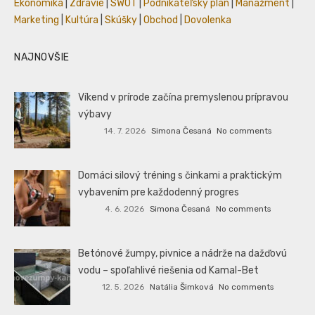
Ekonomika
|
Zdravie
|
SWOT
|
Podnikateľský plán
|
Manažment
|
Marketing
|
Kultúra
|
Skúšky
|
Obchod
|
Dovolenka
NAJNOVŠIE
Víkend v prírode začína premyslenou prípravou
výbavy
14. 7. 2026
Simona Česaná
No comments
Domáci silový tréning s činkami a praktickým
vybavením pre každodenný progres
4. 6. 2026
Simona Česaná
No comments
Betónové žumpy, pivnice a nádrže na dažďovú
vodu – spoľahlivé riešenia od Kamal-Bet
12. 5. 2026
Natália Šimková
No comments