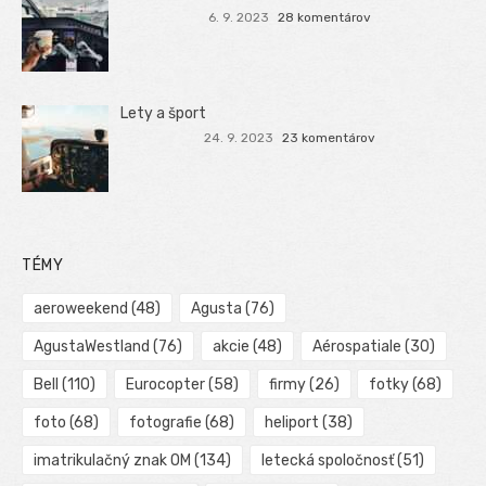
6. 9. 2023
28 komentárov
Lety a šport
24. 9. 2023
23 komentárov
TÉMY
aeroweekend
(48)
Agusta
(76)
AgustaWestland
(76)
akcie
(48)
Aérospatiale
(30)
Bell
(110)
Eurocopter
(58)
firmy
(26)
fotky
(68)
foto
(68)
fotografie
(68)
heliport
(38)
imatrikulačný znak OM
(134)
letecká spoločnosť
(51)