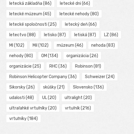
letecká základňa
(86)
letecké dni
(66)
letecké múzeum
(45)
letecké nehody
(80)
letecké spoločnosti
(25)
letecký deň
(66)
letectvo
(88)
letisko
(87)
letiská
(87)
LZ
(86)
MI
(102)
Mil
(102)
múzeum
(46)
nehoda
(83)
nehody
(80)
OM
(134)
organizácia
(26)
organizácie
(25)
RHC
(36)
Robinson
(81)
Robinson Helicopter Company
(36)
Schweizer
(24)
Sikorsky
(26)
skúšky
(21)
Slovensko
(136)
udalosti
(48)
UL
(20)
ultralight
(20)
ultraľahké vrtuľníky
(20)
vrtuľník
(216)
vrtuľníky
(184)