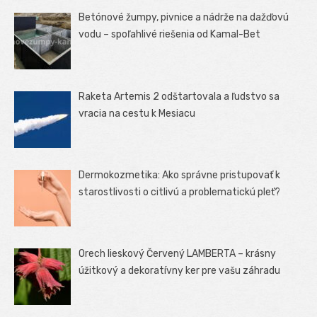
Betónové žumpy, pivnice a nádrže na dažďovú
vodu – spoľahlivé riešenia od Kamal-Bet
Raketa Artemis 2 odštartovala a ľudstvo sa
vracia na cestu k Mesiacu
Dermokozmetika: Ako správne pristupovať k
starostlivosti o citlivú a problematickú pleť?
Orech lieskový Červený LAMBERTA – krásny
úžitkový a dekoratívny ker pre vašu záhradu