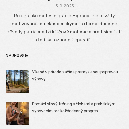
Posted
5. 9. 2025
on
Rodina ako motív migrácie Migrácia nie je vždy
motivovaná len ekonomickými faktormi. Rodinné
dôvody patria medzi kľúčové motivácie pre tisíce ľudí,
ktorí sa rozhodnú opustiť …
NAJNOVŠIE
Víkend v prírode začína premyslenou prípravou
výbavy
Domáci silový tréning s činkami a praktickým
vybavením pre každodenný progres