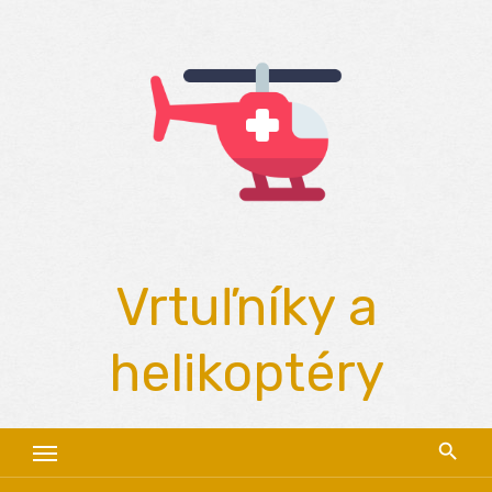
Skip
to
content
Vrtuľníky a
helikoptéry