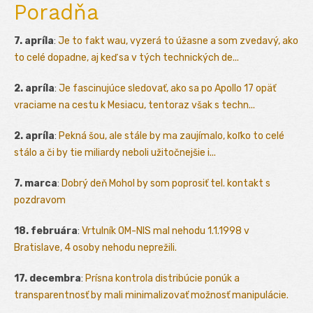
Poradňa
7. apríla
:
Je to fakt wau, vyzerá to úžasne a som zvedavý, ako
to celé dopadne, aj keď sa v tých technických de...
2. apríla
:
Je fascinujúce sledovať, ako sa po Apollo 17 opäť
vraciame na cestu k Mesiacu, tentoraz však s techn...
2. apríla
:
Pekná šou, ale stále by ma zaujímalo, koľko to celé
stálo a či by tie miliardy neboli užitočnejšie i...
7. marca
:
Dobrý deň Mohol by som poprosiť tel. kontakt s
pozdravom
18. februára
:
Vrtulník OM-NIS mal nehodu 1.1.1998 v
Bratislave, 4 osoby nehodu neprežili.
17. decembra
:
Prísna kontrola distribúcie ponúk a
transparentnosť by mali minimalizovať možnosť manipulácie.