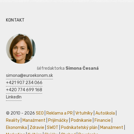
KONTAKT
šéfredaktorka
Simona Česaná
simona@euroekonom.sk
+421 907 234 066
+420 774 699 168
LinkedIn
© 2010 - 2026
SEO
|
Reklama a PR
|
Vrtuľníky
|
Autoškola
|
Reality
|
Manažment
|
Prijímáčky
|
Podnikanie
|
Financie
|
Ekonomika
|
Zdravie
|
SWOT
|
Podnikateľský plán
|
Manažment
|