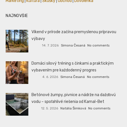
Marketing
|
Kultúra
|
Skúšky
|
Obchod
|
Dovolenka
NAJNOVŠIE
Víkend v prírode začína premyslenou prípravou
výbavy
14. 7. 2026
Simona Česaná
No comments
Domáci silový tréning s činkami a praktickým
vybavením pre každodenný progres
4. 6. 2026
Simona Česaná
No comments
Betónové žumpy, pivnice a nádrže na dažďovú
vodu – spoľahlivé riešenia od Kamal-Bet
12. 5. 2026
Natália Šimková
No comments