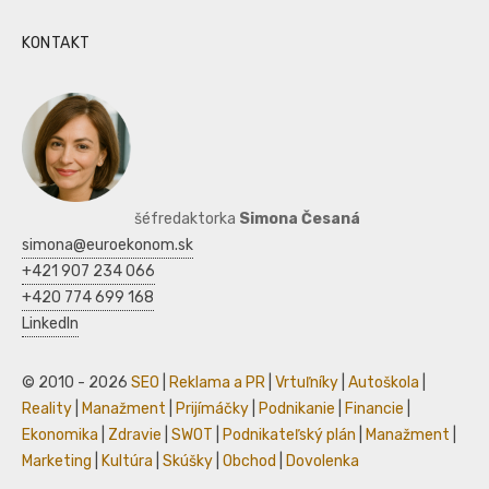
KONTAKT
šéfredaktorka
Simona Česaná
simona@euroekonom.sk
+421 907 234 066
+420 774 699 168
LinkedIn
© 2010 - 2026
SEO
|
Reklama a PR
|
Vrtuľníky
|
Autoškola
|
Reality
|
Manažment
|
Prijímáčky
|
Podnikanie
|
Financie
|
Ekonomika
|
Zdravie
|
SWOT
|
Podnikateľský plán
|
Manažment
|
Marketing
|
Kultúra
|
Skúšky
|
Obchod
|
Dovolenka