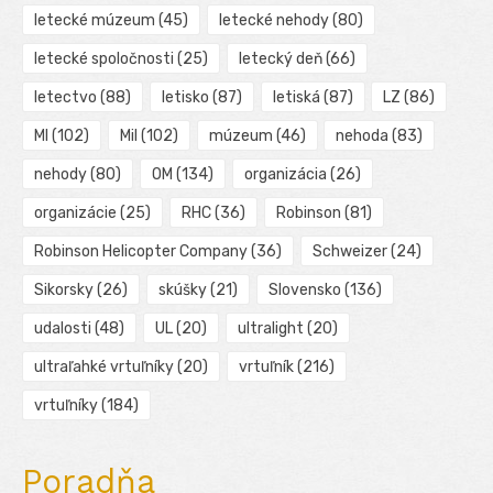
letecké múzeum
(45)
letecké nehody
(80)
letecké spoločnosti
(25)
letecký deň
(66)
letectvo
(88)
letisko
(87)
letiská
(87)
LZ
(86)
MI
(102)
Mil
(102)
múzeum
(46)
nehoda
(83)
nehody
(80)
OM
(134)
organizácia
(26)
organizácie
(25)
RHC
(36)
Robinson
(81)
Robinson Helicopter Company
(36)
Schweizer
(24)
Sikorsky
(26)
skúšky
(21)
Slovensko
(136)
udalosti
(48)
UL
(20)
ultralight
(20)
ultraľahké vrtuľníky
(20)
vrtuľník
(216)
vrtuľníky
(184)
Poradňa