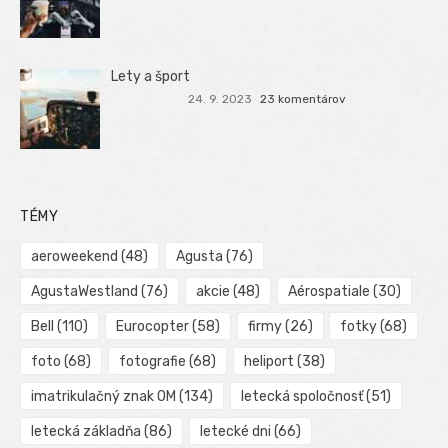
Lety a šport
24. 9. 2023
23 komentárov
TÉMY
aeroweekend
(48)
Agusta
(76)
AgustaWestland
(76)
akcie
(48)
Aérospatiale
(30)
Bell
(110)
Eurocopter
(58)
firmy
(26)
fotky
(68)
foto
(68)
fotografie
(68)
heliport
(38)
imatrikulačný znak OM
(134)
letecká spoločnosť
(51)
letecká základňa
(86)
letecké dni
(66)