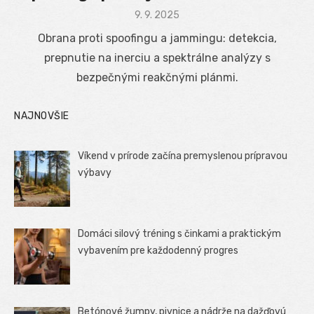
Posted
9. 9. 2025
on
Obrana proti spoofingu a jammingu: detekcia,
prepnutie na inerciu a spektrálne analýzy s
bezpečnými reakčnými plánmi.
NAJNOVŠIE
Víkend v prírode začína premyslenou prípravou
výbavy
Domáci silový tréning s činkami a praktickým
vybavením pre každodenný progres
Betónové žumpy, pivnice a nádrže na dažďovú