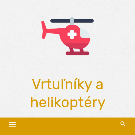
Skip
to
content
Vrtuľníky a
helikoptéry