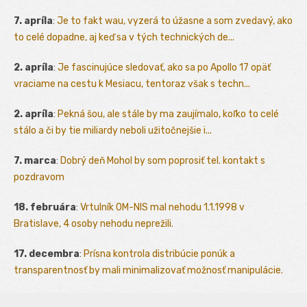
7. apríla
:
Je to fakt wau, vyzerá to úžasne a som zvedavý, ako
to celé dopadne, aj keď sa v tých technických de...
2. apríla
:
Je fascinujúce sledovať, ako sa po Apollo 17 opäť
vraciame na cestu k Mesiacu, tentoraz však s techn...
2. apríla
:
Pekná šou, ale stále by ma zaujímalo, koľko to celé
stálo a či by tie miliardy neboli užitočnejšie i...
7. marca
:
Dobrý deň Mohol by som poprosiť tel. kontakt s
pozdravom
18. februára
:
Vrtulník OM-NIS mal nehodu 1.1.1998 v
Bratislave, 4 osoby nehodu neprežili.
17. decembra
:
Prísna kontrola distribúcie ponúk a
transparentnosť by mali minimalizovať možnosť manipulácie.