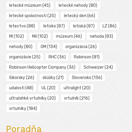
letecké múzeum
(45)
letecké nehody
(80)
letecké spoločnosti
(25)
letecký deň
(66)
letectvo
(88)
letisko
(87)
letiská
(87)
LZ
(86)
MI
(102)
Mil
(102)
múzeum
(46)
nehoda
(83)
nehody
(80)
OM
(134)
organizácia
(26)
organizácie
(25)
RHC
(36)
Robinson
(81)
Robinson Helicopter Company
(36)
Schweizer
(24)
Sikorsky
(26)
skúšky
(21)
Slovensko
(136)
udalosti
(48)
UL
(20)
ultralight
(20)
ultraľahké vrtuľníky
(20)
vrtuľník
(216)
vrtuľníky
(184)
Poradňa