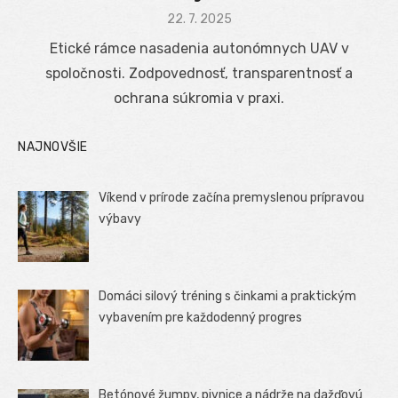
Posted
22. 7. 2025
on
Etické rámce nasadenia autonómnych UAV v
spoločnosti. Zodpovednosť, transparentnosť a
ochrana súkromia v praxi.
NAJNOVŠIE
Víkend v prírode začína premyslenou prípravou
výbavy
Domáci silový tréning s činkami a praktickým
vybavením pre každodenný progres
Betónové žumpy, pivnice a nádrže na dažďovú