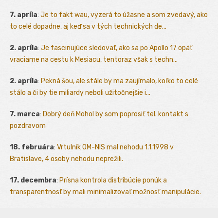
7. apríla
:
Je to fakt wau, vyzerá to úžasne a som zvedavý, ako
to celé dopadne, aj keď sa v tých technických de...
2. apríla
:
Je fascinujúce sledovať, ako sa po Apollo 17 opäť
vraciame na cestu k Mesiacu, tentoraz však s techn...
2. apríla
:
Pekná šou, ale stále by ma zaujímalo, koľko to celé
stálo a či by tie miliardy neboli užitočnejšie i...
7. marca
:
Dobrý deň Mohol by som poprosiť tel. kontakt s
pozdravom
18. februára
:
Vrtulník OM-NIS mal nehodu 1.1.1998 v
Bratislave, 4 osoby nehodu neprežili.
17. decembra
:
Prísna kontrola distribúcie ponúk a
transparentnosť by mali minimalizovať možnosť manipulácie.