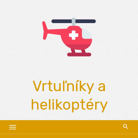
Skip
to
content
Vrtuľníky a
helikoptéry