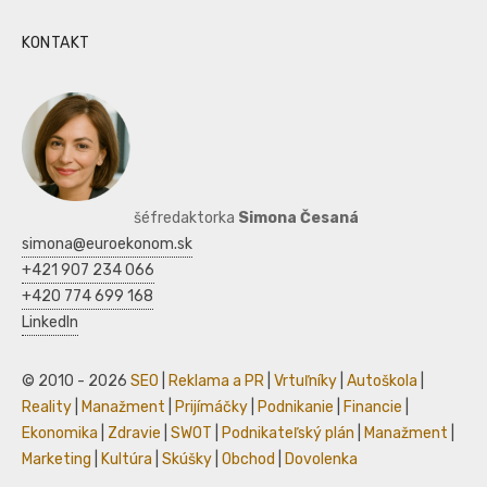
KONTAKT
šéfredaktorka
Simona Česaná
simona@euroekonom.sk
+421 907 234 066
+420 774 699 168
LinkedIn
© 2010 - 2026
SEO
|
Reklama a PR
|
Vrtuľníky
|
Autoškola
|
Reality
|
Manažment
|
Prijímáčky
|
Podnikanie
|
Financie
|
Ekonomika
|
Zdravie
|
SWOT
|
Podnikateľský plán
|
Manažment
|
Marketing
|
Kultúra
|
Skúšky
|
Obchod
|
Dovolenka