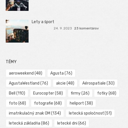
Lety a šport
24. 9. 2023
23 komentárov
TÉMY
aeroweekend
(48)
Agusta
(76)
AgustaWestland
(76)
akcie
(48)
Aérospatiale
(30)
Bell
(110)
Eurocopter
(58)
firmy
(26)
fotky
(68)
foto
(68)
fotografie
(68)
heliport
(38)
imatrikulačný znak OM
(134)
letecká spoločnosť
(51)
letecká základňa
(86)
letecké dni
(66)