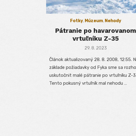
Fotky
,
Múzeum
,
Nehody
Pátranie po havarovanom
vrtuľníku Z-35
Posted
29. 8. 2023
on
Článok aktualizovaný 28. 8. 2008, 12:55. 
základe požiadavky od Fyka sme sa rozho
uskutočnit malé pátranie po vrtuľníku Z-3
Tento pokusný vrtuľník mal nehodu …