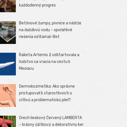
každodenný progres
Betónové žumpy, pivnice a nádrže
na dažďovú vodu – spoľahlivé
riešenia od Kamal-Bet
Raketa Artemis 2 odštartovala a
ľudstvo sa vracia na cestu k
Mesiacu
Dermokozmetika: Ako správne
pristupovať k starostlivosti o
citlivú a problematickú pleť?
Orech lieskový Červený LAMBERTA
– krásny úžitkový a dekoratívny ker