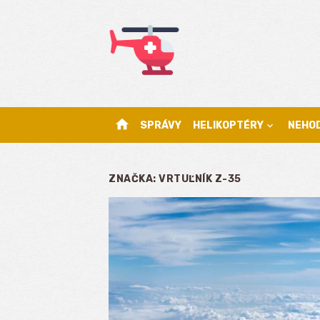
Skip
to
content
home
SPRÁVY
HELIKOPTÉRY
NEHO
ZNAČKA:
VRTUĽNÍK Z-35