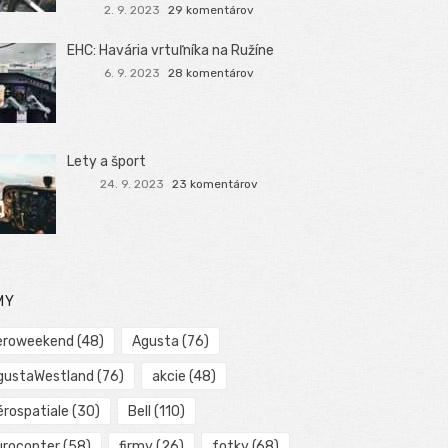
2. 9. 2023
29 komentárov
EHC: Havária vrtuľníka na Ružíne
6. 9. 2023
28 komentárov
Lety a šport
24. 9. 2023
23 komentárov
MY
eroweekend
(48)
Agusta
(76)
gustaWestland
(76)
akcie
(48)
érospatiale
(30)
Bell
(110)
urocopter
(58)
firmy
(26)
fotky
(68)