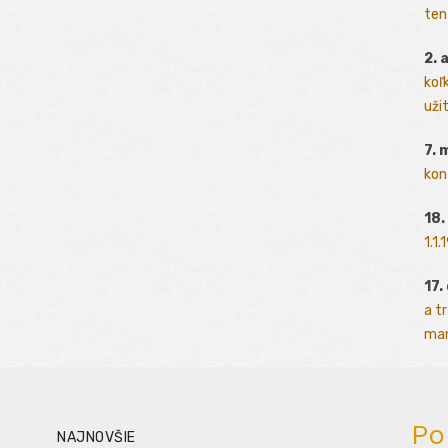
ten
2. 
koľk
užit
7. 
kon
18.
1.1
17.
a t
man
Po
NAJNOVŠIE