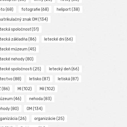
oto
(68)
fotografie
(68)
heliport
(38)
matrikulačný znak OM
(134)
etecká spoločnosť
(51)
etecká základňa
(86)
letecké dni
(66)
etecké múzeum
(45)
etecké nehody
(80)
etecké spoločnosti
(25)
letecký deň
(66)
etectvo
(88)
letisko
(87)
letiská
(87)
Z
(86)
MI
(102)
Mil
(102)
úzeum
(46)
nehoda
(83)
ehody
(80)
OM
(134)
rganizácia
(26)
organizácie
(25)