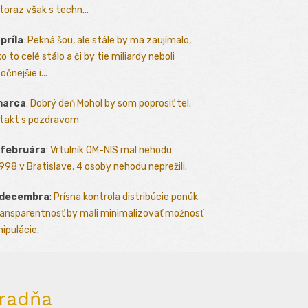
toraz však s techn...
apríla
:
Pekná šou, ale stále by ma zaujímalo,
o to celé stálo a či by tie miliardy neboli
očnejšie i...
marca
:
Dobrý deň Mohol by som poprosiť tel.
takt s pozdravom
 februára
:
Vrtulník OM-NIS mal nehodu
.1998 v Bratislave, 4 osoby nehodu neprežili.
 decembra
:
Prísna kontrola distribúcie ponúk
ransparentnosť by mali minimalizovať možnosť
ipulácie.
radňa