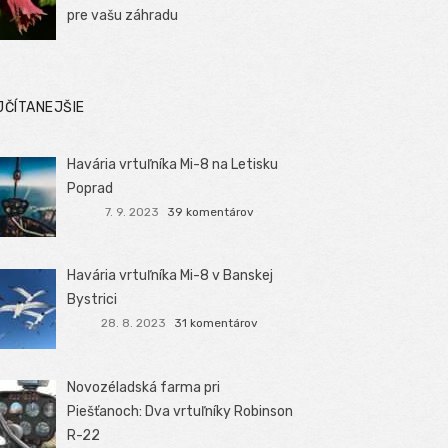
pre vašu záhradu
JČÍTANEJŠIE
Havária vrtuľníka Mi-8 na Letisku
Poprad
7. 9. 2023
39 komentárov
Havária vrtuľníka Mi-8 v Banskej
Bystrici
28. 8. 2023
31 komentárov
Novozéladská farma pri
Piešťanoch: Dva vrtuľníky Robinson
R-22