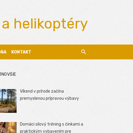
 a helikoptéry
DŇA
KONTAKT
JNOVŠIE
Víkend v prírode začína
premyslenou prípravou výbavy
Domáci silový tréning s činkami a
praktickým vybavením pre