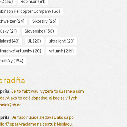
HC
(36)
Robinson
(81)
obinson Helicopter Company
(36)
chweizer
(24)
Sikorsky
(26)
kúšky
(21)
Slovensko
(136)
alosti
(48)
UL
(20)
ultralight
(20)
traľahké vrtuľníky
(20)
vrtuľník
(216)
tuľníky
(184)
oradňa
apríla
:
Je to fakt wau, vyzerá to úžasne a som
davý, ako to celé dopadne, aj keď sa v tých
hnických de...
apríla
:
Je fascinujúce sledovať, ako sa po
llo 17 opäť vraciame na cestu k Mesiacu,