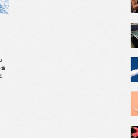
Na
dli
5.