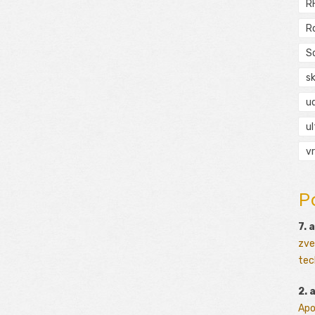
R
R
S
s
ud
ul
vr
P
7. 
zve
tec
2. 
Apo