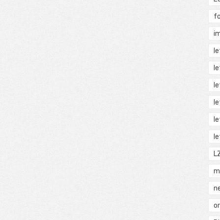
f
i
l
l
l
l
l
l
L
m
n
o