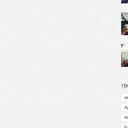
TÉ
a
A
A
E