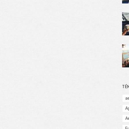
TÉ
a
A
A
E