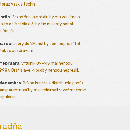
toraz však s techn...
apríla
:
Pekná šou, ale stále by ma zaujímalo,
o to celé stálo a či by tie miliardy neboli
očnejšie i...
marca
:
Dobrý deň Mohol by som poprosiť tel.
takt s pozdravom
 februára
:
Vrtulník OM-NIS mal nehodu
.1998 v Bratislave, 4 osoby nehodu neprežili.
 decembra
:
Prísna kontrola distribúcie ponúk
ransparentnosť by mali minimalizovať možnosť
ipulácie.
radňa