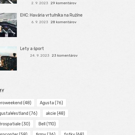
2. 9. 2023
29 komentárov
EHC: Havária vrtuľníka na Ružíne
6. 9. 2023
28 komentárov
Lety a šport
24. 9. 2023
23 komentárov
MY
eroweekend
(48)
Agusta
(76)
gustaWestland
(76)
akcie
(48)
érospatiale
(30)
Bell
(110)
urocopter
(58)
firmy
(26)
fotky
(68)