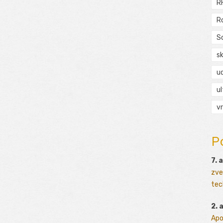
R
R
S
s
ud
ul
vr
P
7. 
zve
tec
2. 
Apo