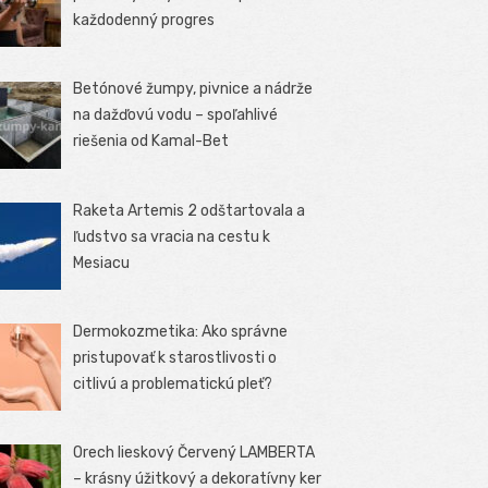
každodenný progres
Betónové žumpy, pivnice a nádrže
na dažďovú vodu – spoľahlivé
riešenia od Kamal-Bet
Raketa Artemis 2 odštartovala a
ľudstvo sa vracia na cestu k
Mesiacu
Dermokozmetika: Ako správne
pristupovať k starostlivosti o
citlivú a problematickú pleť?
Orech lieskový Červený LAMBERTA
– krásny úžitkový a dekoratívny ker