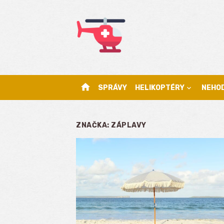
Skip
to
content
home
SPRÁVY
HELIKOPTÉRY
NEHO
ZNAČKA:
ZÁPLAVY