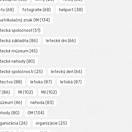
oto
(68)
fotografie
(68)
heliport
(38)
matrikulačný znak OM
(134)
etecká spoločnosť
(51)
etecká základňa
(86)
letecké dni
(66)
etecké múzeum
(45)
etecké nehody
(80)
etecké spoločnosti
(25)
letecký deň
(66)
etectvo
(88)
letisko
(87)
letiská
(87)
Z
(86)
MI
(102)
Mil
(102)
úzeum
(46)
nehoda
(83)
ehody
(80)
OM
(134)
rganizácia
(26)
organizácie
(25)