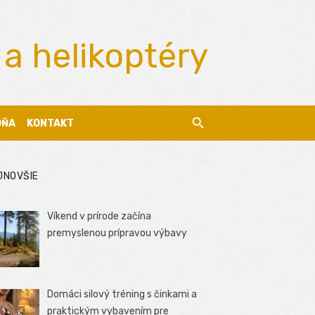
 a helikoptéry
DŇA
KONTAKT
JNOVŠIE
Víkend v prírode začína
premyslenou prípravou výbavy
Domáci silový tréning s činkami a
praktickým vybavením pre