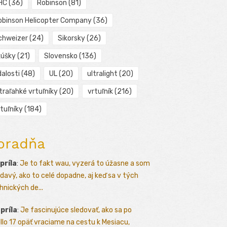
HC
(36)
Robinson
(81)
obinson Helicopter Company
(36)
chweizer
(24)
Sikorsky
(26)
kúšky
(21)
Slovensko
(136)
alosti
(48)
UL
(20)
ultralight
(20)
traľahké vrtuľníky
(20)
vrtuľník
(216)
tuľníky
(184)
oradňa
apríla
:
Je to fakt wau, vyzerá to úžasne a som
davý, ako to celé dopadne, aj keď sa v tých
hnických de...
apríla
:
Je fascinujúce sledovať, ako sa po
llo 17 opäť vraciame na cestu k Mesiacu,