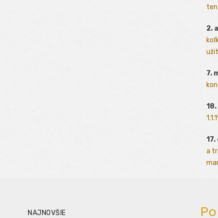
ten
2. 
koľk
užit
7. 
kon
18.
1.1
17.
a t
man
Po
NAJNOVŠIE