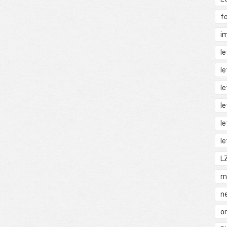
f
i
l
l
l
l
l
l
L
m
n
o