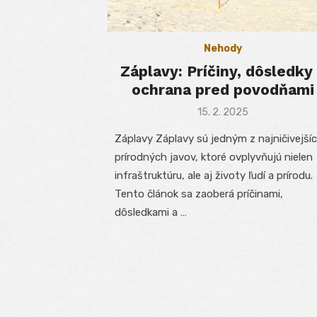
Nehody
Záplavy: Príčiny, dôsledky
ochrana pred povodňami
Posted
15. 2. 2025
on
Záplavy Záplavy sú jedným z najničivejší
prírodných javov, ktoré ovplyvňujú nielen
infraštruktúru, ale aj životy ľudí a prírodu.
Tento článok sa zaoberá príčinami,
dôsledkami a …