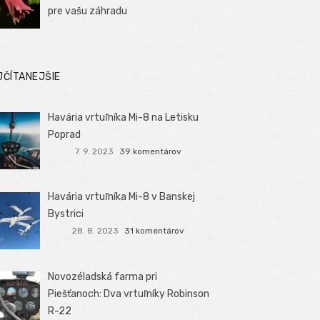
pre vašu záhradu
JČÍTANEJŠIE
Havária vrtuľníka Mi-8 na Letisku
Poprad
7. 9. 2023
39 komentárov
Havária vrtuľníka Mi-8 v Banskej
Bystrici
28. 8. 2023
31 komentárov
Novozéladská farma pri
Piešťanoch: Dva vrtuľníky Robinson
R-22