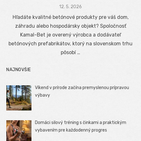
Posted
12. 5. 2026
on
Hľadáte kvalitné betónové produkty pre váš dom,
záhradu alebo hospodársky objekt? Spoločnosť
Kamal-Bet je overený výrobca a dodávateľ
betónových prefabrikátov, ktorý na slovenskom trhu
pôsobí …
NAJNOVŠIE
Víkend v prírode začína premyslenou prípravou
výbavy
Domáci silový tréning s činkami a praktickým
vybavením pre každodenný progres