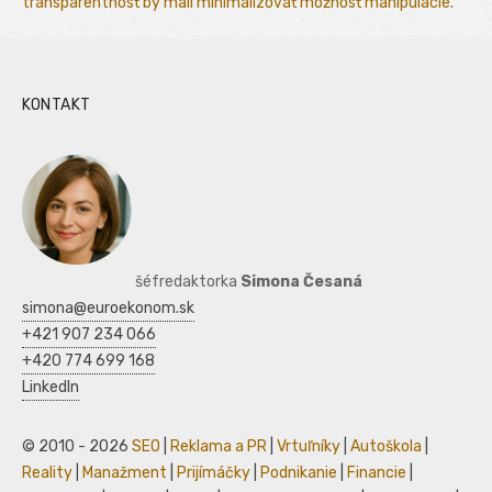
transparentnosť by mali minimalizovať možnosť manipulácie.
KONTAKT
šéfredaktorka
Simona Česaná
simona@euroekonom.sk
+421 907 234 066
+420 774 699 168
LinkedIn
© 2010 - 2026
SEO
|
Reklama a PR
|
Vrtuľníky
|
Autoškola
|
Reality
|
Manažment
|
Prijímáčky
|
Podnikanie
|
Financie
|