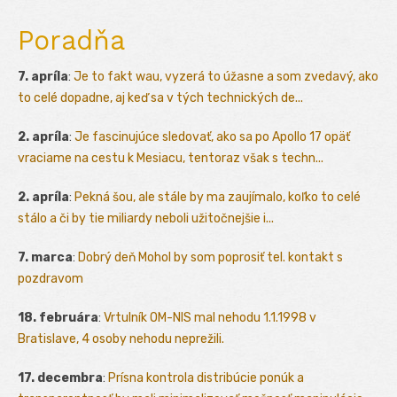
Poradňa
7. apríla
:
Je to fakt wau, vyzerá to úžasne a som zvedavý, ako
to celé dopadne, aj keď sa v tých technických de...
2. apríla
:
Je fascinujúce sledovať, ako sa po Apollo 17 opäť
vraciame na cestu k Mesiacu, tentoraz však s techn...
2. apríla
:
Pekná šou, ale stále by ma zaujímalo, koľko to celé
stálo a či by tie miliardy neboli užitočnejšie i...
7. marca
:
Dobrý deň Mohol by som poprosiť tel. kontakt s
pozdravom
18. februára
:
Vrtulník OM-NIS mal nehodu 1.1.1998 v
Bratislave, 4 osoby nehodu neprežili.
17. decembra
:
Prísna kontrola distribúcie ponúk a