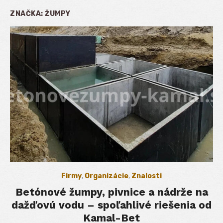
ZNAČKA:
ŽUMPY
Firmy
,
Organizácie
,
Znalosti
Betónové žumpy, pivnice a nádrže na
dažďovú vodu – spoľahlivé riešenia od
Kamal-Bet