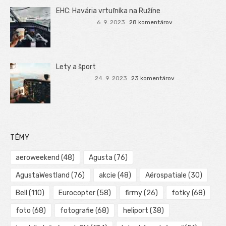
EHC: Havária vrtuľníka na Ružíne
6. 9. 2023
28 komentárov
Lety a šport
24. 9. 2023
23 komentárov
TÉMY
aeroweekend
(48)
Agusta
(76)
AgustaWestland
(76)
akcie
(48)
Aérospatiale
(30)
Bell
(110)
Eurocopter
(58)
firmy
(26)
fotky
(68)
foto
(68)
fotografie
(68)
heliport
(38)