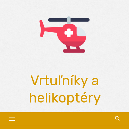
Skip
to
content
Vrtuľníky a
helikoptéry