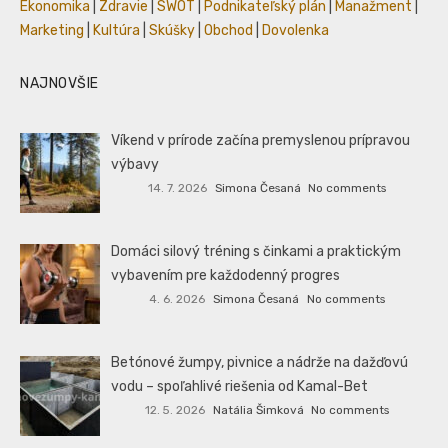
Ekonomika
|
Zdravie
|
SWOT
|
Podnikateľský plán
|
Manažment
|
Marketing
|
Kultúra
|
Skúšky
|
Obchod
|
Dovolenka
NAJNOVŠIE
Víkend v prírode začína premyslenou prípravou
výbavy
14. 7. 2026
Simona Česaná
No comments
Domáci silový tréning s činkami a praktickým
vybavením pre každodenný progres
4. 6. 2026
Simona Česaná
No comments
Betónové žumpy, pivnice a nádrže na dažďovú
vodu – spoľahlivé riešenia od Kamal-Bet
12. 5. 2026
Natália Šimková
No comments