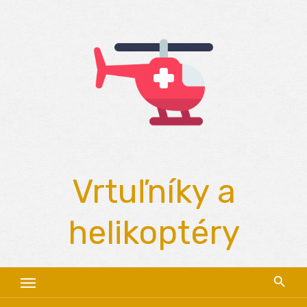
Skip
to
content
Vrtuľníky a
helikoptéry