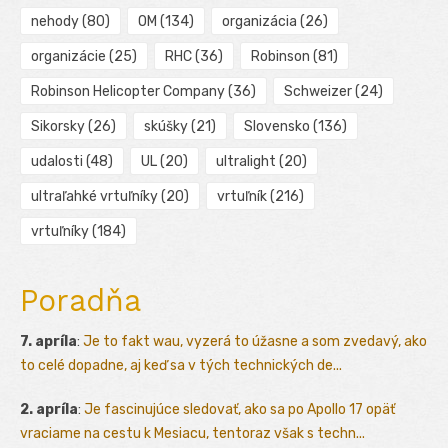
nehody
(80)
OM
(134)
organizácia
(26)
organizácie
(25)
RHC
(36)
Robinson
(81)
Robinson Helicopter Company
(36)
Schweizer
(24)
Sikorsky
(26)
skúšky
(21)
Slovensko
(136)
udalosti
(48)
UL
(20)
ultralight
(20)
ultraľahké vrtuľníky
(20)
vrtuľník
(216)
vrtuľníky
(184)
Poradňa
7. apríla
:
Je to fakt wau, vyzerá to úžasne a som zvedavý, ako
to celé dopadne, aj keď sa v tých technických de...
2. apríla
:
Je fascinujúce sledovať, ako sa po Apollo 17 opäť
vraciame na cestu k Mesiacu, tentoraz však s techn...