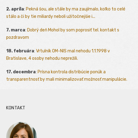
2. apríla
:
Pekná šou, ale stále by ma zaujímalo, koľko to celé
stálo a či by tie miliardy neboli užitočnejšie i...
7. marca
:
Dobrý deň Mohol by som poprosiť tel. kontakt s
pozdravom
18. februára
:
Vrtulník OM-NIS mal nehodu 1.1.1998 v
Bratislave, 4 osoby nehodu neprežili.
17. decembra
:
Prísna kontrola distribúcie ponúk a
transparentnosť by mali minimalizovať možnosť manipulácie.
KONTAKT