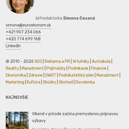
šéfredaktorka
Simona Česaná
simona@euroekonom.sk
+421 907 234 066
+420 774 699 168
LinkedIn
© 2010 - 2026
SEO
|
Reklama a PR
|
Vrtuľníky
|
Autoškola
|
Reality
|
Manažment
|
Prijímáčky
|
Podnikanie
|
Financie
|
Ekonomika
|
Zdravie
|
SWOT
|
Podnikateľský plán
|
Manažment
|
Marketing
|
Kultúra
|
Skúšky
|
Obchod
|
Dovolenka
NAJNOVŠIE
Víkend v prírode začína premyslenou prípravou
výbavy