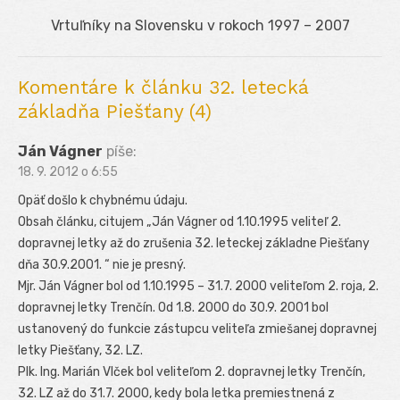
článku
Next
Vrtuľníky na Slovensku v rokoch 1997 – 2007
post:
Komentáre k článku 32. letecká
základňa Piešťany (4)
Ján Vágner
píše:
18. 9. 2012 o 6:55
Opäť došlo k chybnému údaju.
Obsah článku, citujem „Ján Vágner od 1.10.1995 veliteľ 2.
dopravnej letky až do zrušenia 32. leteckej základne Piešťany
dňa 30.9.2001. “ nie je presný.
Mjr. Ján Vágner bol od 1.10.1995 – 31.7. 2000 veliteľom 2. roja, 2.
dopravnej letky Trenčín. Od 1.8. 2000 do 30.9. 2001 bol
ustanovený do funkcie zástupcu veliteľa zmiešanej dopravnej
letky Piešťany, 32. LZ.
Plk. Ing. Marián Vlček bol veliteľom 2. dopravnej letky Trenčín,
32. LZ až do 31.7. 2000, kedy bola letka premiestnená z