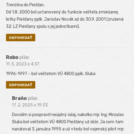
Trenčína do Piešťan.
Od 1.8. 2000 bol ustanovený do funkcie veliteľa zmiešanej
letky Piešťany pplk. Jaroslav Novák až do 30.9. 2001 (zrušená
32. LZ Piešťany spolu s jej jednotkami).
ODPOVEDAŤ
Robo
píše:
11. 5. 2023 o 4:37
1996-1997 – bol veliteľom VÚ 4800 pplk. Sluka
ODPOVEDAŤ
Braňo
píše:
17. 2. 2025 o 19:33
Dovolím si poopraviť neúplný údaj, nakoľko mjr. Ing. Miroslav
Sluka bol veliteľom VÚ 4800 Piešťany už skôr. Ja som tam
narukoval 3. januára 1995 a už vtedy bol vojenský pilot mjr.