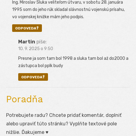
Ing. Miroslav Sluka veliteľom útvaru, v sobotu 28. januára
1995 som do jeho rúk skladal slávnostnú vojenskú prísahu,
vo vojenskej knižke mám jeho podpis.
ODPOVEDAŤ
Martin
píše:
10. 9. 2025 o 9:50
Presne ja som tam bol 1998 a sluka tam bol až do2000 a
zástupca bol pplk budy
ODPOVEDAŤ
Poradňa
Potrebujete radu? Chcete pridať komentár, doplniť
alebo upraviť túto stránku? Vyplňte textové pole
nižšie. Ďakujeme ♥