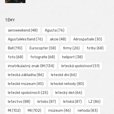
TÉMY
aeroweekend
(48)
Agusta
(76)
AgustaWestland
(76)
akcie
(48)
Aérospatiale
(30)
Bell
(110)
Eurocopter
(58)
firmy
(26)
fotky
(68)
foto
(68)
fotografie
(68)
heliport
(38)
imatrikulačný znak OM
(134)
letecká spoločnosť
(51)
letecká základňa
(86)
letecké dni
(66)
letecké múzeum
(45)
letecké nehody
(80)
letecké spoločnosti
(25)
letecký deň
(66)
letectvo
(88)
letisko
(87)
letiská
(87)
LZ
(86)
MI
(102)
Mil
(102)
múzeum
(46)
nehoda
(83)