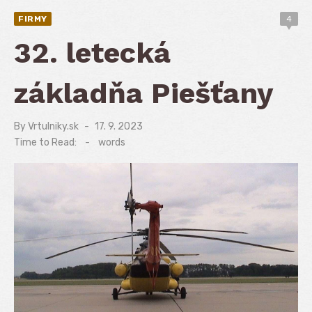
FIRMY
4
32. letecká
základňa Piešťany
By
Vrtulniky.sk
Posted
17. 9. 2023
on
Time to Read:
-
words