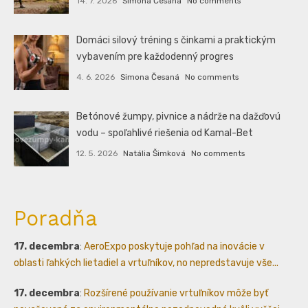
14. 7. 2026
Simona Česaná
No comments
Domáci silový tréning s činkami a praktickým
vybavením pre každodenný progres
4. 6. 2026
Simona Česaná
No comments
Betónové žumpy, pivnice a nádrže na dažďovú
vodu – spoľahlivé riešenia od Kamal-Bet
12. 5. 2026
Natália Šimková
No comments
Poradňa
17. decembra
:
AeroExpo poskytuje pohľad na inovácie v
oblasti ľahkých lietadiel a vrtuľníkov, no nepredstavuje vše...
17. decembra
:
Rozšírené používanie vrtuľníkov môže byť