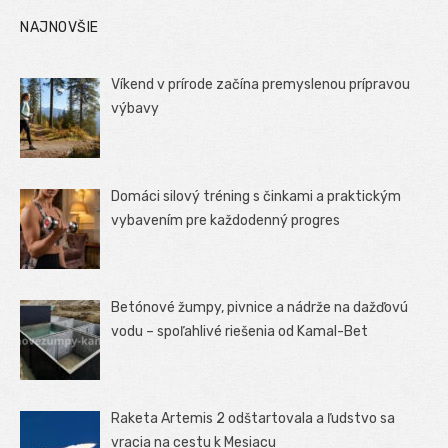
NAJNOVŠIE
Víkend v prírode začína premyslenou prípravou
výbavy
Domáci silový tréning s činkami a praktickým
vybavením pre každodenný progres
Betónové žumpy, pivnice a nádrže na dažďovú
vodu – spoľahlivé riešenia od Kamal-Bet
Raketa Artemis 2 odštartovala a ľudstvo sa
vracia na cestu k Mesiacu