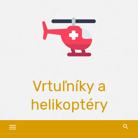
Skip
to
content
Vrtuľníky a
helikoptéry