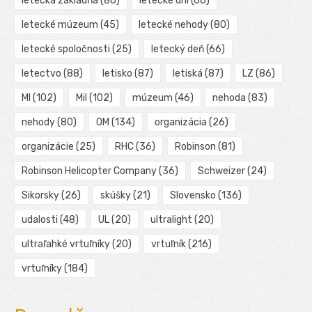
letecká základňa
(86)
letecké dni
(66)
letecké múzeum
(45)
letecké nehody
(80)
letecké spoločnosti
(25)
letecký deň
(66)
letectvo
(88)
letisko
(87)
letiská
(87)
LZ
(86)
MI
(102)
Mil
(102)
múzeum
(46)
nehoda
(83)
nehody
(80)
OM
(134)
organizácia
(26)
organizácie
(25)
RHC
(36)
Robinson
(81)
Robinson Helicopter Company
(36)
Schweizer
(24)
Sikorsky
(26)
skúšky
(21)
Slovensko
(136)
udalosti
(48)
UL
(20)
ultralight
(20)
ultraľahké vrtuľníky
(20)
vrtuľník
(216)
vrtuľníky
(184)