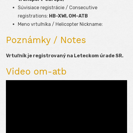
Súvisiace registrácie / Consecutive
registrations:
HB-XWI, OM-ATB
Meno vrtuľníka / Helicopter Nickname:
Poznámky / Notes
Vrtuľník je registrovaný na Leteckom úrade SR.
Video om-atb