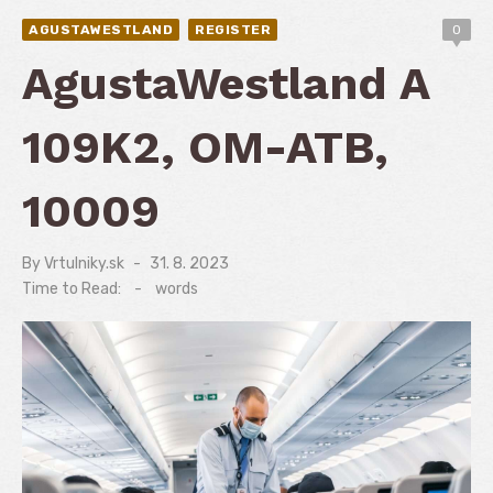
AGUSTAWESTLAND
REGISTER
0
AgustaWestland A
109K2, OM-ATB,
10009
By
Vrtulniky.sk
Posted
31. 8. 2023
on
Time to Read:
-
words