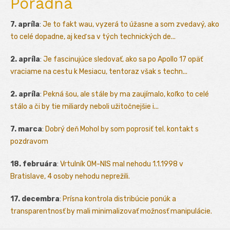
Poradňa
7. apríla
:
Je to fakt wau, vyzerá to úžasne a som zvedavý, ako
to celé dopadne, aj keď sa v tých technických de...
2. apríla
:
Je fascinujúce sledovať, ako sa po Apollo 17 opäť
vraciame na cestu k Mesiacu, tentoraz však s techn...
2. apríla
:
Pekná šou, ale stále by ma zaujímalo, koľko to celé
stálo a či by tie miliardy neboli užitočnejšie i...
7. marca
:
Dobrý deň Mohol by som poprosiť tel. kontakt s
pozdravom
18. februára
:
Vrtulník OM-NIS mal nehodu 1.1.1998 v
Bratislave, 4 osoby nehodu neprežili.
17. decembra
:
Prísna kontrola distribúcie ponúk a
transparentnosť by mali minimalizovať možnosť manipulácie.