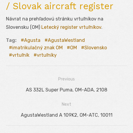
/ Slovak aircraft register
Návrat na prehľadovú stránku vrtuľníkov na
Slovensku (OM)
Letecký register vrtuľníkov
.
Tag:
Agusta
AgustaWestland
imatrikulačný znak OM
OM
Slovensko
vrtuľník
vrtuľníky
Previous
Navigácia
Previous
AS 332L Super Puma, OM-ADA, 2108
v
post:
Next
článku
Next
AgustaWestland A 109K2, OM-ATC, 10011
post: