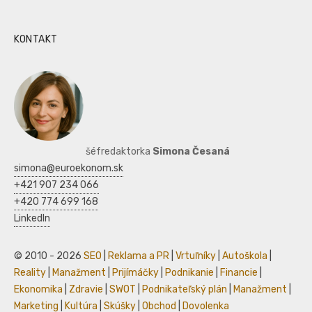
KONTAKT
šéfredaktorka
Simona Česaná
simona@euroekonom.sk
+421 907 234 066
+420 774 699 168
LinkedIn
© 2010 - 2026
SEO
|
Reklama a PR
|
Vrtuľníky
|
Autoškola
|
Reality
|
Manažment
|
Prijímáčky
|
Podnikanie
|
Financie
|
Ekonomika
|
Zdravie
|
SWOT
|
Podnikateľský plán
|
Manažment
|
Marketing
|
Kultúra
|
Skúšky
|
Obchod
|
Dovolenka