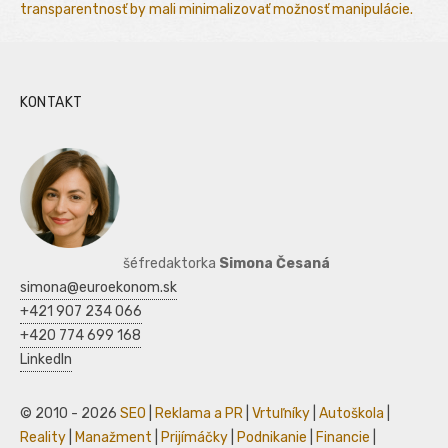
transparentnosť by mali minimalizovať možnosť manipulácie.
KONTAKT
šéfredaktorka
Simona Česaná
simona@euroekonom.sk
+421 907 234 066
+420 774 699 168
LinkedIn
© 2010 - 2026
SEO
|
Reklama a PR
|
Vrtuľníky
|
Autoškola
|
Reality
|
Manažment
|
Prijímáčky
|
Podnikanie
|
Financie
|