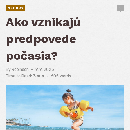
NEHODY
0
Ako vznikajú
predpovede
počasia?
By
Robinson
Posted
9. 9. 2025
on
Time to Read:
3 min
-
605
words