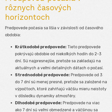
rôznych časových
horizontoch
Predpovede počasia sa líšia v závislosti od časového
obdobia:
Krátkodobé predpovede:
Tieto predpovede
pokrývajú obdobie od niekoľkých hodín do 2-3
dní. Sú najpresnejšie, pretože sa zakladajú na
aktuálnych a veľmi detailných dátach o počasí.
Strednodobé predpovede:
Predpovede od 3
do 7 dní sú menej presné, pretože sa založené na
výpočtoch, ktoré zahŕňajú väčšiu mieru neistoty
v dôsledku dynamiky atmosféry.
Dlhodobé predpovede:
Predpovede na viac
ako 7 dní sú veľmi obmedzené a väčšinou sa