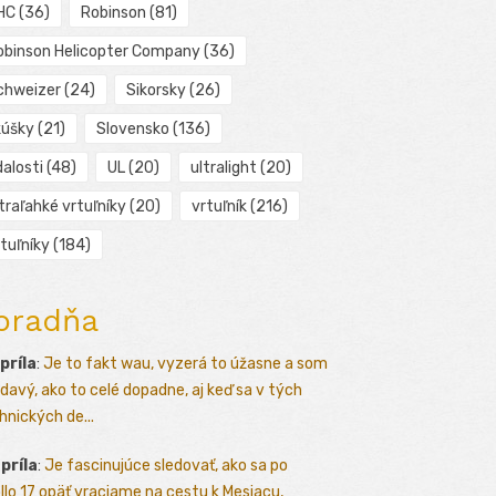
HC
(36)
Robinson
(81)
obinson Helicopter Company
(36)
chweizer
(24)
Sikorsky
(26)
kúšky
(21)
Slovensko
(136)
alosti
(48)
UL
(20)
ultralight
(20)
traľahké vrtuľníky
(20)
vrtuľník
(216)
tuľníky
(184)
oradňa
apríla
:
Je to fakt wau, vyzerá to úžasne a som
davý, ako to celé dopadne, aj keď sa v tých
hnických de...
apríla
:
Je fascinujúce sledovať, ako sa po
llo 17 opäť vraciame na cestu k Mesiacu,