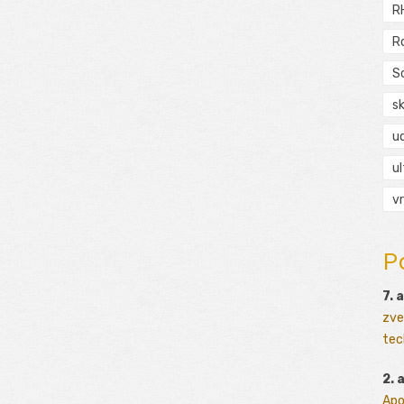
R
R
S
s
ud
ul
vr
P
7. 
zve
tec
2. 
Apo