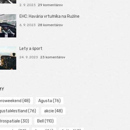
2. 9. 2023
29 komentárov
EHC: Havária vrtuľníka na Ružíne
6. 9. 2023
28 komentárov
Lety a šport
24. 9. 2023
23 komentárov
MY
eroweekend
(48)
Agusta
(76)
gustaWestland
(76)
akcie
(48)
érospatiale
(30)
Bell
(110)