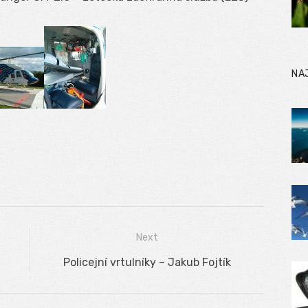
NA
Next
Next
Policejní vrtulníky – Jakub Fojtík
post: