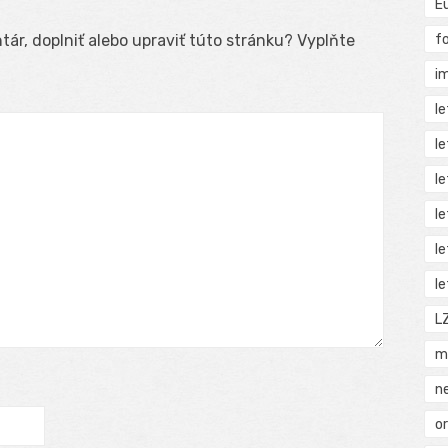
E
f
ár, doplniť alebo upraviť túto stránku? Vyplňte
i
l
l
l
l
l
l
L
m
n
o