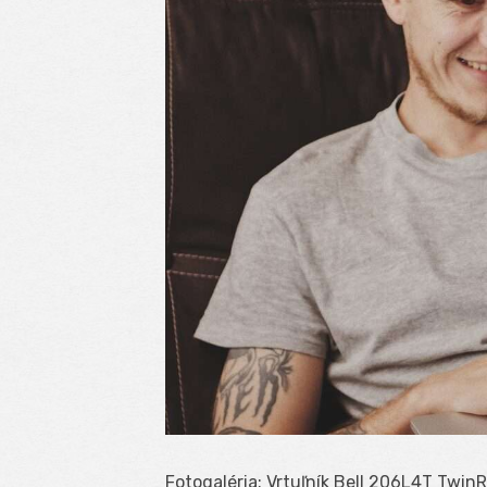
Fotogaléria: Vrtuľník Bell 206L4T Twi