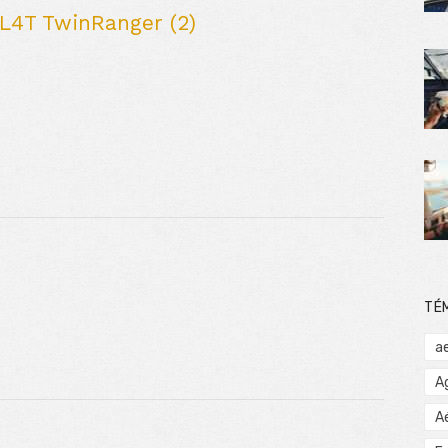
L4T TwinRanger (2)
TÉ
a
A
A