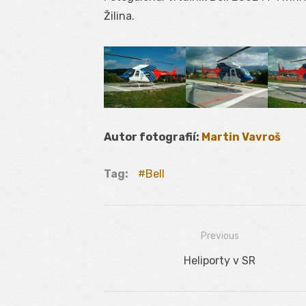
Žilina.
Autor fotografií:
Martin Vavroš
Tag:
Bell
Previous
Navigácia
Previous
Heliporty v SR
v
post:
článku