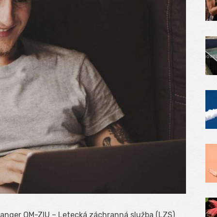
nRanger OM-ZIU – Letecká záchranná služba (LZS)