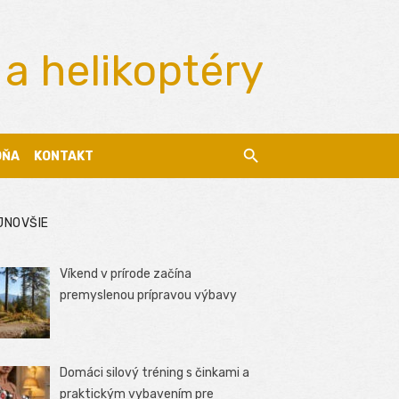
 a helikoptéry
DŇA
KONTAKT
JNOVŠIE
Víkend v prírode začína
premyslenou prípravou výbavy
Domáci silový tréning s činkami a
praktickým vybavením pre