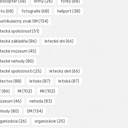
urocopter
(58)
firmy
(26)
fotky
(68)
oto
(68)
fotografie
(68)
heliport
(38)
matrikulačný znak OM
(134)
etecká spoločnosť
(51)
etecká základňa
(86)
letecké dni
(66)
etecké múzeum
(45)
etecké nehody
(80)
etecké spoločnosti
(25)
letecký deň
(66)
etectvo
(88)
letisko
(87)
letiská
(87)
Z
(86)
MI
(102)
Mil
(102)
úzeum
(46)
nehoda
(83)
ehody
(80)
OM
(134)
rganizácia
(26)
organizácie
(25)