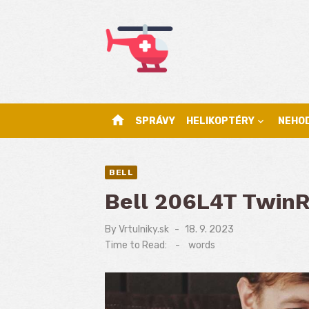
Skip
to
content
home
SPRÁVY
HELIKOPTÉRY
NEHO
BELL
Bell 206L4T Twin
By
Vrtulniky.sk
Posted
18. 9. 2023
on
Time to Read:
-
words