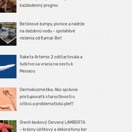
každodenný progres
Betónové žumpy, pivnice a nádrže
na dažďovú vodu – spoľahlivé
riešenia od Kamal-Bet
Raketa Artemis 2 odštartovala a
ľudstvo sa vracia na cestu k
Mesiacu
Dermokozmetika: Ako správne
pristupovať k starostlivosti o
citlivú a problematickú pleť?
Orech lieskový Červený LAMBERTA
– krásny úžitkový a dekoratívny ker