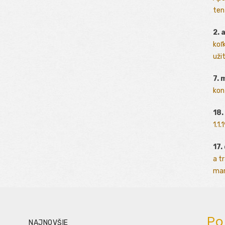
ten
2. 
koľk
užit
7. 
kon
18.
1.1
17.
a t
man
Po
NAJNOVŠIE