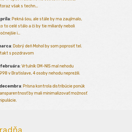
toraz však s techn...
apríla
:
Pekná šou, ale stále by ma zaujímalo,
o to celé stálo a či by tie miliardy neboli
očnejšie i...
marca
:
Dobrý deň Mohol by som poprosiť tel.
takt s pozdravom
 februára
:
Vrtulník OM-NIS mal nehodu
.1998 v Bratislave, 4 osoby nehodu neprežili.
 decembra
:
Prísna kontrola distribúcie ponúk
ransparentnosť by mali minimalizovať možnosť
ipulácie.
radňa