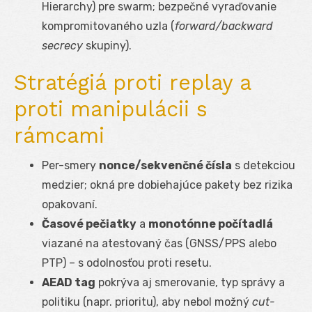
Hierarchy) pre swarm; bezpečné vyraďovanie
kompromitovaného uzla (
forward/backward
secrecy
skupiny).
Stratégiá proti replay a
proti manipulácii s
rámcami
Per-smery
nonce/sekvenčné čísla
s detekciou
medzier; okná pre dobiehajúce pakety bez rizika
opakovaní.
Časové pečiatky
a
monotónne počítadlá
viazané na atestovaný čas (GNSS/PPS alebo
PTP) – s odolnosťou proti resetu.
AEAD tag
pokrýva aj smerovanie, typ správy a
politiku (napr. prioritu), aby nebol možný
cut-