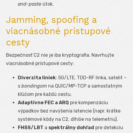
and-paste
útok.
Jamming, spoofing a
viacnásobné prístupové
cesty
Bezpečnosť C2 nie je iba kryptografia. Navrhujte
viacnásobné prístupové cesty:
Diverzita liniek
: 5G/LTE, TDD-RF linka, satelit –
s
bondingom
na QUIC/MP-TCP a samostatným
kľúčom pre každú cestu.
Adaptívne FEC a ARQ
pre kompenzáciu
výpadkov bez navýšenia latencie (napr. krátke
systémové kódy na C2, dlhšie na telemetriu).
FHSS/LBT
a
spektrálny dohľad
pre detekciu