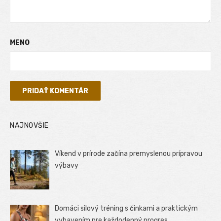
MENO
NAJNOVŠIE
Víkend v prírode začína premyslenou prípravou
výbavy
Domáci silový tréning s činkami a praktickým
vybavením pre každodenný progres