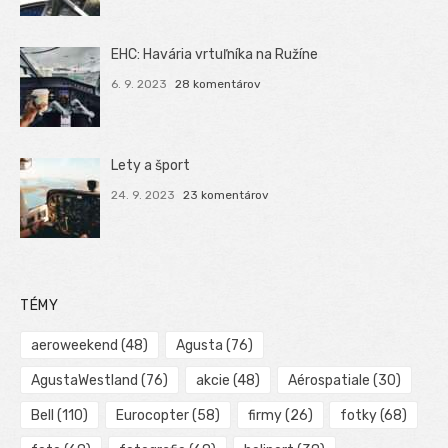
EHC: Havária vrtuľníka na Ružíne
6. 9. 2023
28 komentárov
Lety a šport
24. 9. 2023
23 komentárov
TÉMY
aeroweekend
(48)
Agusta
(76)
AgustaWestland
(76)
akcie
(48)
Aérospatiale
(30)
Bell
(110)
Eurocopter
(58)
firmy
(26)
fotky
(68)