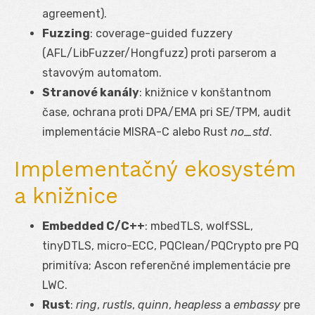
agreement).
Fuzzing
: coverage-guided fuzzery
(AFL/LibFuzzer/Hongfuzz) proti parserom a
stavovým automatom.
Stranové kanály
: knižnice v konštantnom
čase, ochrana proti DPA/EMA pri SE/TPM, audit
implementácie MISRA-C alebo Rust
no_std
.
Implementačný ekosystém
a knižnice
Embedded C/C++
: mbedTLS, wolfSSL,
tinyDTLS, micro-ECC, PQClean/PQCrypto pre PQ
primitíva; Ascon referenčné implementácie pre
LWC.
Rust
:
ring
,
rustls
,
quinn
,
heapless
a
embassy
pre