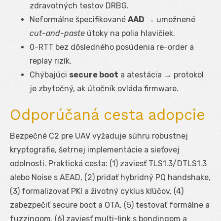
zdravotných testov DRBG.
Neformálne špecifikované
AAD
→ umožnené
cut-and-paste
útoky na polia hlavičiek.
0-RTT bez dôsledného posúdenia re-order a
replay rizík.
Chýbajúci
secure boot
a atestácia → protokol
je zbytočný, ak útočník ovláda firmware.
Odporúčaná cesta adopcie
Bezpečné C2 pre UAV vyžaduje súhru robustnej
kryptografie, šetrnej implementácie a sieťovej
odolnosti. Praktická cesta: (1) zaviesť TLS1.3/DTLS1.3
alebo Noise s AEAD, (2) pridať hybridný PQ handshake,
(3) formalizovať PKI a životný cyklus kľúčov, (4)
zabezpečiť secure boot a OTA, (5) testovať formálne a
fuzzingom, (6) zaviesť multi-link s bondingom a