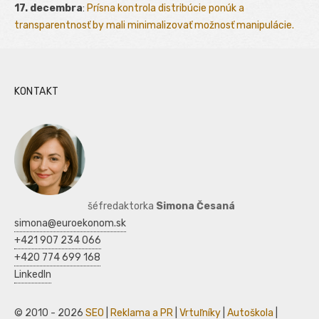
17. decembra
:
Prísna kontrola distribúcie ponúk a
transparentnosť by mali minimalizovať možnosť manipulácie.
KONTAKT
šéfredaktorka
Simona Česaná
simona@euroekonom.sk
+421 907 234 066
+420 774 699 168
LinkedIn
© 2010 - 2026
SEO
|
Reklama a PR
|
Vrtuľníky
|
Autoškola
|