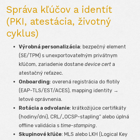
Správa kľúčov a identít
(PKI, atestácia, životný
cyklus)
Výrobná personalizácia
: bezpečný element
(SE/TPM) s unexportovateľným privátnym
kľúčom, zariadenie dostane
device cert
a
atestačný reťazec.
Onboarding
: overená registrácia do flotily
(EAP-TLS/EST/ACES), mapping identity →
letové oprávnenia.
Rotácia a odvolanie
: krátkožijúce certifikáty
(hodiny/dni), CRL/„OCSP-stapling“ alebo úplná
offline validácia s
time-stamping
.
Skupinové kľúče
: MLS alebo LKH (Logical Key