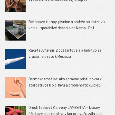
Betónové žumpy, pivnice a nádrže na dažďovú
vodu – spoľahlivé riešenia od Kamal-Bet
Raketa Artemis 2 odštartovala a ľudstvo sa
vracia na cestu k Mesiacu
Dermokozmetika: Ako správne pristupovať k
starostlivosti o citlivú a problematickú pleť?
Orech lieskový Červený LAMBERTA – krásny
úžitkový a dekoratívny ker pre vašu záhradu