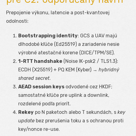
Prepojenie výkonu, latencie a post-kvantovej
odolnosti:
Bootstrapping identity
: GCS a UAV majú
dlhodobé kľúče (Ed25519) a zariadenie nesie
výrobné atestačné korene (DICE/TPM/SE).
1-RTT handshake
(Noise IK-psk2 / TLS1.3):
ECDH (X25519) + PQ KEM (Kyber) →
hybridný
shared secret
.
AEAD session keys
odvodené cez HKDF;
samostatné kľúče pre uplink a downlink,
rozdelené podľa priorít.
Rekey
po N paketoch alebo T sekundách, s
key
update
bez prerušenia toku a s ochranou proti
key/nonce re-use.