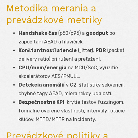
Metodika merania a
prevádzkové metriky
Handshake čas
(p50/p95) a
goodput
po
započítaní AEAD a hlavičiek.
Konštantnosť latencie
(jitter),
PDR
(packet
delivery ratio) pri rušení a preťažení.
CPU/mem/energia
na MCU/SoC, využitie
akcelerátorov AES/PMULL.
Detekcia anomálií
v C2: štatistiky sekvencií,
chybné tagy AEAD, miera rekey udalostí.
Bezpečnostné KPI
: krytie testov fuzzingom,
formálne overené vlastnosti, intervaly rotácie
kľúčov, MTTD/MTTR na incidenty.
Prevádzkové politiky a