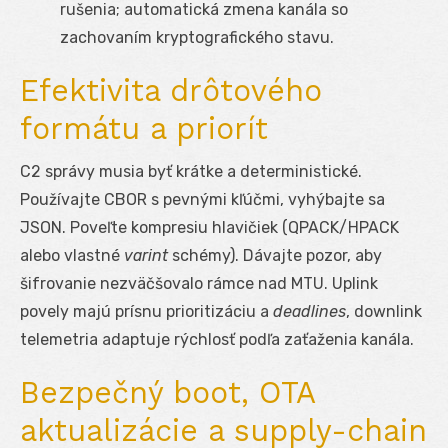
rušenia; automatická zmena kanála so
zachovaním kryptografického stavu.
Efektivita drôtového
formátu a priorít
C2 správy musia byť krátke a deterministické.
Používajte CBOR s pevnými kľúčmi, vyhýbajte sa
JSON. Poveľte kompresiu hlavičiek (QPACK/HPACK
alebo vlastné
varint
schémy). Dávajte pozor, aby
šifrovanie nezväčšovalo rámce nad MTU. Uplink
povely majú prísnu prioritizáciu a
deadlines
, downlink
telemetria adaptuje rýchlosť podľa zaťaženia kanála.
Bezpečný boot, OTA
aktualizácie a supply-chain