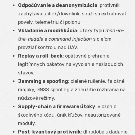
Odpočúvanie a deanonymizácia
: protivník
zachytáva uplink/downlink, snaží sa extrahovať
povely, telemetriu či polohu.
Vkladanie a modifikácia
: útoky typu
man-in-
the-middle
a
command injection
s cieľom
prevziať kontrolu nad UAV.
Replay a roll-back
: opätovné prehranie
legitímnych paketov na vyvolanie nežiaducich
stavov.
Jamming a spoofing
: cielené rušenie, falošné
majáky, GNSS spoofing a zneužitie rozhrania na
núdzové režimy.
Supply-chain a firmware útoky
: vloženie
škodlivého kódu, únik kľúčov, neautorizované
moduly.
Post-kvantový protivník
: dlhodobé ukladanie