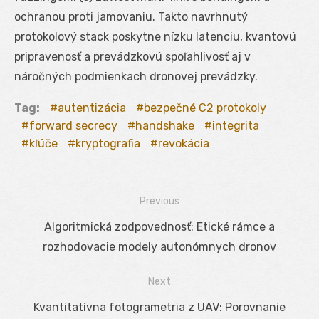
ochranou proti jamovaniu. Takto navrhnutý
protokolový stack poskytne nízku latenciu, kvantovú
pripravenosť a prevádzkovú spoľahlivosť aj v
náročných podmienkach dronovej prevádzky.
Tag:
autentizácia
bezpečné C2 protokoly
forward secrecy
handshake
integrita
kľúče
kryptografia
revokácia
Previous
Navigácia
Previous
Algoritmická zodpovednosť: Etické rámce a
v
post:
rozhodovacie modely autonómnych dronov
článku
Next
Next
Kvantitatívna fotogrametria z UAV: Porovnanie