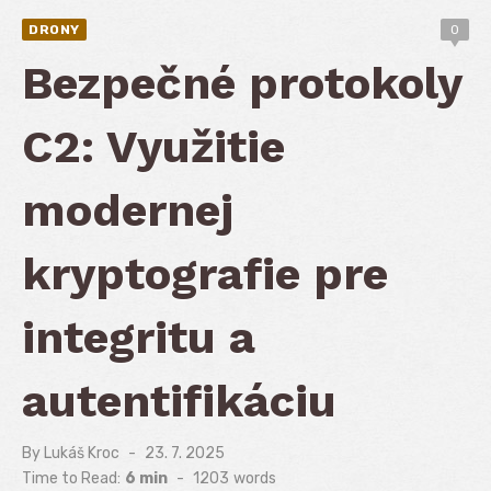
DRONY
0
Bezpečné protokoly
C2: Využitie
modernej
kryptografie pre
integritu a
autentifikáciu
By
Lukáš Kroc
Posted
23. 7. 2025
on
Time to Read:
6 min
-
1203
words