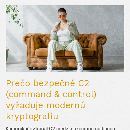
Prečo bezpečné C2
(command & control)
vyžaduje modernú
kryptografiu
Komunikačný kanál C2 medzi pozemnou riadiacou