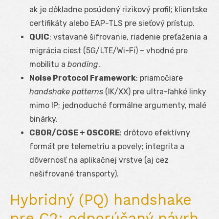
ak je dôkladne posúdený rizikový profil; klientske
certifikáty alebo EAP-TLS pre sieťový prístup.
QUIC
: vstavané šifrovanie, riadenie preťaženia a
migrácia ciest (5G/LTE/Wi-Fi) – vhodné pre
mobilitu a
bonding
.
Noise Protocol Framework
: priamočiare
handshake patterns
(IK/XX) pre ultra-ľahké linky
mimo IP; jednoduché formálne argumenty, malé
binárky.
CBOR/COSE + OSCORE
: drôtovo efektívny
formát pre telemetriu a povely; integrita a
dôvernosť na aplikačnej vrstve (aj cez
nešifrované transporty).
Hybridný (PQ) handshake
pre C2: odporúčaný návrh