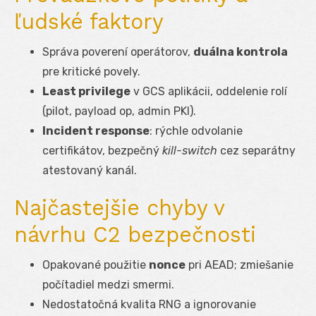
ľudské faktory
Správa poverení operátorov,
duálna kontrola
pre kritické povely.
Least privilege
v GCS aplikácii, oddelenie rolí
(pilot, payload op, admin PKI).
Incident response
: rýchle odvolanie
certifikátov, bezpečný
kill-switch
cez separátny
atestovaný kanál.
Najčastejšie chyby v
návrhu C2 bezpečnosti
Opakované použitie
nonce
pri AEAD; zmiešanie
počítadiel medzi smermi.
Nedostatočná kvalita RNG a ignorovanie