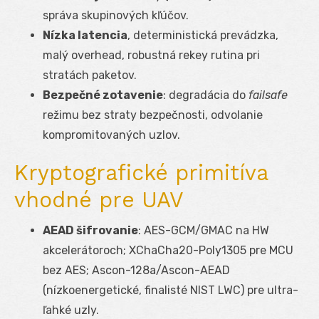
správa skupinových kľúčov.
Nízka latencia
, deterministická prevádzka,
malý overhead, robustná rekey rutina pri
stratách paketov.
Bezpečné zotavenie
: degradácia do
failsafe
režimu bez straty bezpečnosti, odvolanie
kompromitovaných uzlov.
Kryptografické primitíva
vhodné pre UAV
AEAD šifrovanie
: AES-GCM/GMAC na HW
akcelerátoroch; XChaCha20-Poly1305 pre MCU
bez AES; Ascon-128a/Ascon-AEAD
(nízkoenergetické, finalisté NIST LWC) pre ultra-
ľahké uzly.