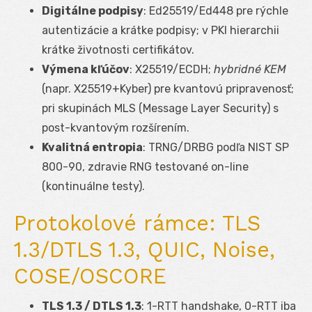
Digitálne podpisy
: Ed25519/Ed448 pre rýchle
autentizácie a krátke podpisy; v PKI hierarchii
krátke životnosti certifikátov.
Výmena kľúčov
: X25519/ECDH;
hybridné KEM
(napr. X25519+Kyber) pre kvantovú pripravenosť;
pri skupinách MLS (Message Layer Security) s
post-kvantovým rozšírením.
Kvalitná entropia
: TRNG/DRBG podľa NIST SP
800-90, zdravie RNG testované on-line
(kontinuálne testy).
Protokolové rámce: TLS
1.3/DTLS 1.3, QUIC, Noise,
COSE/OSCORE
TLS 1.3 / DTLS 1.3
: 1-RTT handshake, 0-RTT iba