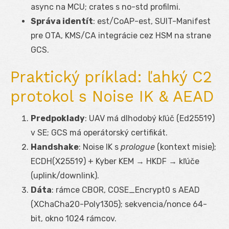
async na MCU; crates s no-std profilmi.
Správa identít
: est/CoAP-est, SUIT-Manifest
pre OTA, KMS/CA integrácie cez HSM na strane
GCS.
Praktický príklad: ľahký C2
protokol s Noise IK & AEAD
Predpoklady
: UAV má dlhodobý kľúč (Ed25519)
v SE; GCS má operátorský certifikát.
Handshake
: Noise IK s
prologue
(kontext misie);
ECDH(X25519) + Kyber KEM → HKDF → kľúče
(uplink/downlink).
Dáta
: rámce CBOR, COSE_Encrypt0 s AEAD
(XChaCha20-Poly1305); sekvencia/nonce 64-
bit, okno 1024 rámcov.