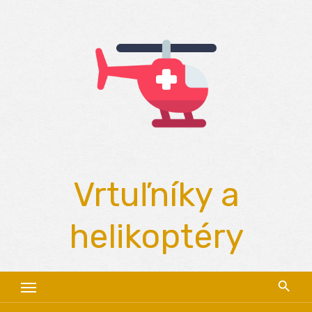
Skip
to
content
Vrtuľníky a
helikoptéry