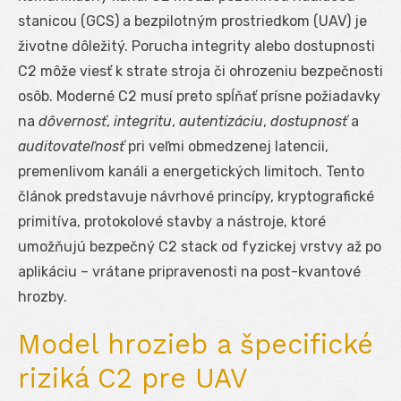
stanicou (GCS) a bezpilotným prostriedkom (UAV) je
životne dôležitý. Porucha integrity alebo dostupnosti
C2 môže viesť k strate stroja či ohrozeniu bezpečnosti
osôb. Moderné C2 musí preto spĺňať prísne požiadavky
na
dôvernosť
,
integritu
,
autentizáciu
,
dostupnosť
a
auditovateľnosť
pri veľmi obmedzenej latencii,
premenlivom kanáli a energetických limitoch. Tento
článok predstavuje návrhové princípy, kryptografické
primitíva, protokolové stavby a nástroje, ktoré
umožňujú bezpečný C2 stack od fyzickej vrstvy až po
aplikáciu – vrátane pripravenosti na post-kvantové
hrozby.
Model hrozieb a špecifické
riziká C2 pre UAV