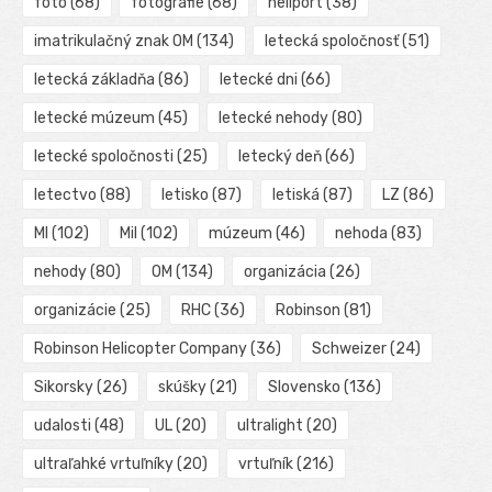
foto
(68)
fotografie
(68)
heliport
(38)
imatrikulačný znak OM
(134)
letecká spoločnosť
(51)
letecká základňa
(86)
letecké dni
(66)
letecké múzeum
(45)
letecké nehody
(80)
letecké spoločnosti
(25)
letecký deň
(66)
letectvo
(88)
letisko
(87)
letiská
(87)
LZ
(86)
MI
(102)
Mil
(102)
múzeum
(46)
nehoda
(83)
nehody
(80)
OM
(134)
organizácia
(26)
organizácie
(25)
RHC
(36)
Robinson
(81)
Robinson Helicopter Company
(36)
Schweizer
(24)
Sikorsky
(26)
skúšky
(21)
Slovensko
(136)
udalosti
(48)
UL
(20)
ultralight
(20)
ultraľahké vrtuľníky
(20)
vrtuľník
(216)