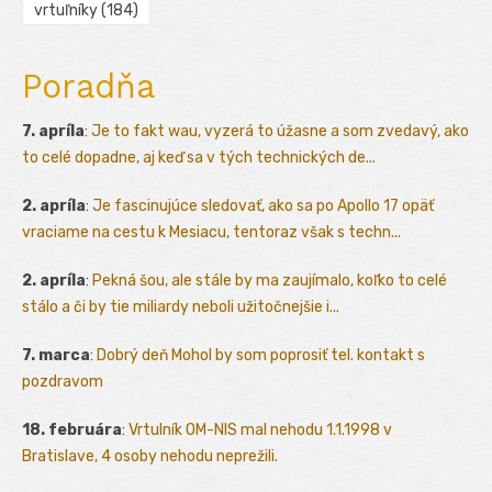
vrtuľníky
(184)
Poradňa
7. apríla
:
Je to fakt wau, vyzerá to úžasne a som zvedavý, ako
to celé dopadne, aj keď sa v tých technických de...
2. apríla
:
Je fascinujúce sledovať, ako sa po Apollo 17 opäť
vraciame na cestu k Mesiacu, tentoraz však s techn...
2. apríla
:
Pekná šou, ale stále by ma zaujímalo, koľko to celé
stálo a či by tie miliardy neboli užitočnejšie i...
7. marca
:
Dobrý deň Mohol by som poprosiť tel. kontakt s
pozdravom
18. februára
:
Vrtulník OM-NIS mal nehodu 1.1.1998 v
Bratislave, 4 osoby nehodu neprežili.