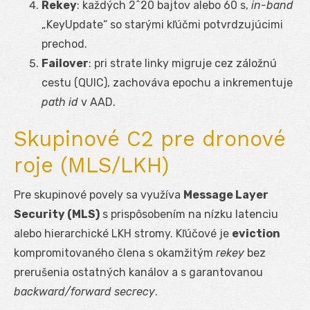
Rekey
: každých 2^20 bajtov alebo 60 s,
in-band
„KeyUpdate“ so starými kľúčmi potvrdzujúcimi
prechod.
Failover
: pri strate linky migruje cez záložnú
cestu (QUIC), zachováva epochu a inkrementuje
path id
v AAD.
Skupinové C2 pre dronové
roje (MLS/LKH)
Pre skupinové povely sa využíva
Message Layer
Security (MLS)
s prispôsobením na nízku latenciu
alebo hierarchické LKH stromy. Kľúčové je
eviction
kompromitovaného člena s okamžitým
rekey
bez
prerušenia ostatných kanálov a s garantovanou
backward/forward secrecy
.