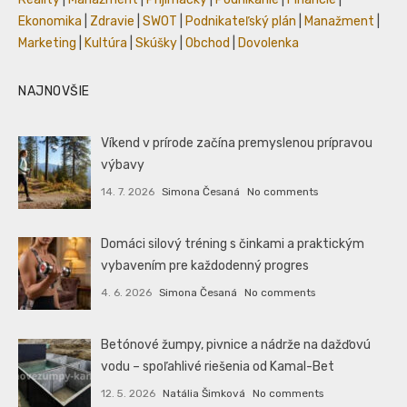
Ekonomika
|
Zdravie
|
SWOT
|
Podnikateľský plán
|
Manažment
|
Marketing
|
Kultúra
|
Skúšky
|
Obchod
|
Dovolenka
NAJNOVŠIE
Víkend v prírode začína premyslenou prípravou
výbavy
14. 7. 2026
Simona Česaná
No comments
Domáci silový tréning s činkami a praktickým
vybavením pre každodenný progres
4. 6. 2026
Simona Česaná
No comments
Betónové žumpy, pivnice a nádrže na dažďovú
vodu – spoľahlivé riešenia od Kamal-Bet
12. 5. 2026
Natália Šimková
No comments