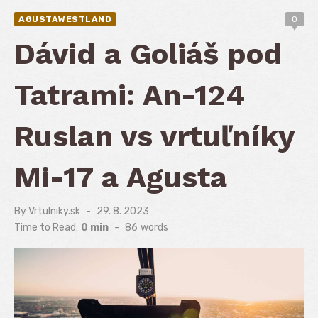
AGUSTAWESTLAND
0
Dávid a Goliáš pod
Tatrami: An-124
Ruslan vs vrtuľníky
Mi-17 a Agusta
By
Vrtulniky.sk
Posted
29. 8. 2023
on
Time to Read:
0 min
-
86
words