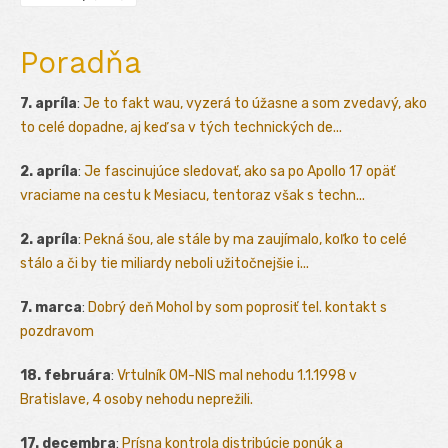
Poradňa
7. apríla
:
Je to fakt wau, vyzerá to úžasne a som zvedavý, ako
to celé dopadne, aj keď sa v tých technických de...
2. apríla
:
Je fascinujúce sledovať, ako sa po Apollo 17 opäť
vraciame na cestu k Mesiacu, tentoraz však s techn...
2. apríla
:
Pekná šou, ale stále by ma zaujímalo, koľko to celé
stálo a či by tie miliardy neboli užitočnejšie i...
7. marca
:
Dobrý deň Mohol by som poprosiť tel. kontakt s
pozdravom
18. februára
:
Vrtulník OM-NIS mal nehodu 1.1.1998 v
Bratislave, 4 osoby nehodu neprežili.
17. decembra
:
Prísna kontrola distribúcie ponúk a