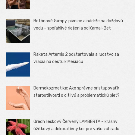
Betónové žumpy, pivnice a nádrže na dažďovú
vodu – spoľahlivé riešenia od Kamal-Bet
Raketa Artemis 2 odštartovala a ľudstvo sa
vracia na cestu k Mesiacu
Dermokozmetika: Ako správne pristupovať k
starostlivosti o citlivú a problematickú pleť?
Orech lieskový Červený LAMBERTA – krásny
úžitkový a dekoratívny ker pre vašu záhradu