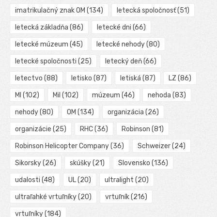
imatrikulačný znak OM
(134)
letecká spoločnosť
(51)
letecká základňa
(86)
letecké dni
(66)
letecké múzeum
(45)
letecké nehody
(80)
letecké spoločnosti
(25)
letecký deň
(66)
letectvo
(88)
letisko
(87)
letiská
(87)
LZ
(86)
MI
(102)
Mil
(102)
múzeum
(46)
nehoda
(83)
nehody
(80)
OM
(134)
organizácia
(26)
organizácie
(25)
RHC
(36)
Robinson
(81)
Robinson Helicopter Company
(36)
Schweizer
(24)
Sikorsky
(26)
skúšky
(21)
Slovensko
(136)
udalosti
(48)
UL
(20)
ultralight
(20)
ultraľahké vrtuľníky
(20)
vrtuľník
(216)
vrtuľníky
(184)