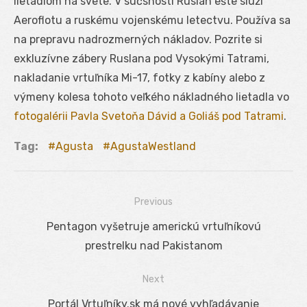
lietadlom na svete. V súčsnosti Ruslan ešte slúži
Aeroflotu a ruskému vojenskému letectvu. Používa sa
na prepravu nadrozmerných nákladov. Pozrite si
exkluzívne zábery Ruslana pod Vysokými Tatrami,
nakladanie vrtuľníka Mi-17, fotky z kabíny alebo z
výmeny kolesa tohoto veľkého nákladného lietadla vo
fotogalérii Pavla Svetoňa Dávid a Goliáš pod Tatrami
.
Tag:
Agusta
AgustaWestland
Previous
Navigácia
Previous
Pentagon vyšetruje americkú vrtuľníkovú
v
post:
prestrelku nad Pakistanom
článku
Next
Next
Portál Vrtuľníky.sk má nové vyhľadávanie