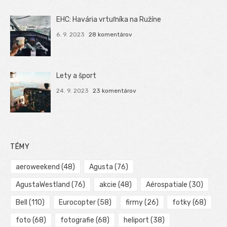
EHC: Havária vrtuľníka na Ružíne
6. 9. 2023
28 komentárov
Lety a šport
24. 9. 2023
23 komentárov
TÉMY
aeroweekend
(48)
Agusta
(76)
AgustaWestland
(76)
akcie
(48)
Aérospatiale
(30)
Bell
(110)
Eurocopter
(58)
firmy
(26)
fotky
(68)
foto
(68)
fotografie
(68)
heliport
(38)