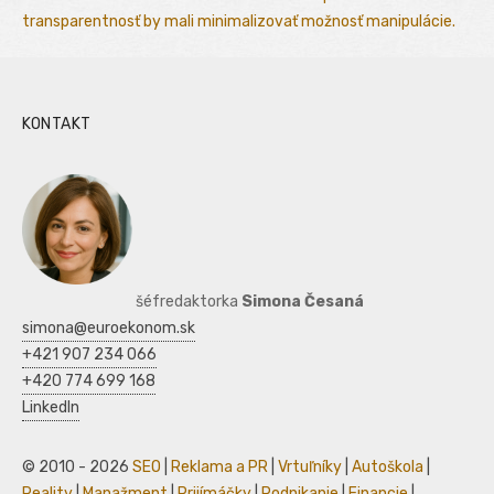
transparentnosť by mali minimalizovať možnosť manipulácie.
KONTAKT
šéfredaktorka
Simona Česaná
simona@euroekonom.sk
+421 907 234 066
+420 774 699 168
LinkedIn
© 2010 - 2026
SEO
|
Reklama a PR
|
Vrtuľníky
|
Autoškola
|
Reality
|
Manažment
|
Prijímáčky
|
Podnikanie
|
Financie
|