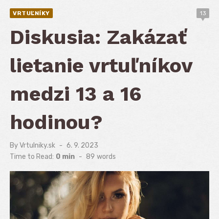
VRTUĽNÍKY
13
Diskusia: Zakázať
lietanie vrtuľníkov
medzi 13 a 16
hodinou?
By
Vrtulniky.sk
Posted
6. 9. 2023
on
Time to Read:
0 min
-
89
words