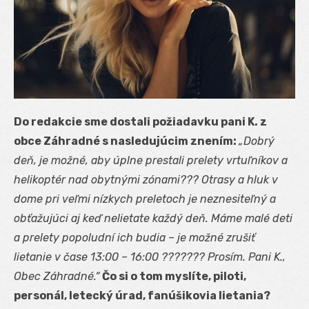
Do redakcie sme dostali požiadavku pani K. z
obce Záhradné s nasledujúcim znením:
„Dobrý
deň, je možné, aby úplne prestali prelety vrtuľníkov a
helikoptér nad obytnými zónami??? Otrasy a hluk v
dome pri veľmi nízkych preletoch je neznesiteľný a
obťažujúci aj keď nelietate každý deň. Máme malé deti
a prelety popoludní ich budia – je možné zrušiť
lietanie v čase 13:00 – 16:00 ??????? Prosím. Pani K.,
Obec Záhradné.“
Čo si o tom myslíte, piloti,
personál, letecký úrad, fanúšikovia lietania?