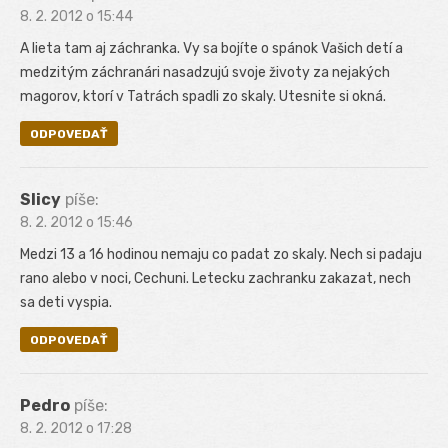
8. 2. 2012 o 15:44
A lieta tam aj záchranka. Vy sa bojíte o spánok Vašich detí a
medzitým záchranári nasadzujú svoje životy za nejakých
magorov, ktorí v Tatrách spadli zo skaly. Utesnite si okná.
ODPOVEDAŤ
Slicy
píše:
8. 2. 2012 o 15:46
Medzi 13 a 16 hodinou nemaju co padat zo skaly. Nech si padaju
rano alebo v noci, Cechuni. Letecku zachranku zakazat, nech
sa deti vyspia.
ODPOVEDAŤ
Pedro
píše:
8. 2. 2012 o 17:28