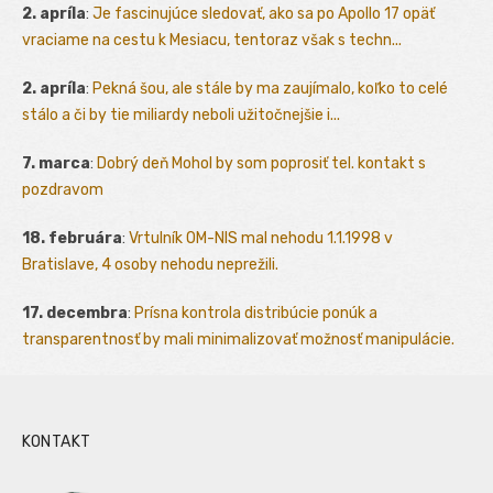
2. apríla
:
Je fascinujúce sledovať, ako sa po Apollo 17 opäť
vraciame na cestu k Mesiacu, tentoraz však s techn...
2. apríla
:
Pekná šou, ale stále by ma zaujímalo, koľko to celé
stálo a či by tie miliardy neboli užitočnejšie i...
7. marca
:
Dobrý deň Mohol by som poprosiť tel. kontakt s
pozdravom
18. februára
:
Vrtulník OM-NIS mal nehodu 1.1.1998 v
Bratislave, 4 osoby nehodu neprežili.
17. decembra
:
Prísna kontrola distribúcie ponúk a
transparentnosť by mali minimalizovať možnosť manipulácie.
KONTAKT