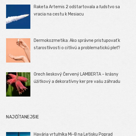
Raketa Artemis 2 odštartovala a ľudstvo sa
vracia na cestu k Mesiacu
Dermokozmetika: Ako správne pristupovať k
starostlivosti o citlivú a problematickú pleť?
Orech lieskový Červený LAMBERTA – krásny
úžitkový a dekoratívny ker pre vašu záhradu
NAJČÍTANEJŠIE
Havária vrtuľníka Mi-8 na Letisku Poprad