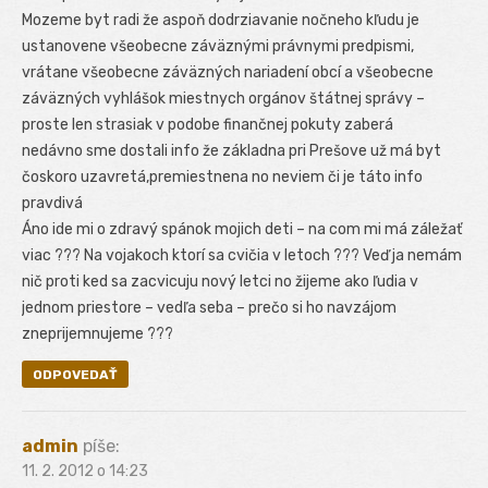
Mozeme byt radi že aspoň dodrziavanie nočneho kľudu je
ustanovene všeobecne záväznými právnymi predpismi,
vrátane všeobecne záväzných nariadení obcí a všeobecne
záväzných vyhlášok miestnych orgánov štátnej správy –
proste len strasiak v podobe finančnej pokuty zaberá
nedávno sme dostali info že základna pri Prešove už má byt
čoskoro uzavretá,premiestnena no neviem či je táto info
pravdivá
Áno ide mi o zdravý spánok mojich deti – na com mi má záležať
viac ??? Na vojakoch ktorí sa cvičia v letoch ??? Veď ja nemám
nič proti ked sa zacvicuju nový letci no žijeme ako ľudia v
jednom priestore – vedľa seba – prečo si ho navzájom
zneprijemnujeme ???
ODPOVEDAŤ
admin
píše:
11. 2. 2012 o 14:23