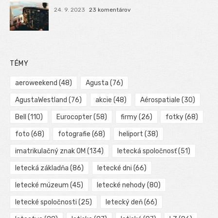
24. 9. 2023
23 komentárov
TÉMY
aeroweekend
(48)
Agusta
(76)
AgustaWestland
(76)
akcie
(48)
Aérospatiale
(30)
Bell
(110)
Eurocopter
(58)
firmy
(26)
fotky
(68)
foto
(68)
fotografie
(68)
heliport
(38)
imatrikulačný znak OM
(134)
letecká spoločnosť
(51)
letecká základňa
(86)
letecké dni
(66)
letecké múzeum
(45)
letecké nehody
(80)
letecké spoločnosti
(25)
letecký deň
(66)