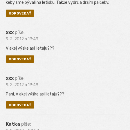
keby sme bývali na letisku. Takže vydrž a držím palčeky.
ODPOVEDAŤ
xxx
píše:
9. 2. 2012 o 19:49
V akej výske asi lietaju???
ODPOVEDAŤ
xxx
píše:
9. 2. 2012 o 19:49
Pani, V akej výške asi lietaju???
ODPOVEDAŤ
Katka
píše: