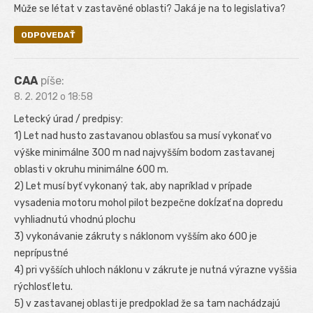
Může se létat v zastavěné oblasti? Jaká je na to legislativa?
ODPOVEDAŤ
CAA
píše:
8. 2. 2012 o 18:58
Letecký úrad / predpisy:
1) Let nad husto zastavanou oblasťou sa musí vykonať vo
výške minimálne 300 m nad najvyšším bodom zastavanej
oblasti v okruhu minimálne 600 m.
2) Let musí byť vykonaný tak, aby napríklad v prípade
vysadenia motoru mohol pilot bezpečne dokĺzať na dopredu
vyhliadnutú vhodnú plochu
3) vykonávanie zákruty s náklonom vyšším ako 600 je
neprípustné
4) pri vyšších uhloch náklonu v zákrute je nutná výrazne vyššia
rýchlosť letu.
5) v zastavanej oblasti je predpoklad že sa tam nachádzajú