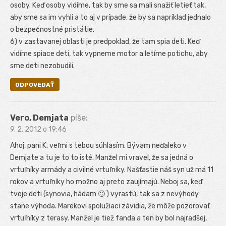
osoby. Keď osoby vidíme, tak by sme sa mali snažiť letieť tak,
aby sme sa im vyhli a to aj v prípade, že by sa napríklad jednalo
o bezpečnostné pristátie.
6) v zastavanej oblasti je predpoklad, že tam spia deti. Keď
vidíme spiace deti, tak vypneme motor a letíme potichu, aby
sme deti nezobudili.
ODPOVEDAŤ
Vero, Demjata
píše:
9. 2. 2012 o 19:46
Ahoj, pani K. veľmi s tebou súhlasím. Bývam neďaleko v
Demjate a tu je to to isté. Manžel mi vravel, že sa jedná o
vrtuľníky armády a civilné vrtuľníky. Našťastie náš syn už má 11
rokov a vrtuľníky ho možno aj preto zaujímajú. Neboj sa, keď
tvoje deti (synovia, hádam 🙂 ) vyrastú, tak sa z nevýhody
stane výhoda. Marekovi spolužiaci závidia, že môže pozorovať
vrtuľníky z terasy. Manžel je tiež fanda a ten by bol najradšej,