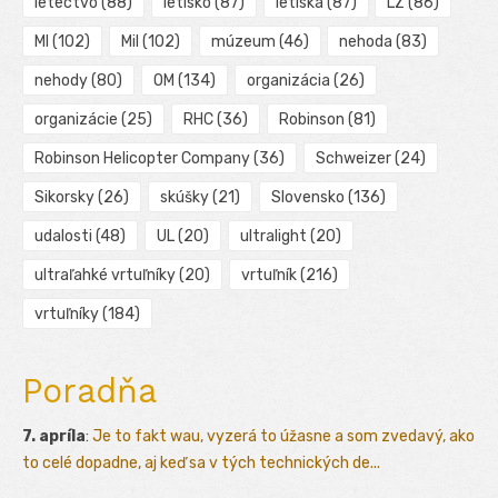
letectvo
(88)
letisko
(87)
letiská
(87)
LZ
(86)
MI
(102)
Mil
(102)
múzeum
(46)
nehoda
(83)
nehody
(80)
OM
(134)
organizácia
(26)
organizácie
(25)
RHC
(36)
Robinson
(81)
Robinson Helicopter Company
(36)
Schweizer
(24)
Sikorsky
(26)
skúšky
(21)
Slovensko
(136)
udalosti
(48)
UL
(20)
ultralight
(20)
ultraľahké vrtuľníky
(20)
vrtuľník
(216)
vrtuľníky
(184)
Poradňa
7. apríla
:
Je to fakt wau, vyzerá to úžasne a som zvedavý, ako
to celé dopadne, aj keď sa v tých technických de...