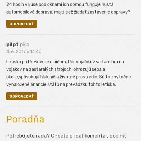
24 hodín v kuse pod oknami ich domou funguje hustá
automobilová doprava, majú tiež žiadať zastavenie dopravy?
ODPOVEDAŤ
pilpt
píše:
4. 6. 2017 o 14:40
Letisko pri Prešove je o ničom. Pár vojačikov sa tam hra na
vojakov na zastaralých strojoch ,ohrozujú seba a
okolie,spôsobujú hluk,ničia životné prostredie. Sú to zbytočne
vynaložené financie štátu na prevádzku tohto letiska.
ODPOVEDAŤ
Poradňa
Potrebujete radu? Chcete pridať komentár, doplniť