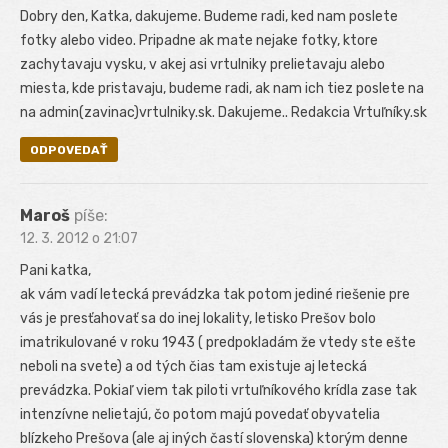
Dobry den, Katka, dakujeme. Budeme radi, ked nam poslete
fotky alebo video. Pripadne ak mate nejake fotky, ktore
zachytavaju vysku, v akej asi vrtulniky prelietavaju alebo
miesta, kde pristavaju, budeme radi, ak nam ich tiez poslete na
na admin(zavinac)vrtulniky.sk. Dakujeme.. Redakcia Vrtuľníky.sk
ODPOVEDAŤ
Maroš
píše:
12. 3. 2012 o 21:07
Pani katka,
ak vám vadí letecká prevádzka tak potom jediné riešenie pre
vás je presťahovať sa do inej lokality, letisko Prešov bolo
imatrikulované v roku 1943 ( predpokladám že vtedy ste ešte
neboli na svete) a od tých čias tam existuje aj letecká
prevádzka. Pokiaľ viem tak piloti vrtuľníkového krídla zase tak
intenzívne nelietajú, čo potom majú povedať obyvatelia
blízkeho Prešova (ale aj iných častí slovenska) ktorým denne