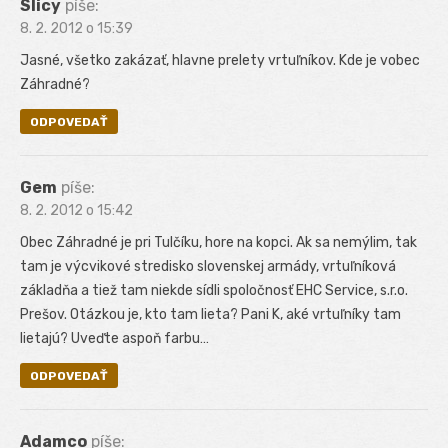
Slicy
píše:
8. 2. 2012 o 15:39
Jasné, všetko zakázať, hlavne prelety vrtuľníkov. Kde je vobec
Záhradné?
ODPOVEDAŤ
Gem
píše:
8. 2. 2012 o 15:42
Obec Záhradné je pri Tulčíku, hore na kopci. Ak sa nemýlim, tak
tam je výcvikové stredisko slovenskej armády, vrtuľníková
základňa a tiež tam niekde sídli spoločnosť EHC Service, s.r.o.
Prešov. Otázkou je, kto tam lieta? Pani K, aké vrtuľníky tam
lietajú? Uveďte aspoň farbu…
ODPOVEDAŤ
Adamco
píše: