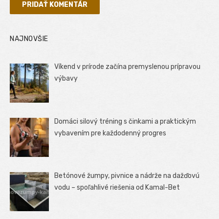
NAJNOVŠIE
Víkend v prírode začína premyslenou prípravou
výbavy
Domáci silový tréning s činkami a praktickým
vybavením pre každodenný progres
Betónové žumpy, pivnice a nádrže na dažďovú
vodu – spoľahlivé riešenia od Kamal-Bet