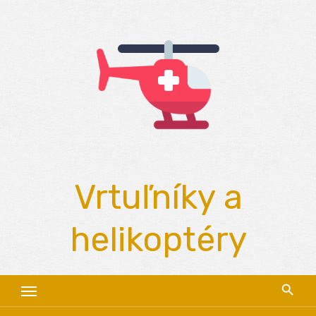
Skip
to
content
Vrtuľníky a
helikoptéry