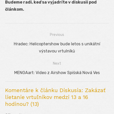
Budeme radi, keď sa vyjadríte v diskusii pod
článkom.
Previous
Navigácia
Previous
Hradec: Helicoptershow bude letos s unikátní
v
post:
výstavou vrtulníků
článku
Next
Next
MENGAart: Video z Airshow Spišská Nová Ves
post:
Komentáre k článku Diskusia: Zakázať
lietanie vrtuľníkov medzi 13 a 16
hodinou? (13)