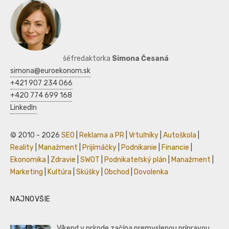
šéfredaktorka
Simona Česaná
simona@euroekonom.sk
+421 907 234 066
+420 774 699 168
LinkedIn
© 2010 - 2026
SEO
|
Reklama a PR
|
Vrtuľníky
|
Autoškola
|
Reality
|
Manažment
|
Prijímáčky
|
Podnikanie
|
Financie
|
Ekonomika
|
Zdravie
|
SWOT
|
Podnikateľský plán
|
Manažment
|
Marketing
|
Kultúra
|
Skúšky
|
Obchod
|
Dovolenka
NAJNOVŠIE
Víkend v prírode začína premyslenou prípravou