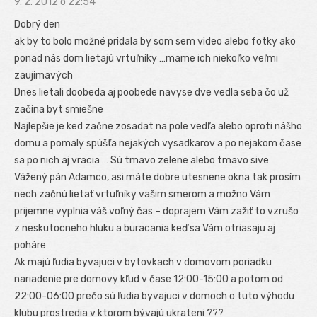
9. 2. 2012 o 22:54
Dobrý den
ak by to bolo možné pridala by som sem video alebo fotky ako
ponad nás dom lietajú vrtuľníky …mame ich niekoľko veľmi
zaujímavých
Dnes lietali doobeda aj poobede navyse dve vedla seba čo už
začína byt smiešne
Najlepšie je ked začne zosadat na pole vedľa alebo oproti nášho
domu a pomaly spúšťa nejakých vysadkarov a po nejakom čase
sa po nich aj vracia … Sú tmavo zelene alebo tmavo sive
Vážený pán Adamco, asi máte dobre utesnene okna tak prosím
nech začnú lietať vrtuľníky vašim smerom a možno Vám
prijemne vyplnia váš voľný čas – doprajem Vám zažiť to vzrušo
z neskutocneho hluku a buracania keď sa Vám otriasaju aj
poháre
Ak majú ľudia byvajuci v bytovkach v domovom poriadku
nariadenie pre domovy kľud v čase 12:00-15:00 a potom od
22:00-06:00 prečo sú ľudia byvajuci v domoch o tuto výhodu
klubu prostredia v ktorom bývajú ukrateni ???