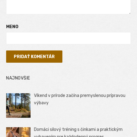
MENO
NAJNOVŠIE
Víkend v prírode začína premyslenou prípravou
výbavy
Domáci silový tréning s činkami a praktickým
vybavením pre každodenný progres