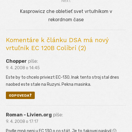
Next
článku
Next
Kasprowicz che obletieť svet vrtuľníkom v
post:
rekordnom čase
Komentáre k článku DSA má nový
vrtuľník EC 120B Colibri (2)
Chopper
píše:
9. 4. 2008 o 14:45
Este by to chcelo priviezt EC-130. Inak tento stroj stal dnes
naobed este stale na Ruzyni. Pekna masinka.
ODPOVEDAŤ
Roman - Livien.org
píše:
9. 4. 2008 o 17:17
Podle mně neni u EC 130 o co stát. Je to takovej paskvil 🙂