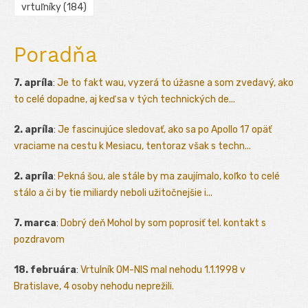
vrtuľníky
(184)
Poradňa
7. apríla
:
Je to fakt wau, vyzerá to úžasne a som zvedavý, ako
to celé dopadne, aj keď sa v tých technických de...
2. apríla
:
Je fascinujúce sledovať, ako sa po Apollo 17 opäť
vraciame na cestu k Mesiacu, tentoraz však s techn...
2. apríla
:
Pekná šou, ale stále by ma zaujímalo, koľko to celé
stálo a či by tie miliardy neboli užitočnejšie i...
7. marca
:
Dobrý deň Mohol by som poprosiť tel. kontakt s
pozdravom
18. februára
:
Vrtulník OM-NIS mal nehodu 1.1.1998 v
Bratislave, 4 osoby nehodu neprežili.