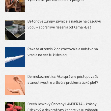
Betónové žumpy, pivnice a nádrže na dažďovú
vodu – spoľahlivé riešenia od Kamal-Bet
Raketa Artemis 2 odštartovala a ľudstvo sa
vracia na cestu k Mesiacu
Dermokozmetika: Ako správne pristupovať k
starostlivosti o citlivú a problematickú pleť?
Orech lieskový Červený LAMBERTA – krásny
úžitkový a dekoratívny ker pre vašu záhradu