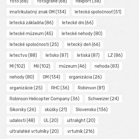
foto
(68)
fotografie
(68)
heliport
(38)
imatrikulačný znak OM
(134)
letecká spoločnosť
(51)
letecká základňa
(86)
letecké dni
(66)
letecké múzeum
(45)
letecké nehody
(80)
letecké spoločnosti
(25)
letecký deň
(66)
letectvo
(88)
letisko
(87)
letiská
(87)
LZ
(86)
MI
(102)
Mil
(102)
múzeum
(46)
nehoda
(83)
nehody
(80)
OM
(134)
organizácia
(26)
organizácie
(25)
RHC
(36)
Robinson
(81)
Robinson Helicopter Company
(36)
Schweizer
(24)
Sikorsky
(26)
skúšky
(21)
Slovensko
(136)
udalosti
(48)
UL
(20)
ultralight
(20)
ultraľahké vrtuľníky
(20)
vrtuľník
(216)