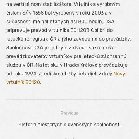
na vertikálnom stabilizátore. Vrtuľník s výrobným
číslom S/N 1358 bol vyrobený v roku 2003 a v
súčasnosti má nalietaných asi 800 hodín. DSA
pripravuje prevod vrtuľníka EC 120B Colibri do
leteckého registra ČR a jeho zavedenie do prevádzky.
Spoločnosť DSA je jedným z dvoch súkromných
prevádzkovateľov vrtuľníkov pre leteckú záchrannú
službu v ČR. Na letisku v Hradci Králové prevádzkuje
od roku 1994 stredisko údržby lietadiel. Zdroj:
Nový
vrtulník EC120
.
Previous
Navigácia
Previous
História niektorých slovenských spoločností
v
post: