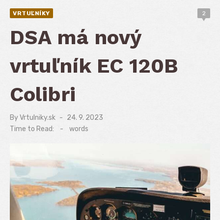
VRTUĽNÍKY
2
DSA má nový
vrtuľník EC 120B
Colibri
By
Vrtulniky.sk
Posted
24. 9. 2023
on
Time to Read:
-
words