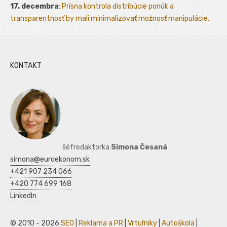
17. decembra
:
Prísna kontrola distribúcie ponúk a
transparentnosť by mali minimalizovať možnosť manipulácie.
KONTAKT
šéfredaktorka
Simona Česaná
simona@euroekonom.sk
+421 907 234 066
+420 774 699 168
LinkedIn
© 2010 - 2026
SEO
|
Reklama a PR
|
Vrtuľníky
|
Autoškola
|