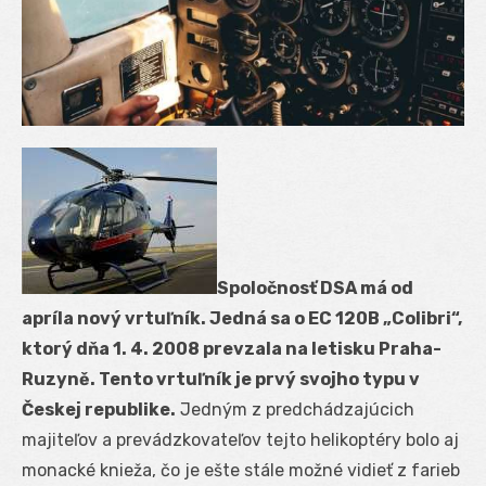
Spoločnosť DSA má od
apríla nový vrtuľník. Jedná sa o EC 120B „Colibri“,
ktorý dňa 1. 4. 2008 prevzala na letisku Praha-
Ruzyně. Tento vrtuľník je prvý svojho typu v
Českej republike.
Jedným z predchádzajúcich
majiteľov a prevádzkovateľov tejto helikoptéry bolo aj
monacké knieža, čo je ešte stále možné vidieť z farieb