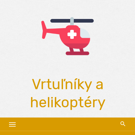
Skip
to
content
Vrtuľníky a
helikoptéry