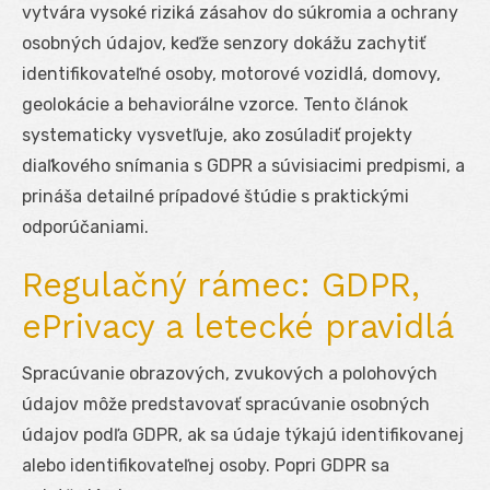
vytvára vysoké riziká zásahov do súkromia a ochrany
osobných údajov, keďže senzory dokážu zachytiť
identifikovateľné osoby, motorové vozidlá, domovy,
geolokácie a behaviorálne vzorce. Tento článok
systematicky vysvetľuje, ako zosúladiť projekty
diaľkového snímania s GDPR a súvisiacimi predpismi, a
prináša detailné prípadové štúdie s praktickými
odporúčaniami.
Regulačný rámec: GDPR,
ePrivacy a letecké pravidlá
Spracúvanie obrazových, zvukových a polohových
údajov môže predstavovať spracúvanie osobných
údajov podľa GDPR, ak sa údaje týkajú identifikovanej
alebo identifikovateľnej osoby. Popri GDPR sa