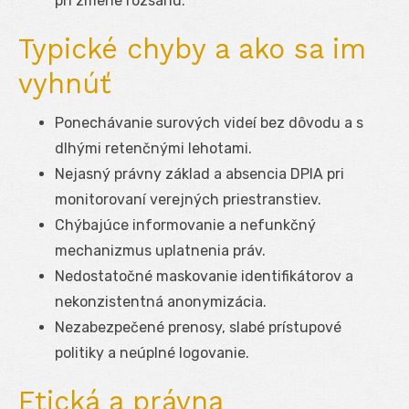
pri zmene rozsahu.
Typické chyby a ako sa im
vyhnúť
Ponechávanie surových videí bez dôvodu a s
dlhými retenčnými lehotami.
Nejasný právny základ a absencia DPIA pri
monitorovaní verejných priestranstiev.
Chýbajúce informovanie a nefunkčný
mechanizmus uplatnenia práv.
Nedostatočné maskovanie identifikátorov a
nekonzistentná anonymizácia.
Nezabezpečené prenosy, slabé prístupové
politiky a neúplné logovanie.
Etická a právna