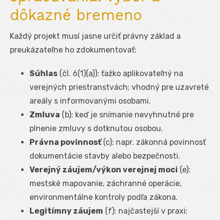
dôkazné bremeno
Každý projekt musí jasne určiť právny základ a
preukázateľne ho zdokumentovať:
Súhlas
(čl. 6(1)(a)): ťažko aplikovateľný na
verejných priestranstvách; vhodný pre uzavreté
areály s informovanými osobami.
Zmluva
(b): keď je snímanie nevyhnutné pre
plnenie zmluvy s dotknutou osobou.
Právna povinnosť
(c): napr. zákonná povinnosť
dokumentácie stavby alebo bezpečnosti.
Verejný záujem/výkon verejnej moci
(e):
mestské mapovanie, záchranné operácie,
environmentálne kontroly podľa zákona.
Legitímny záujem
(f): najčastejší v praxi;