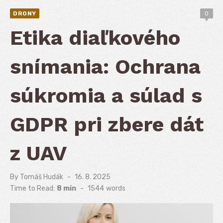
DRONY
0
Etika diaľkového
snímania: Ochrana
súkromia a súlad s
GDPR pri zbere dát
z UAV
By
Tomáš Hudák
Posted
16. 8. 2025
on
Time to Read:
8 min
-
1544
words