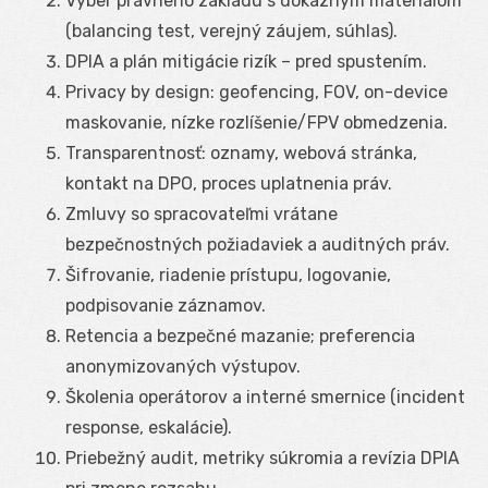
Výber právneho základu s dôkazným materiálom
(balancing test, verejný záujem, súhlas).
DPIA a plán mitigácie rizík – pred spustením.
Privacy by design: geofencing, FOV, on-device
maskovanie, nízke rozlíšenie/FPV obmedzenia.
Transparentnosť: oznamy, webová stránka,
kontakt na DPO, proces uplatnenia práv.
Zmluvy so spracovateľmi vrátane
bezpečnostných požiadaviek a auditných práv.
Šifrovanie, riadenie prístupu, logovanie,
podpisovanie záznamov.
Retencia a bezpečné mazanie; preferencia
anonymizovaných výstupov.
Školenia operátorov a interné smernice (incident
response, eskalácie).
Priebežný audit, metriky súkromia a revízia DPIA