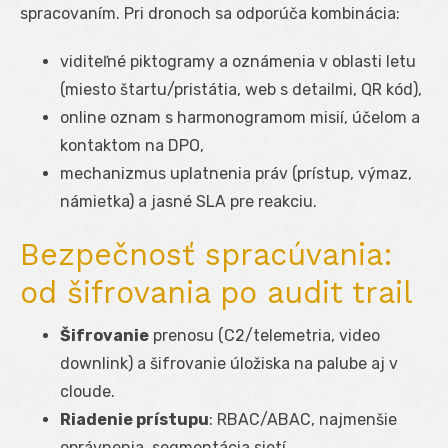
spracovaním. Pri dronoch sa odporúča kombinácia:
viditeľné piktogramy a oznámenia v oblasti letu
(miesto štartu/pristátia, web s detailmi, QR kód),
online oznam s harmonogramom misií, účelom a
kontaktom na DPO,
mechanizmus uplatnenia práv (prístup, výmaz,
námietka) a jasné SLA pre reakciu.
Bezpečnosť spracúvania:
od šifrovania po audit trail
Šifrovanie
prenosu (C2/telemetria, video
downlink) a šifrovanie úložiska na palube aj v
cloude.
Riadenie prístupu
: RBAC/ABAC, najmenšie
oprávnenia, segmentácia sietí.