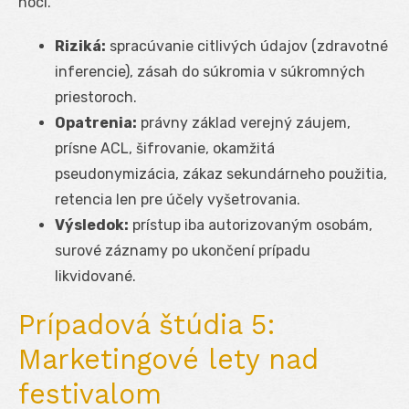
noci.
Riziká:
spracúvanie citlivých údajov (zdravotné
inferencie), zásah do súkromia v súkromných
priestoroch.
Opatrenia:
právny základ verejný záujem,
prísne ACL, šifrovanie, okamžitá
pseudonymizácia, zákaz sekundárneho použitia,
retencia len pre účely vyšetrovania.
Výsledok:
prístup iba autorizovaným osobám,
surové záznamy po ukončení prípadu
likvidované.
Prípadová štúdia 5:
Marketingové lety nad
festivalom