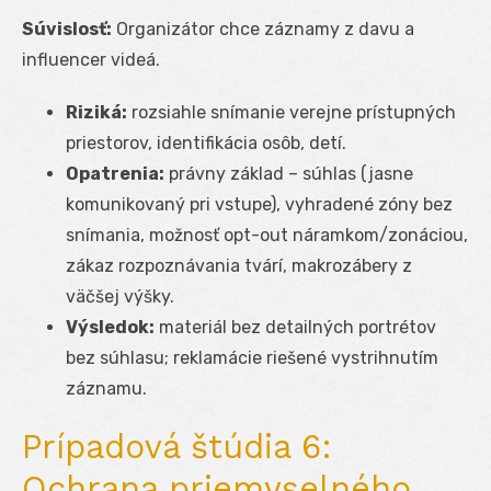
Súvislosť:
Organizátor chce záznamy z davu a
influencer videá.
Riziká:
rozsiahle snímanie verejne prístupných
priestorov, identifikácia osôb, detí.
Opatrenia:
právny základ – súhlas (jasne
komunikovaný pri vstupe), vyhradené zóny bez
snímania, možnosť opt-out náramkom/zonáciou,
zákaz rozpoznávania tvárí, makrozábery z
väčšej výšky.
Výsledok:
materiál bez detailných portrétov
bez súhlasu; reklamácie riešené vystrihnutím
záznamu.
Prípadová štúdia 6:
Ochrana priemyselného