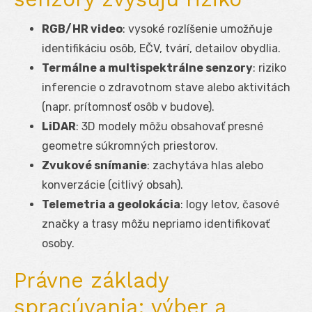
RGB/HR video
: vysoké rozlíšenie umožňuje
identifikáciu osôb, EČV, tvárí, detailov obydlia.
Termálne a multispektrálne senzory
: riziko
inferencie o zdravotnom stave alebo aktivitách
(napr. prítomnosť osôb v budove).
LiDAR
: 3D modely môžu obsahovať presné
geometre súkromných priestorov.
Zvukové snímanie
: zachytáva hlas alebo
konverzácie (citlivý obsah).
Telemetria a geolokácia
: logy letov, časové
značky a trasy môžu nepriamo identifikovať
osoby.
Právne základy
spracúvania: výber a