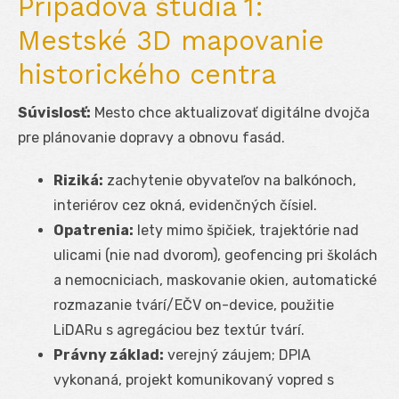
Prípadová štúdia 1:
Mestské 3D mapovanie
historického centra
Súvislosť:
Mesto chce aktualizovať digitálne dvojča
pre plánovanie dopravy a obnovu fasád.
Riziká:
zachytenie obyvateľov na balkónoch,
interiérov cez okná, evidenčných čísiel.
Opatrenia:
lety mimo špičiek, trajektórie nad
ulicami (nie nad dvorom), geofencing pri školách
a nemocniciach, maskovanie okien, automatické
rozmazanie tvárí/EČV on-device, použitie
LiDARu s agregáciou bez textúr tvárí.
Právny základ:
verejný záujem; DPIA
vykonaná, projekt komunikovaný vopred s