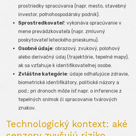
prostriedky spracúvania (napr. mesto, stavebný
investor, poľnohospodársky podnik).
Sprostredkovateľ
: vykonáva spracúvanie v
mene prevádzkovateľa (napr. zmluvný
poskytovateľ leteckého prieskumu).
Osobné údaje
: obrazový, zvukový, polohový
alebo derivačný údaj (trajektórie, tepelné mapy),
ak sa vzťahuje k identifikovateľnej osobe.
Zvláštne kategórie
: údaje odhaľujúce zdravie,
biometrické identifikátory, politické názory a
pod.; pri dronoch môže ísť napr. o inferencie z
tepelných snímok či spracovanie tvárových
znakov.
Technologický kontext: aké
senzory zvyšujú riziko