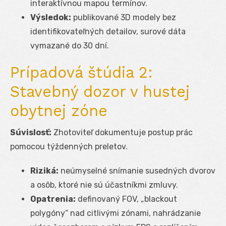
interaktívnou mapou termínov.
Výsledok:
publikované 3D modely bez
identifikovateľných detailov, surové dáta
vymazané do 30 dní.
Prípadová štúdia 2:
Stavebný dozor v hustej
obytnej zóne
Súvislosť:
Zhotoviteľ dokumentuje postup prác
pomocou týždenných preletov.
Riziká:
neúmyselné snímanie susedných dvorov
a osôb, ktoré nie sú účastníkmi zmluvy.
Opatrenia:
definovaný FOV, „blackout
polygóny“ nad citlivými zónami, nahrádzanie