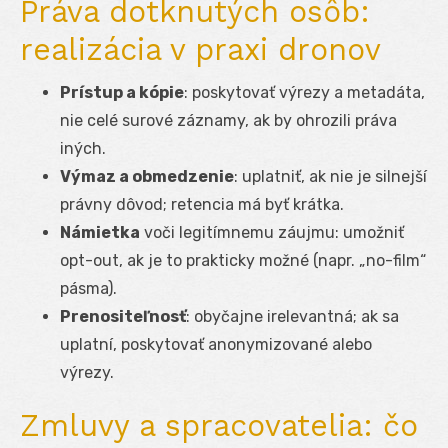
Práva dotknutých osôb:
realizácia v praxi dronov
Prístup a kópie
: poskytovať výrezy a metadáta,
nie celé surové záznamy, ak by ohrozili práva
iných.
Výmaz a obmedzenie
: uplatniť, ak nie je silnejší
právny dôvod; retencia má byť krátka.
Námietka
voči legitímnemu záujmu: umožniť
opt-out, ak je to prakticky možné (napr. „no-film“
pásma).
Prenositeľnosť
: obyčajne irelevantná; ak sa
uplatní, poskytovať anonymizované alebo
výrezy.
Zmluvy a spracovatelia: čo