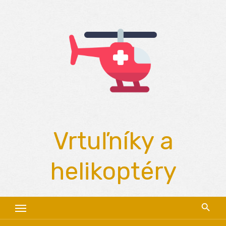
Skip
to
content
Vrtuľníky a
helikoptéry