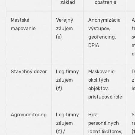
základ
opatrenia
Mestské
Verejný
Anonymizácia
A
mapovanie
záujem
výstupov,
t
(e)
geofencing,
s
DPIA
m
d
Stavebný dozor
Legitímny
Maskovanie
D
záujem
okolitých
z
(f)
objektov,
l
prístupové role
Agromonitoring
Legitímny
Bez
S
záujem
personálnych
r
(f) /
identifikátorov,
(