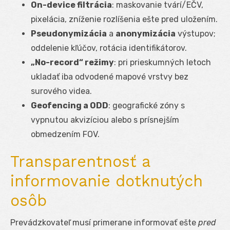
On-device filtrácia
: maskovanie tvárí/EČV,
pixelácia, zníženie rozlíšenia ešte pred uložením.
Pseudonymizácia
a
anonymizácia
výstupov;
oddelenie kľúčov, rotácia identifikátorov.
„No-record“ režimy
: pri prieskumných letoch
ukladať iba odvodené mapové vrstvy bez
surového videa.
Geofencing a ODD
: geografické zóny s
vypnutou akvizíciou alebo s prísnejším
obmedzením FOV.
Transparentnosť a
informovanie dotknutých
osôb
Prevádzkovateľ musí primerane informovať ešte
pred