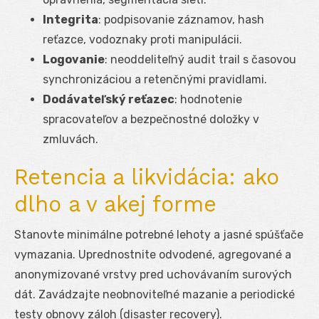
Integrita
: podpisovanie záznamov, hash
reťazce, vodoznaky proti manipulácii.
Logovanie
: neoddeliteľný audit trail s časovou
synchronizáciou a retenčnými pravidlami.
Dodávateľský reťazec
: hodnotenie
spracovateľov a bezpečnostné doložky v
zmluvách.
Retencia a likvidácia: ako
dlho a v akej forme
Stanovte minimálne potrebné lehoty a jasné spúšťače
vymazania. Uprednostnite odvodené, agregované a
anonymizované vrstvy pred uchovávaním surových
dát. Zavádzajte neobnoviteľné mazanie a periodické
testy obnovy záloh (disaster recovery).