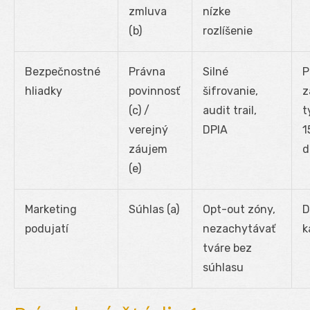
zmluva
nízke
(b)
rozlíšenie
Bezpečnostné
Právna
Silné
P
hliadky
povinnosť
šifrovanie,
z
(c) /
audit trail,
t
verejný
DPIA
1
záujem
d
(e)
Marketing
Súhlas (a)
Opt-out zóny,
D
podujatí
nezachytávať
k
tváre bez
súhlasu