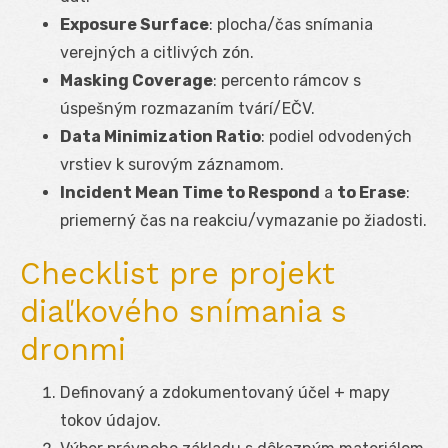
Exposure Surface
: plocha/čas snímania
verejných a citlivých zón.
Masking Coverage
: percento rámcov s
úspešným rozmazaním tvárí/EČV.
Data Minimization Ratio
: podiel odvodených
vrstiev k surovým záznamom.
Incident Mean Time to Respond
a
to Erase
:
priemerný čas na reakciu/vymazanie po žiadosti.
Checklist pre projekt
diaľkového snímania s
dronmi
Definovaný a zdokumentovaný účel + mapy
tokov údajov.