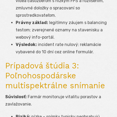
videa časozberom s nízkym FPS a rozlíšením,
zmluvné doložky o spracovaní so
sprostredkovateľom.
Právny základ:
legitímny záujem s balancing
testom; zverejnené oznamy na stavenisku a
webový info-portál.
Výsledok:
incident rate nulový; reklamácie
vybavené do 10 dní cez online formulár.
Prípadová štúdia 3:
Poľnohospodárske
multispektrálne snímanie
Súvislosť:
Farmár monitoruje vitalitu porastov a
zavlažovanie.
Riziká:
nízke – snímky typicky neobsahujú