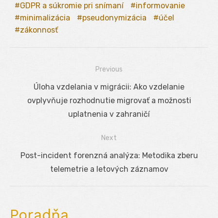
GDPR a súkromie pri snímaní
informovanie
minimalizácia
pseudonymizácia
účel
zákonnosť
Previous
Navigácia
Previous
Úloha vzdelania v migrácii: Ako vzdelanie
v
post:
ovplyvňuje rozhodnutie migrovať a možnosti
článku
uplatnenia v zahraničí
Next
Next
Post-incident forenzná analýza: Metodika zberu
post:
telemetrie a letových záznamov
Poradňa