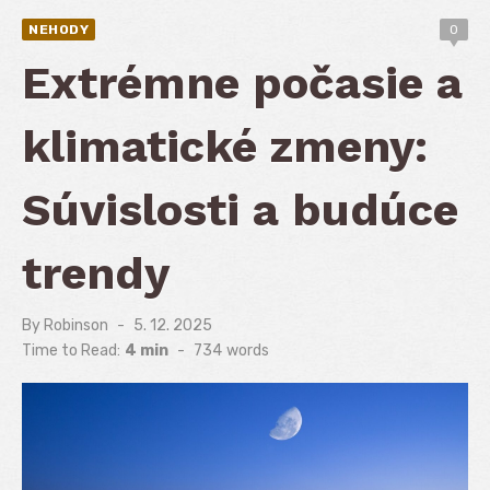
NEHODY
0
Extrémne počasie a
klimatické zmeny:
Súvislosti a budúce
trendy
By
Robinson
Posted
5. 12. 2025
on
Time to Read:
4 min
-
734
words