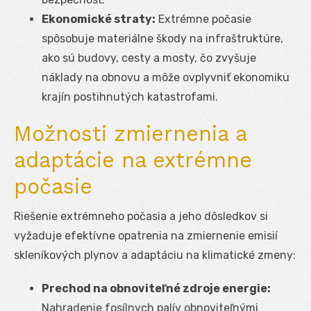
Ekonomické straty:
Extrémne počasie
spôsobuje materiálne škody na infraštruktúre,
ako sú budovy, cesty a mosty, čo zvyšuje
náklady na obnovu a môže ovplyvniť ekonomiku
krajín postihnutých katastrofami.
Možnosti zmiernenia a
adaptácie na extrémne
počasie
Riešenie extrémneho počasia a jeho dôsledkov si
vyžaduje efektívne opatrenia na zmiernenie emisií
skleníkových plynov a adaptáciu na klimatické zmeny:
Prechod na obnoviteľné zdroje energie:
Nahradenie fosílnych palív obnoviteľnými