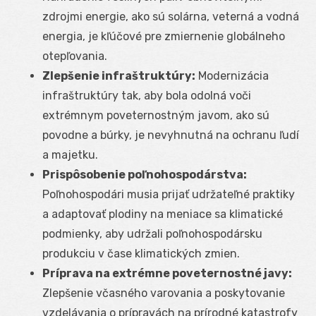
zdrojmi energie, ako sú solárna, veterná a vodná
energia, je kľúčové pre zmiernenie globálneho
otepľovania.
Zlepšenie infraštruktúry:
Modernizácia
infraštruktúry tak, aby bola odolná voči
extrémnym poveternostným javom, ako sú
povodne a búrky, je nevyhnutná na ochranu ľudí
a majetku.
Prispôsobenie poľnohospodárstva:
Poľnohospodári musia prijať udržateľné praktiky
a adaptovať plodiny na meniace sa klimatické
podmienky, aby udržali poľnohospodársku
produkciu v čase klimatických zmien.
Príprava na extrémne poveternostné javy:
Zlepšenie včasného varovania a poskytovanie
vzdelávania o prípravách na prírodné katastrofy