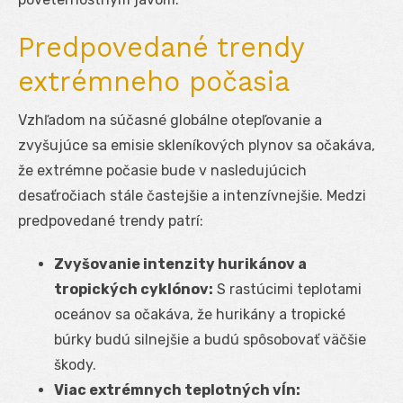
Predpovedané trendy
extrémneho počasia
Vzhľadom na súčasné globálne otepľovanie a
zvyšujúce sa emisie skleníkových plynov sa očakáva,
že extrémne počasie bude v nasledujúcich
desaťročiach stále častejšie a intenzívnejšie. Medzi
predpovedané trendy patrí:
Zvyšovanie intenzity hurikánov a
tropických cyklónov:
S rastúcimi teplotami
oceánov sa očakáva, že hurikány a tropické
búrky budú silnejšie a budú spôsobovať väčšie
škody.
Viac extrémnych teplotných vĺn: