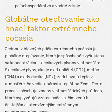
poľnohospodárstvo a vodné zdroje.
Globálne otepľovanie ako
hnací faktor extrémneho
počasia
Jednou z hlavných príčin extrémneho počasia je
globálne otepľovanie, ktoré je spôsobené zvyšujúcou
sa koncentráciou skleníkových plynov v atmosfére.
Skleníkové plyny, ako je oxid uhličitý (CO2), metán
(CH4) a oxidy dusíka (NOx), zadržiavajú teplo v
atmosfére, čo vedie k nárastu teplôt na Zemi. Tento
proces spôsobuje zmeny v atmosférických prúdoch,
ktoré ovplyvňujú vzorce počasia, čím vedú k
častejším a intenzívnejším extrémnym
poveternostným javom.