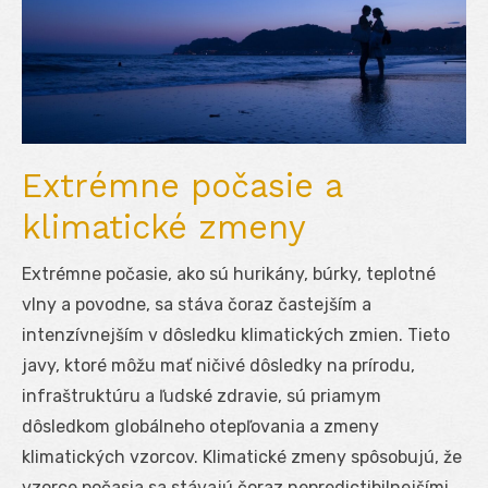
Extrémne počasie a
klimatické zmeny
Extrémne počasie, ako sú hurikány, búrky, teplotné
vlny a povodne, sa stáva čoraz častejším a
intenzívnejším v dôsledku klimatických zmien. Tieto
javy, ktoré môžu mať ničivé dôsledky na prírodu,
infraštruktúru a ľudské zdravie, sú priamym
dôsledkom globálneho otepľovania a zmeny
klimatických vzorcov. Klimatické zmeny spôsobujú, že
vzorce počasia sa stávajú čoraz nepredictibilnejšími,