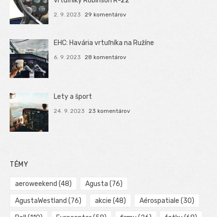
vrtuľníky Robinson R-22
2. 9. 2023
29 komentárov
EHC: Havária vrtuľníka na Ružíne
6. 9. 2023
28 komentárov
Lety a šport
24. 9. 2023
23 komentárov
TÉMY
aeroweekend
(48)
Agusta
(76)
AgustaWestland
(76)
akcie
(48)
Aérospatiale
(30)