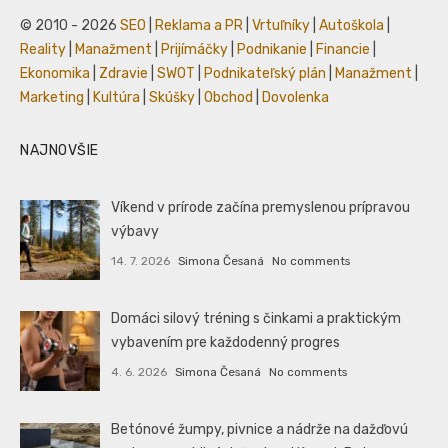
© 2010 - 2026
SEO
|
Reklama a PR
|
Vrtuľníky
|
Autoškola
|
Reality
|
Manažment
|
Prijímáčky
|
Podnikanie
|
Financie
|
Ekonomika
|
Zdravie
|
SWOT
|
Podnikateľský plán
|
Manažment
|
Marketing
|
Kultúra
|
Skúšky
|
Obchod
|
Dovolenka
NAJNOVŠIE
Víkend v prírode začína premyslenou prípravou
výbavy
14. 7. 2026
Simona Česaná
No comments
Domáci silový tréning s činkami a praktickým
vybavením pre každodenný progres
4. 6. 2026
Simona Česaná
No comments
Betónové žumpy, pivnice a nádrže na dažďovú