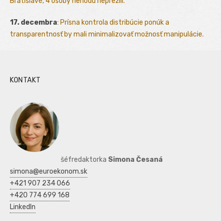
Bratislave, 4 osoby nehodu neprežili.
17. decembra
:
Prísna kontrola distribúcie ponúk a
transparentnosť by mali minimalizovať možnosť manipulácie.
KONTAKT
šéfredaktorka
Simona Česaná
simona@euroekonom.sk
+421 907 234 066
+420 774 699 168
LinkedIn