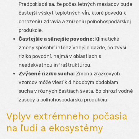
Predpokladá sa, že počas letných mesiacov bude
častejší výskyt teplotných vĺn, ktoré povedú k
ohrozeniu zdravia a zníženiu poľnohospodárskej
produkcie.
Častejšie a silnejšie povodne:
Klimatické
zmeny spôsobiť intenzívnejšie dažde, čo zvýši
riziko povodní, najmä v oblastiach s
neadekvátnou infraštruktúrou.
Zvýšené riziko sucha:
Zmena zrážkových
vzorcov môže viesť k dlhodobým obdobiam
sucha v rôznych častiach sveta, čo ohrozí vodné
zásoby a poľnohospodársku produkciu.
Vplyv extrémneho počasia
na ľudí a ekosystémy