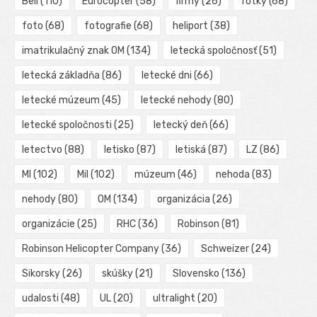
Bell
(110)
Eurocopter
(58)
firmy
(26)
fotky
(68)
foto
(68)
fotografie
(68)
heliport
(38)
imatrikulačný znak OM
(134)
letecká spoločnosť
(51)
letecká základňa
(86)
letecké dni
(66)
letecké múzeum
(45)
letecké nehody
(80)
letecké spoločnosti
(25)
letecký deň
(66)
letectvo
(88)
letisko
(87)
letiská
(87)
LZ
(86)
MI
(102)
Mil
(102)
múzeum
(46)
nehoda
(83)
nehody
(80)
OM
(134)
organizácia
(26)
organizácie
(25)
RHC
(36)
Robinson
(81)
Robinson Helicopter Company
(36)
Schweizer
(24)
Sikorsky
(26)
skúšky
(21)
Slovensko
(136)
udalosti
(48)
UL
(20)
ultralight
(20)