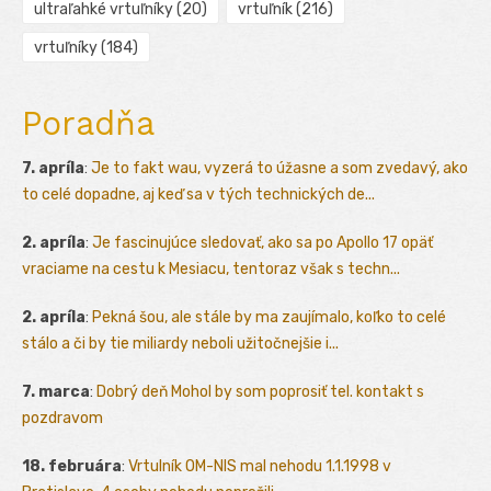
ultraľahké vrtuľníky
(20)
vrtuľník
(216)
vrtuľníky
(184)
Poradňa
7. apríla
:
Je to fakt wau, vyzerá to úžasne a som zvedavý, ako
to celé dopadne, aj keď sa v tých technických de...
2. apríla
:
Je fascinujúce sledovať, ako sa po Apollo 17 opäť
vraciame na cestu k Mesiacu, tentoraz však s techn...
2. apríla
:
Pekná šou, ale stále by ma zaujímalo, koľko to celé
stálo a či by tie miliardy neboli užitočnejšie i...
7. marca
:
Dobrý deň Mohol by som poprosiť tel. kontakt s
pozdravom
18. februára
:
Vrtulník OM-NIS mal nehodu 1.1.1998 v