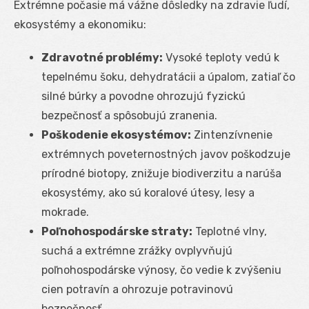
Extrémne počasie má vážne dôsledky na zdravie ľudí,
ekosystémy a ekonomiku:
Zdravotné problémy:
Vysoké teploty vedú k
tepelnému šoku, dehydratácii a úpalom, zatiaľ čo
silné búrky a povodne ohrozujú fyzickú
bezpečnosť a spôsobujú zranenia.
Poškodenie ekosystémov:
Zintenzívnenie
extrémnych poveternostných javov poškodzuje
prírodné biotopy, znižuje biodiverzitu a narúša
ekosystémy, ako sú koralové útesy, lesy a
mokrade.
Poľnohospodárske straty:
Teplotné vlny,
suchá a extrémne zrážky ovplyvňujú
poľnohospodárske výnosy, čo vedie k zvýšeniu
cien potravín a ohrozuje potravinovú
bezpečnosť.