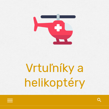
Skip
to
content
Vrtuľníky a
helikoptéry