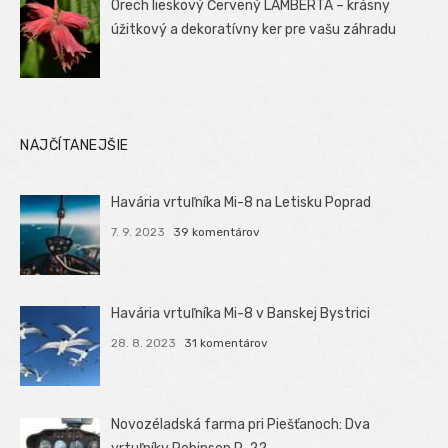
Orech lieskový Červený LAMBERTA – krásny
úžitkový a dekoratívny ker pre vašu záhradu
NAJČÍTANEJŠIE
Havária vrtuľníka Mi-8 na Letisku Poprad
7. 9. 2023
39 komentárov
Havária vrtuľníka Mi-8 v Banskej Bystrici
28. 8. 2023
31 komentárov
Novozéladská farma pri Piešťanoch: Dva