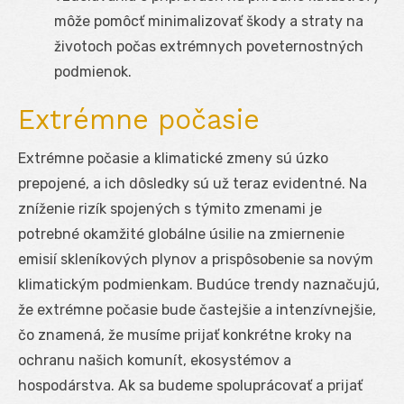
môže pomôcť minimalizovať škody a straty na
životoch počas extrémnych poveternostných
podmienok.
Extrémne počasie
Extrémne počasie a klimatické zmeny sú úzko
prepojené, a ich dôsledky sú už teraz evidentné. Na
zníženie rizík spojených s týmito zmenami je
potrebné okamžité globálne úsilie na zmiernenie
emisií skleníkových plynov a prispôsobenie sa novým
klimatickým podmienkam. Budúce trendy naznačujú,
že extrémne počasie bude častejšie a intenzívnejšie,
čo znamená, že musíme prijať konkrétne kroky na
ochranu našich komunít, ekosystémov a
hospodárstva. Ak sa budeme spoluprácovať a prijať