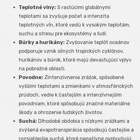
Teplotné vlny:
S rastúcimi globálnymi
teplotami sa zvyšuje počet a intenzita
teplotných vĺn, ktoré vedú k vysokým teplotám,
suchu a stresu pre ekosystémy a ľudí.
Búrky a hurikány:
Zvyšovanie teplôt oceánov
podporuje vznik silných tropických cyklónov,
hurikánov a búrok, ktoré majú devastujúci vplyv
na pobrežné oblasti.
Povodne:
Zintenzívnenie zrážok, spôsobené
vyššími teplotami a zmienkami v atmosférických
prúdoch, vedie k častejším a intenzívnejším
povodniam, ktoré spôsobujú značné materiálne
škody a ohrozenie ľudských životov.
Suchá:
Dlhodobé obdobia s nízkymi zrážkami a
zvýšená evapotranspirácia spôsobujú častejšie a
rozsiahlejšie suchá, ktoré negatívne ovplyvňujú