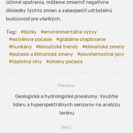
účinné opatrenia, môžeme zmierniť negatívne
dôsledky týchto zmien a zabezpečiť udržateľnú
budúcnosť pre všetkých.
Tag:
búrky
environmentálne výzvy
extrémne počasie
globálne otepľovanie
hurikány
klimatické trendy
klimatické zmeny
počasie a klimatické zmeny
poveternostné javy
teplotné vlny
zmeny počasia
Previous
Navigácia
Previous
Geologické a hydrologické prieskumy: Využitie
v
post:
lidaru a hyperspektrálnych senzorov na analýzu
článku
terénu
Next