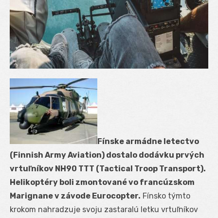
Fínske armádne letectvo
(Finnish Army Aviation) dostalo dodávku prvých
vrtuľníkov NH90 TTT (Tactical Troop Transport).
Helikoptéry boli zmontované vo francúzskom
Marignane v závode Eurocopter.
Fínsko týmto
krokom nahradzuje svoju zastaralú letku vrtuľníkov