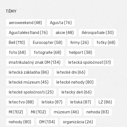
TÉMY
aeroweekend
(48)
Agusta
(76)
AgustaWestland
(76)
akcie
(48)
Aérospatiale
(30)
Bell
(110)
Eurocopter
(58)
firmy
(26)
fotky
(68)
foto
(68)
fotografie
(68)
heliport
(38)
imatrikulačný znak OM
(134)
letecká spoločnosť
(51)
letecká základňa
(86)
letecké dni
(66)
letecké múzeum
(45)
letecké nehody
(80)
letecké spoločnosti
(25)
letecký deň
(66)
letectvo
(88)
letisko
(87)
letiská
(87)
LZ
(86)
MI
(102)
Mil
(102)
múzeum
(46)
nehoda
(83)
nehody
(80)
OM
(134)
organizácia
(26)