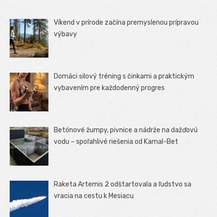
Víkend v prírode začína premyslenou prípravou
výbavy
Domáci silový tréning s činkami a praktickým
vybavením pre každodenný progres
Betónové žumpy, pivnice a nádrže na dažďovú
vodu – spoľahlivé riešenia od Kamal-Bet
Raketa Artemis 2 odštartovala a ľudstvo sa
vracia na cestu k Mesiacu