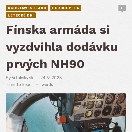
AGUSTAWESTLAND
EUROCOPTER
0
LETECKÉ DNI
Fínska armáda si
vyzdvihla dodávku
prvých NH90
By
Vrtulniky.sk
Posted
24. 9. 2023
on
Time to Read:
-
words