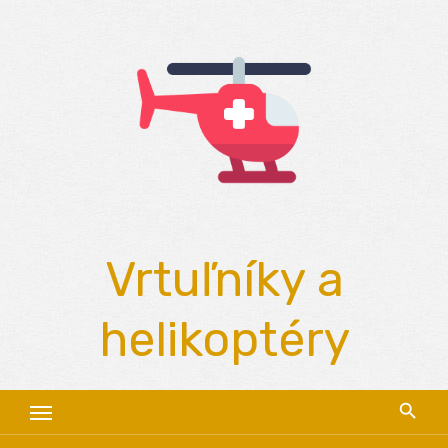
Skip
to
content
Vrtuľníky a
helikoptéry