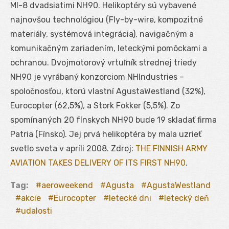
MI-8 dvadsiatimi NH90. Helikoptéry sú vybavené
najnovšou technológiou (Fly-by-wire, kompozitné
materiály, systémová integrácia), navigačným a
komunikačným zariadením, leteckými pomôckami a
ochranou. Dvojmotorový vrtuľník strednej triedy
NH90 je vyrábaný konzorciom NHIndustries –
spoločnosťou, ktorú vlastní AgustaWestland (32%),
Eurocopter (62,5%), a Stork Fokker (5,5%). Zo
spomínaných 20 fínskych NH90 bude 19 skladať firma
Patria (Fínsko). Jej prvá helikoptéra by mala uzrieť
svetlo sveta v apríli 2008. Zdroj:
THE FINNISH ARMY
AVIATION TAKES DELIVERY OF ITS FIRST NH90
.
Tag:
aeroweekend
Agusta
AgustaWestland
akcie
Eurocopter
letecké dni
letecký deň
udalosti