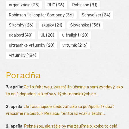
organizácie
(25)
RHC
(36)
Robinson
(81)
Robinson Helicopter Company
(36)
Schweizer
(24)
Sikorsky
(26)
skúšky
(21)
Slovensko
(136)
udalosti
(48)
UL
(20)
ultralight
(20)
ultraľahké vrtuľníky
(20)
vrtuľník
(216)
vrtuľníky
(184)
Poradňa
7. apríla
:
Je to fakt wau, vyzerá to úžasne a som zvedavý, ako
to celé dopadne, aj keď sa v tých technických de...
2. apríla
:
Je fascinujúce sledovať, ako sa po Apollo 17 opäť
vraciame na cestu k Mesiacu, tentoraz však s techn...
2. apríla
:
Pekná šou, ale stále by ma zaujímalo, koľko to celé