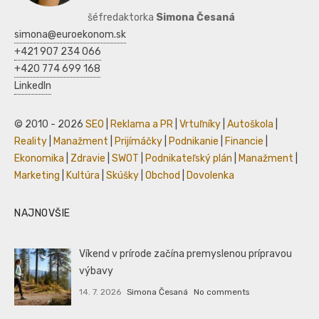
šéfredaktorka
Simona Česaná
simona@euroekonom.sk
+421 907 234 066
+420 774 699 168
LinkedIn
© 2010 - 2026
SEO
|
Reklama a PR
|
Vrtuľníky
|
Autoškola
|
Reality
|
Manažment
|
Prijímáčky
|
Podnikanie
|
Financie
|
Ekonomika
|
Zdravie
|
SWOT
|
Podnikateľský plán
|
Manažment
|
Marketing
|
Kultúra
|
Skúšky
|
Obchod
|
Dovolenka
NAJNOVŠIE
Víkend v prírode začína premyslenou prípravou
výbavy
14. 7. 2026
Simona Česaná
No comments