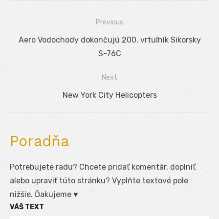
Previous
Navigácia
Previous
Aero Vodochody dokončujú 200. vrtuľník Sikorsky
v
post:
S-76C
článku
Next
Next
New York City Helicopters
post:
Poradňa
Potrebujete radu? Chcete pridať komentár, doplniť
alebo upraviť túto stránku? Vyplňte textové pole
nižšie. Ďakujeme ♥
VÁŠ TEXT