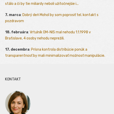
stálo a či by tie miliardy neboli užitočnejšie i...
7. marca
:
Dobrý deň Mohol by som poprosiť tel. kontakt s
pozdravom
18. februára
:
Vrtulník OM-NIS mal nehodu 1.1.1998 v
Bratislave, 4 osoby nehodu neprežili.
17. decembra
:
Prísna kontrola distribúcie ponúk a
transparentnosť by mali minimalizovať možnosť manipulácie.
KONTAKT