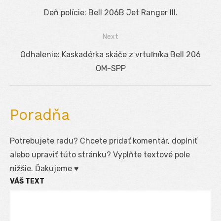
Navigácia
Previous
Deň polície: Bell 206B Jet Ranger III.
v
post:
Next
článku
Next
Odhalenie: Kaskadérka skáče z vrtuľníka Bell 206
post:
OM-SPP
Poradňa
Potrebujete radu? Chcete pridať komentár, doplniť
alebo upraviť túto stránku? Vyplňte textové pole
nižšie. Ďakujeme ♥
VÁŠ TEXT