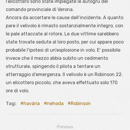
l’elicottero sono state impiegate le autogru del
comando provinciale di Verona.
Ancora da accertare le cause dell’incidente. A quanto
pare il velivolo è rimasto sostanzialmente integro, con
le pale attaccate al rotore. Le due vittime sarebbero
state trovate sedute al loro posto, per cui appare poco
probabile l’ipotesi di un’esplosione in volo. E‘ possibile
invece che il mezzo abbia subito un cedimento
strutturale, spingendo il pilota a tentare un
atterraggio d’emergenza. Il velivolo è un Robinson 22,
un elicottero piccolo, che aveva effettuato solo 170
ore di volo.
Tag:
havária
nehoda
Robinson
Previous