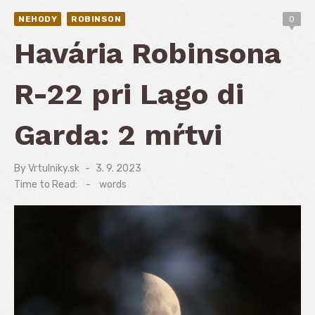
NEHODY
ROBINSON
0
Havária Robinsona
R-22 pri Lago di
Garda: 2 mŕtvi
By
Vrtulniky.sk
Posted
3. 9. 2023
on
Time to Read:
-
words