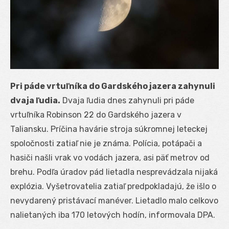
Pri páde vrtuľníka do Gardského jazera zahynuli
dvaja ľudia.
Dvaja ľudia dnes zahynuli pri páde
vrtuľníka Robinson 22 do Gardského jazera v
Taliansku. Príčina havárie stroja súkromnej leteckej
spoločnosti zatiaľ nie je známa. Polícia, potápači a
hasiči našli vrak vo vodách jazera, asi päť metrov od
brehu. Podľa úradov pád lietadla nesprevádzala nijaká
explózia. Vyšetrovatelia zatiaľ predpokladajú, že išlo o
nevydarený pristávací manéver. Lietadlo malo celkovo
nalietaných iba 170 letových hodín, informovala DPA.