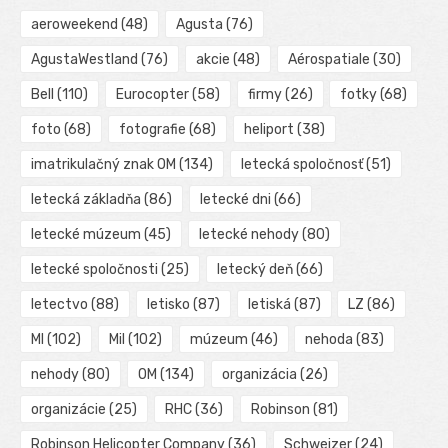
aeroweekend
(48)
Agusta
(76)
AgustaWestland
(76)
akcie
(48)
Aérospatiale
(30)
Bell
(110)
Eurocopter
(58)
firmy
(26)
fotky
(68)
foto
(68)
fotografie
(68)
heliport
(38)
imatrikulačný znak OM
(134)
letecká spoločnosť
(51)
letecká základňa
(86)
letecké dni
(66)
letecké múzeum
(45)
letecké nehody
(80)
letecké spoločnosti
(25)
letecký deň
(66)
letectvo
(88)
letisko
(87)
letiská
(87)
LZ
(86)
MI
(102)
Mil
(102)
múzeum
(46)
nehoda
(83)
nehody
(80)
OM
(134)
organizácia
(26)
organizácie
(25)
RHC
(36)
Robinson
(81)
Robinson Helicopter Company
(36)
Schweizer
(24)