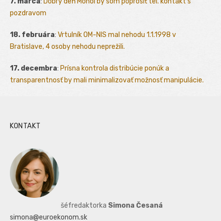
7. marca
:
Dobrý deň Mohol by som poprosiť tel. kontakt s
pozdravom
18. februára
:
Vrtulník OM-NIS mal nehodu 1.1.1998 v
Bratislave, 4 osoby nehodu neprežili.
17. decembra
:
Prísna kontrola distribúcie ponúk a
transparentnosť by mali minimalizovať možnosť manipulácie.
KONTAKT
šéfredaktorka
Simona Česaná
simona@euroekonom.sk