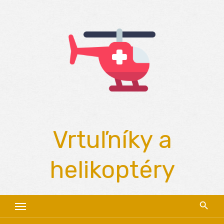
Skip
to
content
Vrtuľníky a
helikoptéry