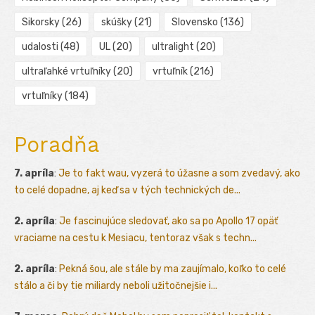
Sikorsky
(26)
skúšky
(21)
Slovensko
(136)
udalosti
(48)
UL
(20)
ultralight
(20)
ultraľahké vrtuľníky
(20)
vrtuľník
(216)
vrtuľníky
(184)
Poradňa
7. apríla
:
Je to fakt wau, vyzerá to úžasne a som zvedavý, ako
to celé dopadne, aj keď sa v tých technických de...
2. apríla
:
Je fascinujúce sledovať, ako sa po Apollo 17 opäť
vraciame na cestu k Mesiacu, tentoraz však s techn...
2. apríla
:
Pekná šou, ale stále by ma zaujímalo, koľko to celé
stálo a či by tie miliardy neboli užitočnejšie i...