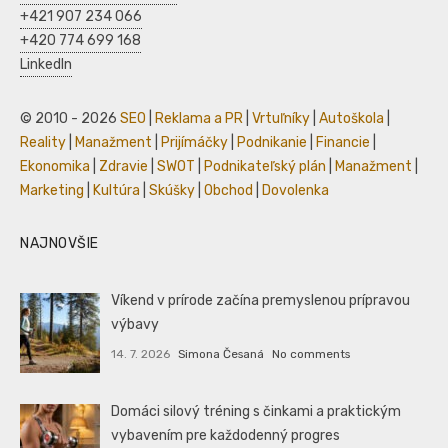
+421 907 234 066
+420 774 699 168
LinkedIn
© 2010 - 2026
SEO
|
Reklama a PR
|
Vrtuľníky
|
Autoškola
|
Reality
|
Manažment
|
Prijímáčky
|
Podnikanie
|
Financie
|
Ekonomika
|
Zdravie
|
SWOT
|
Podnikateľský plán
|
Manažment
|
Marketing
|
Kultúra
|
Skúšky
|
Obchod
|
Dovolenka
NAJNOVŠIE
Víkend v prírode začína premyslenou prípravou
výbavy
14. 7. 2026
Simona Česaná
No comments
Domáci silový tréning s činkami a praktickým
vybavením pre každodenný progres