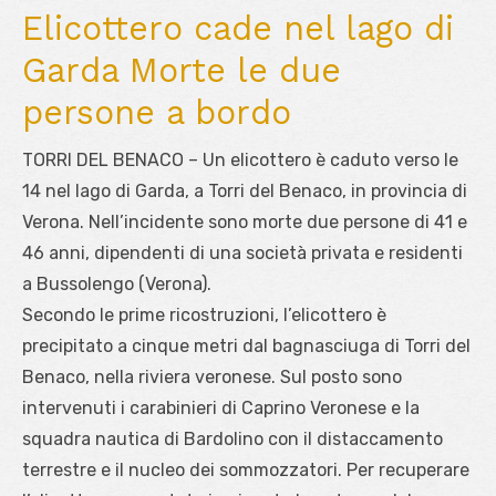
Elicottero cade nel lago di
Garda Morte le due
persone a bordo
TORRI DEL BENACO – Un elicottero è caduto verso le
14 nel lago di Garda, a Torri del Benaco, in provincia di
Verona. Nell’incidente sono morte due persone di 41 e
46 anni, dipendenti di una società privata e residenti
a Bussolengo (Verona).
Secondo le prime ricostruzioni, l’elicottero è
precipitato a cinque metri dal bagnasciuga di Torri del
Benaco, nella riviera veronese. Sul posto sono
intervenuti i carabinieri di Caprino Veronese e la
squadra nautica di Bardolino con il distaccamento
terrestre e il nucleo dei sommozzatori. Per recuperare