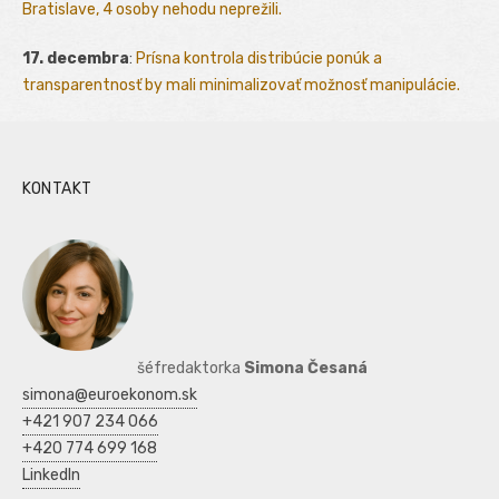
Bratislave, 4 osoby nehodu neprežili.
17. decembra
:
Prísna kontrola distribúcie ponúk a
transparentnosť by mali minimalizovať možnosť manipulácie.
KONTAKT
šéfredaktorka
Simona Česaná
simona@euroekonom.sk
+421 907 234 066
+420 774 699 168
LinkedIn