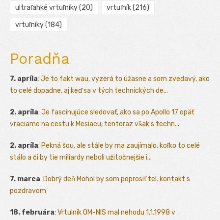
ultraľahké vrtuľníky
(20)
vrtuľník
(216)
vrtuľníky
(184)
Poradňa
7. apríla
:
Je to fakt wau, vyzerá to úžasne a som zvedavý, ako
to celé dopadne, aj keď sa v tých technických de...
2. apríla
:
Je fascinujúce sledovať, ako sa po Apollo 17 opäť
vraciame na cestu k Mesiacu, tentoraz však s techn...
2. apríla
:
Pekná šou, ale stále by ma zaujímalo, koľko to celé
stálo a či by tie miliardy neboli užitočnejšie i...
7. marca
:
Dobrý deň Mohol by som poprosiť tel. kontakt s
pozdravom
18. februára
:
Vrtulník OM-NIS mal nehodu 1.1.1998 v