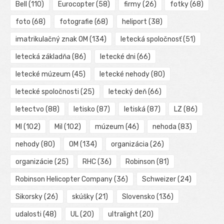
Bell
(110)
Eurocopter
(58)
firmy
(26)
fotky
(68)
foto
(68)
fotografie
(68)
heliport
(38)
imatrikulačný znak OM
(134)
letecká spoločnosť
(51)
letecká základňa
(86)
letecké dni
(66)
letecké múzeum
(45)
letecké nehody
(80)
letecké spoločnosti
(25)
letecký deň
(66)
letectvo
(88)
letisko
(87)
letiská
(87)
LZ
(86)
MI
(102)
Mil
(102)
múzeum
(46)
nehoda
(83)
nehody
(80)
OM
(134)
organizácia
(26)
organizácie
(25)
RHC
(36)
Robinson
(81)
Robinson Helicopter Company
(36)
Schweizer
(24)
Sikorsky
(26)
skúšky
(21)
Slovensko
(136)
udalosti
(48)
UL
(20)
ultralight
(20)