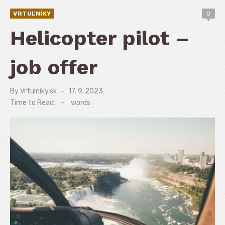
VRTUĽNÍKY
0
Helicopter pilot –
job offer
By
Vrtulniky.sk
Posted
17. 9. 2023
on
Time to Read:
-
words