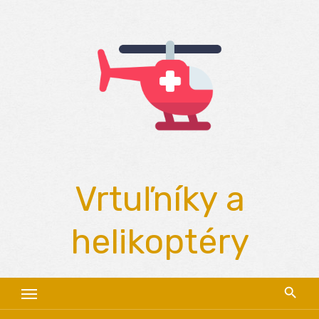
Skip
to
content
Vrtuľníky a
helikoptéry