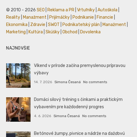
© 2010 - 2026
SEO
|
Reklama a PR
|
Vrtuľníky
|
Autoškola
|
Reality
|
Manažment
|
Prijímáčky
|
Podnikanie
|
Financie
|
Ekonomika
|
Zdravie
|
SWOT
|
Podnikateľský plán
|
Manažment
|
Marketing
|
Kultúra
|
Skúšky
|
Obchod
|
Dovolenka
NAJNOVŠIE
Víkend v prírode začína premyslenou prípravou
výbavy
14. 7. 2026
Simona Česaná
No comments
Domáci silový tréning s činkami a praktickým
vybavením pre každodenný progres
4. 6. 2026
Simona Česaná
No comments
Betónové žumpy, pivnice a nádrže na dažďovú