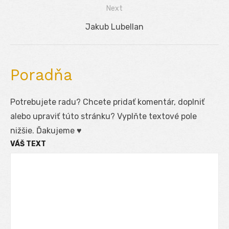
Next
článku
Next
Jakub Lubellan
post:
Poradňa
Potrebujete radu? Chcete pridať komentár, doplniť
alebo upraviť túto stránku? Vyplňte textové pole
nižšie. Ďakujeme ♥
VÁŠ TEXT