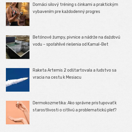
Domáci silový tréning s činkami a praktickým
vybavením pre každodenný progres
Betónové žumpy, pivnice a nádrže na dažďovú
vodu – spoľahlivé riešenia od Kamal-Bet
Raketa Artemis 2 odštartovala a ľudstvo sa
vracia na cestu k Mesiacu
Dermokozmetika: Ako správne pristupovať k
starostlivosti o citlivú a problematickú pleť?