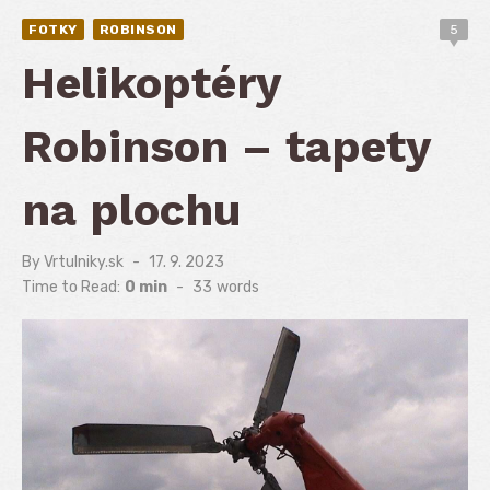
FOTKY
ROBINSON
5
Helikoptéry
Robinson – tapety
na plochu
By
Vrtulniky.sk
Posted
17. 9. 2023
on
Time to Read:
0 min
-
33
words