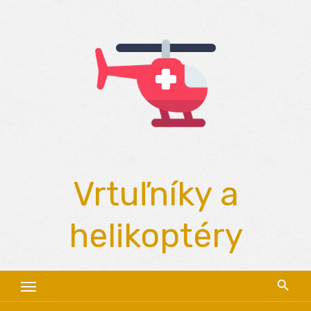
Skip
to
content
Vrtuľníky a
helikoptéry