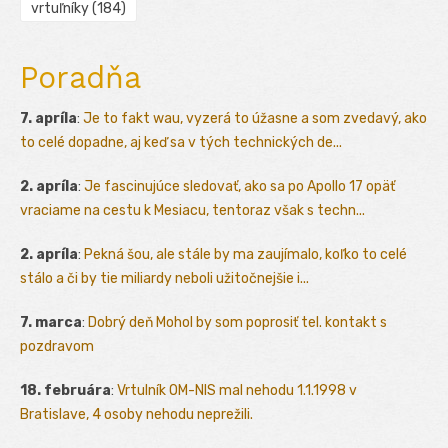
vrtuľníky
(184)
Poradňa
7. apríla
:
Je to fakt wau, vyzerá to úžasne a som zvedavý, ako
to celé dopadne, aj keď sa v tých technických de...
2. apríla
:
Je fascinujúce sledovať, ako sa po Apollo 17 opäť
vraciame na cestu k Mesiacu, tentoraz však s techn...
2. apríla
:
Pekná šou, ale stále by ma zaujímalo, koľko to celé
stálo a či by tie miliardy neboli užitočnejšie i...
7. marca
:
Dobrý deň Mohol by som poprosiť tel. kontakt s
pozdravom
18. februára
:
Vrtulník OM-NIS mal nehodu 1.1.1998 v
Bratislave, 4 osoby nehodu neprežili.