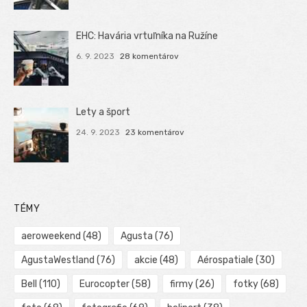
EHC: Havária vrtuľníka na Ružíne
6. 9. 2023
28 komentárov
Lety a šport
24. 9. 2023
23 komentárov
TÉMY
aeroweekend
(48)
Agusta
(76)
AgustaWestland
(76)
akcie
(48)
Aérospatiale
(30)
Bell
(110)
Eurocopter
(58)
firmy
(26)
fotky
(68)