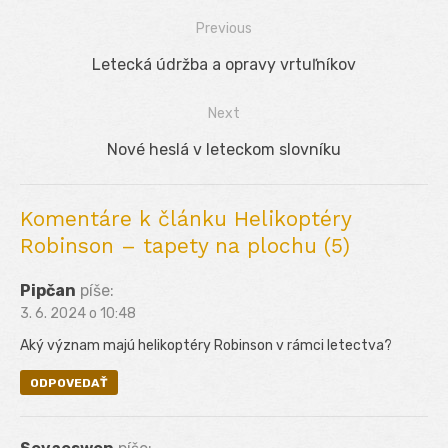
Previous
Navigácia
Previous
Letecká údržba a opravy vrtuľníkov
v
post:
Next
článku
Next
Nové heslá v leteckom slovníku
post:
Komentáre k článku Helikoptéry
Robinson – tapety na plochu (5)
Pipčan
píše:
3. 6. 2024 o 10:48
Aký význam majú helikoptéry Robinson v rámci letectva?
ODPOVEDAŤ