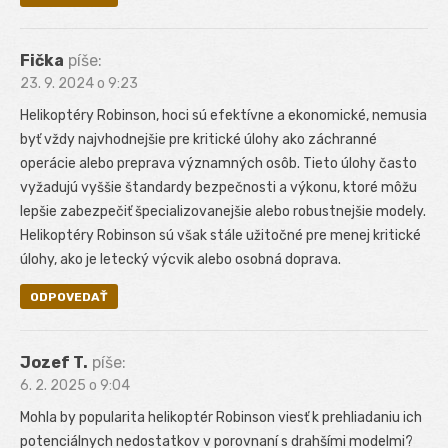
Fička
píše:
23. 9. 2024 o 9:23
Helikoptéry Robinson, hoci sú efektívne a ekonomické, nemusia
byť vždy najvhodnejšie pre kritické úlohy ako záchranné
operácie alebo preprava významných osôb. Tieto úlohy často
vyžadujú vyššie štandardy bezpečnosti a výkonu, ktoré môžu
lepšie zabezpečiť špecializovanejšie alebo robustnejšie modely.
Helikoptéry Robinson sú však stále užitočné pre menej kritické
úlohy, ako je letecký výcvik alebo osobná doprava.
ODPOVEDAŤ
Jozef T.
píše:
6. 2. 2025 o 9:04
Mohla by popularita helikoptér Robinson viesť k prehliadaniu ich
potenciálnych nedostatkov v porovnaní s drahšími modelmi?