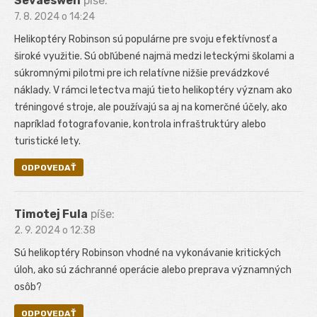
Sevaeswen
píše:
7. 8. 2024 o 14:24
Helikoptéry Robinson sú populárne pre svoju efektívnosť a
široké využitie. Sú obľúbené najmä medzi leteckými školami a
súkromnými pilotmi pre ich relatívne nižšie prevádzkové
náklady. V rámci letectva majú tieto helikoptéry význam ako
tréningové stroje, ale používajú sa aj na komerčné účely, ako
napríklad fotografovanie, kontrola infraštruktúry alebo
turistické lety.
ODPOVEDAŤ
Timotej Fula
píše:
2. 9. 2024 o 12:38
Sú helikoptéry Robinson vhodné na vykonávanie kritických
úloh, ako sú záchranné operácie alebo preprava významných
osôb?
ODPOVEDAŤ