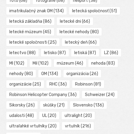
foto
(68)
fotografie
(68)
heliport
(38)
imatrikulačný znak OM
(134)
letecká spoločnosť
(51)
letecká základňa
(86)
letecké dni
(66)
letecké múzeum
(45)
letecké nehody
(80)
letecké spoločnosti
(25)
letecký deň
(66)
letectvo
(88)
letisko
(87)
letiská
(87)
LZ
(86)
MI
(102)
Mil
(102)
múzeum
(46)
nehoda
(83)
nehody
(80)
OM
(134)
organizácia
(26)
organizácie
(25)
RHC
(36)
Robinson
(81)
Robinson Helicopter Company
(36)
Schweizer
(24)
Sikorsky
(26)
skúšky
(21)
Slovensko
(136)
udalosti
(48)
UL
(20)
ultralight
(20)
ultraľahké vrtuľníky
(20)
vrtuľník
(216)