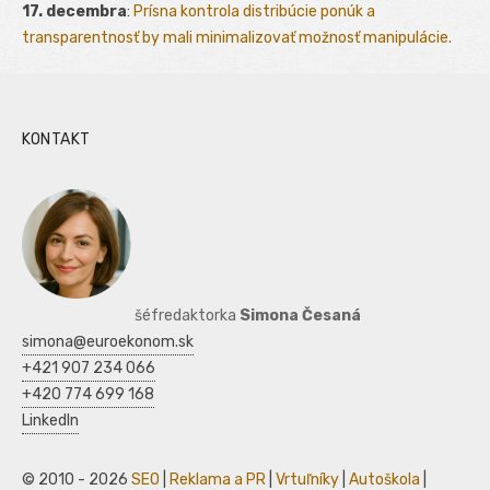
17. decembra
:
Prísna kontrola distribúcie ponúk a
transparentnosť by mali minimalizovať možnosť manipulácie.
KONTAKT
šéfredaktorka
Simona Česaná
simona@euroekonom.sk
+421 907 234 066
+420 774 699 168
LinkedIn
© 2010 - 2026
SEO
|
Reklama a PR
|
Vrtuľníky
|
Autoškola
|