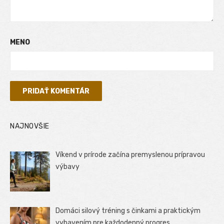
MENO
NAJNOVŠIE
Víkend v prírode začína premyslenou prípravou
výbavy
Domáci silový tréning s činkami a praktickým
vybavením pre každodenný progres