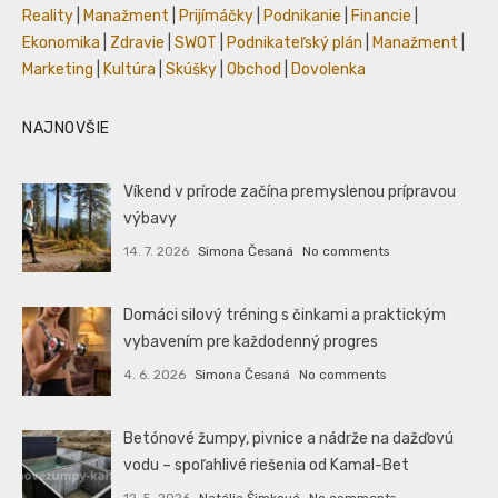
Reality
|
Manažment
|
Prijímáčky
|
Podnikanie
|
Financie
|
Ekonomika
|
Zdravie
|
SWOT
|
Podnikateľský plán
|
Manažment
|
Marketing
|
Kultúra
|
Skúšky
|
Obchod
|
Dovolenka
NAJNOVŠIE
Víkend v prírode začína premyslenou prípravou
výbavy
14. 7. 2026
Simona Česaná
No comments
Domáci silový tréning s činkami a praktickým
vybavením pre každodenný progres
4. 6. 2026
Simona Česaná
No comments
Betónové žumpy, pivnice a nádrže na dažďovú
vodu – spoľahlivé riešenia od Kamal-Bet
12. 5. 2026
Natália Šimková
No comments