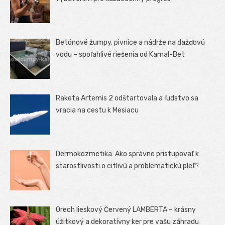
Betónové žumpy, pivnice a nádrže na dažďovú
vodu – spoľahlivé riešenia od Kamal-Bet
Raketa Artemis 2 odštartovala a ľudstvo sa
vracia na cestu k Mesiacu
Dermokozmetika: Ako správne pristupovať k
starostlivosti o citlivú a problematickú pleť?
Orech lieskový Červený LAMBERTA – krásny
úžitkový a dekoratívny ker pre vašu záhradu