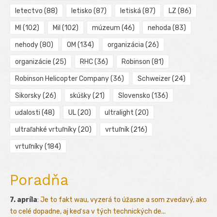
letectvo
(88)
letisko
(87)
letiská
(87)
LZ
(86)
MI
(102)
Mil
(102)
múzeum
(46)
nehoda
(83)
nehody
(80)
OM
(134)
organizácia
(26)
organizácie
(25)
RHC
(36)
Robinson
(81)
Robinson Helicopter Company
(36)
Schweizer
(24)
Sikorsky
(26)
skúšky
(21)
Slovensko
(136)
udalosti
(48)
UL
(20)
ultralight
(20)
ultraľahké vrtuľníky
(20)
vrtuľník
(216)
vrtuľníky
(184)
Poradňa
7. apríla
:
Je to fakt wau, vyzerá to úžasne a som zvedavý, ako
to celé dopadne, aj keď sa v tých technických de...