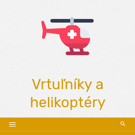
Skip
to
content
Vrtuľníky a
helikoptéry