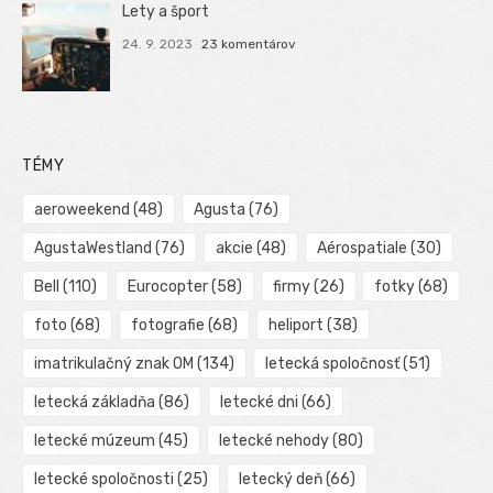
Lety a šport
24. 9. 2023
23 komentárov
TÉMY
aeroweekend
(48)
Agusta
(76)
AgustaWestland
(76)
akcie
(48)
Aérospatiale
(30)
Bell
(110)
Eurocopter
(58)
firmy
(26)
fotky
(68)
foto
(68)
fotografie
(68)
heliport
(38)
imatrikulačný znak OM
(134)
letecká spoločnosť
(51)
letecká základňa
(86)
letecké dni
(66)
letecké múzeum
(45)
letecké nehody
(80)
letecké spoločnosti
(25)
letecký deň
(66)