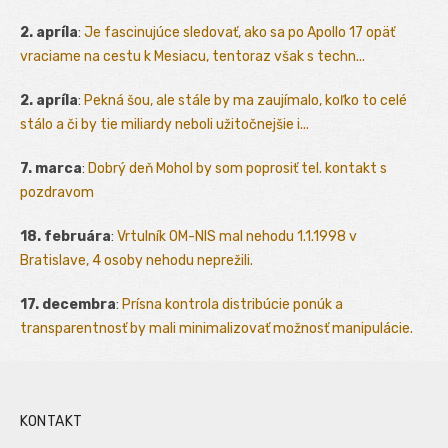
2. apríla
:
Je fascinujúce sledovať, ako sa po Apollo 17 opäť
vraciame na cestu k Mesiacu, tentoraz však s techn...
2. apríla
:
Pekná šou, ale stále by ma zaujímalo, koľko to celé
stálo a či by tie miliardy neboli užitočnejšie i...
7. marca
:
Dobrý deň Mohol by som poprosiť tel. kontakt s
pozdravom
18. februára
:
Vrtulník OM-NIS mal nehodu 1.1.1998 v
Bratislave, 4 osoby nehodu neprežili.
17. decembra
:
Prísna kontrola distribúcie ponúk a
transparentnosť by mali minimalizovať možnosť manipulácie.
KONTAKT