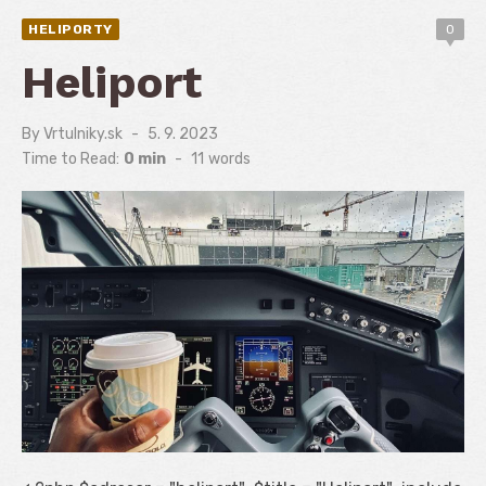
HELIPORTY
0
Heliport
By
Vrtulniky.sk
Posted
5. 9. 2023
on
Time to Read:
0 min
-
11
words