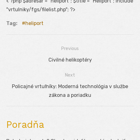
< ?php $adresar = "heliport"; $title = "Heliport"; include
"vrtulniky/fgs/filelist.php"; ?>
Tag:
heliport
Previous
Navigácia
Previous
Civilné helikoptéry
v
post:
Next
článku
Next
Policajné vrtuľníky: Moderná technológia v službe
post:
zákona a poriadku
Poradňa