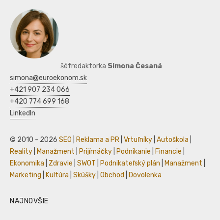
šéfredaktorka
Simona Česaná
simona@euroekonom.sk
+421 907 234 066
+420 774 699 168
LinkedIn
© 2010 - 2026
SEO
|
Reklama a PR
|
Vrtuľníky
|
Autoškola
|
Reality
|
Manažment
|
Prijímáčky
|
Podnikanie
|
Financie
|
Ekonomika
|
Zdravie
|
SWOT
|
Podnikateľský plán
|
Manažment
|
Marketing
|
Kultúra
|
Skúšky
|
Obchod
|
Dovolenka
NAJNOVŠIE