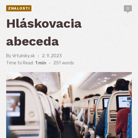
ZNALOSTI
0
Hláskovacia
abeceda
By
Vrtulniky.sk
Posted
2. 9. 2023
on
Time to Read:
1 min
-
251
words