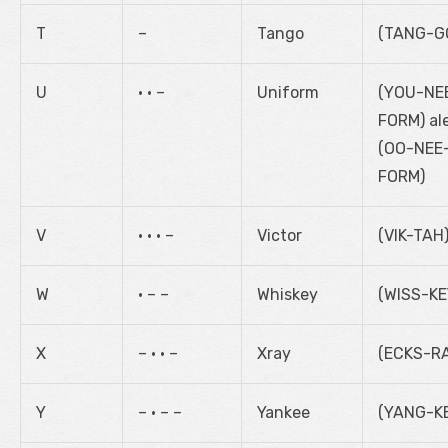
T
–
Tango
(TANG-G
U
• • –
Uniform
(YOU-NE
FORM) al
(OO-NEE
FORM)
V
• • • –
Victor
(VIK-TAH
W
• – –
Whiskey
(WISS-KE
X
– • • –
Xray
(ECKS-R
Y
– • – –
Yankee
(YANG-K