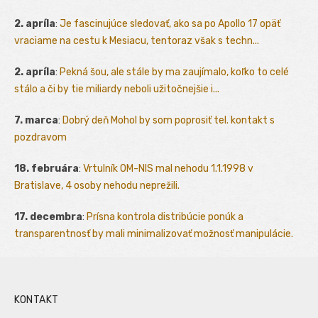
2. apríla
:
Je fascinujúce sledovať, ako sa po Apollo 17 opäť
vraciame na cestu k Mesiacu, tentoraz však s techn...
2. apríla
:
Pekná šou, ale stále by ma zaujímalo, koľko to celé
stálo a či by tie miliardy neboli užitočnejšie i...
7. marca
:
Dobrý deň Mohol by som poprosiť tel. kontakt s
pozdravom
18. februára
:
Vrtulník OM-NIS mal nehodu 1.1.1998 v
Bratislave, 4 osoby nehodu neprežili.
17. decembra
:
Prísna kontrola distribúcie ponúk a
transparentnosť by mali minimalizovať možnosť manipulácie.
KONTAKT