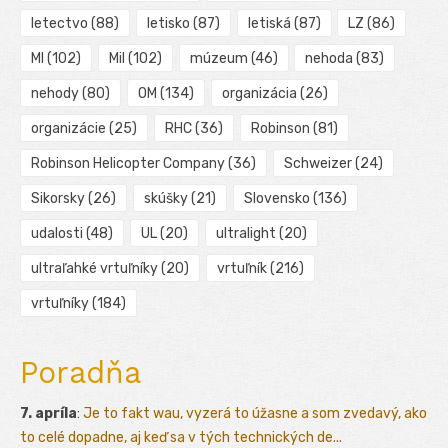
letectvo
(88)
letisko
(87)
letiská
(87)
LZ
(86)
MI
(102)
Mil
(102)
múzeum
(46)
nehoda
(83)
nehody
(80)
OM
(134)
organizácia
(26)
organizácie
(25)
RHC
(36)
Robinson
(81)
Robinson Helicopter Company
(36)
Schweizer
(24)
Sikorsky
(26)
skúšky
(21)
Slovensko
(136)
udalosti
(48)
UL
(20)
ultralight
(20)
ultraľahké vrtuľníky
(20)
vrtuľník
(216)
vrtuľníky
(184)
Poradňa
7. apríla
:
Je to fakt wau, vyzerá to úžasne a som zvedavý, ako
to celé dopadne, aj keď sa v tých technických de...