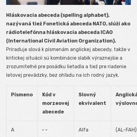
Hláskovacia abeceda (spelling alphabet),
nazývaná tiež Fonetická abeceda NATO, slúži ako
rádiotelefónna hláskovacia abeceda ICAO
(International Civil Aviation Organization).
Priraďuje slová k písmenám anglickej abecedy, takže v
kritickej situácii sú kombinácie slabík výraznejšie a
zrozumiteľné pre posádku lietadla a tiež pre riadenie
letovej prevádzky, bez ohľadu na ich rodný jazyk.
Písmeno
Kód v
Slovný
Anglick
morzeovej
ekvivalent
výslovn
abecede
A
• –
Alfa
(AL-FAH)