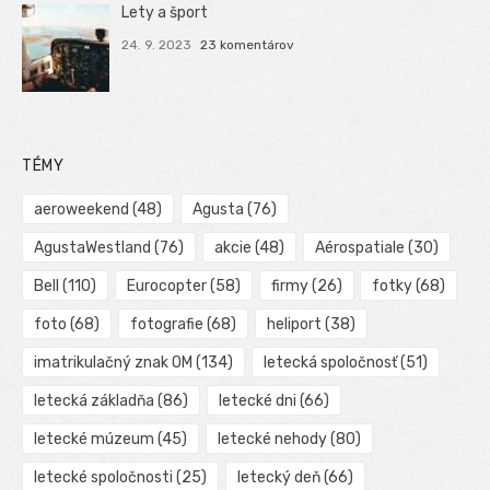
Lety a šport
24. 9. 2023
23 komentárov
TÉMY
aeroweekend
(48)
Agusta
(76)
AgustaWestland
(76)
akcie
(48)
Aérospatiale
(30)
Bell
(110)
Eurocopter
(58)
firmy
(26)
fotky
(68)
foto
(68)
fotografie
(68)
heliport
(38)
imatrikulačný znak OM
(134)
letecká spoločnosť
(51)
letecká základňa
(86)
letecké dni
(66)
letecké múzeum
(45)
letecké nehody
(80)
letecké spoločnosti
(25)
letecký deň
(66)