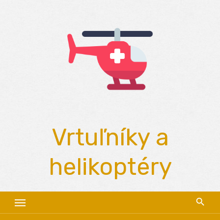
Skip
to
content
Vrtuľníky a
helikoptéry