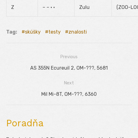
Z
– – • •
Zulu
(ZOO-LO
Tag:
skúšky
testy
znalosti
Previous
Navigácia
Previous
AS 355N Ecureuil 2, OM-???, 5681
v
post:
Next
článku
Next
Mil Mi-8T, OM-???, 6360
post:
Poradňa