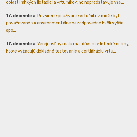
oblasti ľahkých lietadiel a vrtuľníkov, no nepredstavuje vše...
17. decembra
:
Rozšírené používanie vrtuľníkov môže byť
považované za environmentálne nezodpovedné kvôli vyššej
spo...
17. decembra
:
Verejnosť by mala mať dôveru v letecké normy,
ktoré vyžadujú dôkladné testovanie a certifikáciu vrtu...