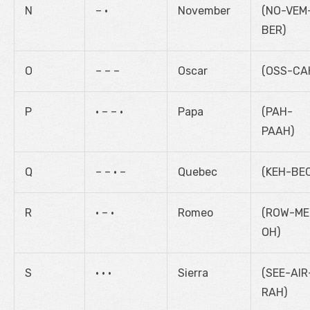
N
– •
November
(NO-VEM
BER)
O
– – –
Oscar
(OSS-CA
P
• – – •
Papa
(PAH-
PAAH)
Q
– – • –
Quebec
(KEH-BE
R
• – •
Romeo
(ROW-ME
OH)
S
• • •
Sierra
(SEE-AIR
RAH)