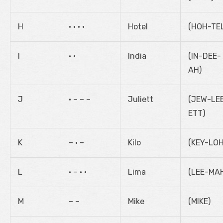
H
• • • •
Hotel
(HOH-TE
I
• •
India
(IN-DEE-
AH)
J
• – – –
Juliett
(JEW-LE
ETT)
K
– • –
Kilo
(KEY-LOH
L
• – • •
Lima
(LEE-MA
M
– –
Mike
(MIKE)