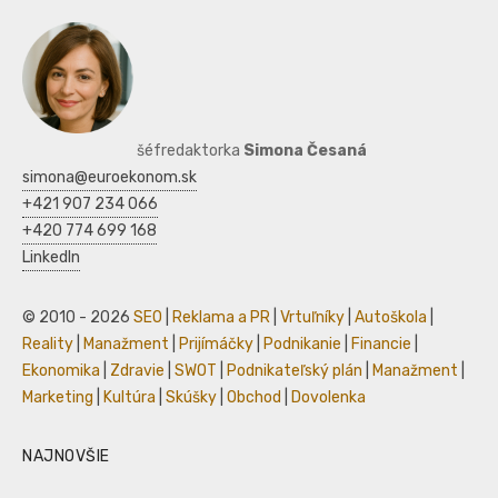
šéfredaktorka
Simona Česaná
simona@euroekonom.sk
+421 907 234 066
+420 774 699 168
LinkedIn
© 2010 - 2026
SEO
|
Reklama a PR
|
Vrtuľníky
|
Autoškola
|
Reality
|
Manažment
|
Prijímáčky
|
Podnikanie
|
Financie
|
Ekonomika
|
Zdravie
|
SWOT
|
Podnikateľský plán
|
Manažment
|
Marketing
|
Kultúra
|
Skúšky
|
Obchod
|
Dovolenka
NAJNOVŠIE