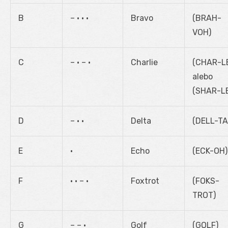
B
– • • •
Bravo
(BRAH-
VOH)
C
– • – •
Charlie
(CHAR-L
alebo
(SHAR-L
D
– • •
Delta
(DELL-TA
E
•
Echo
(ECK-OH)
F
• • – •
Foxtrot
(FOKS-
TROT)
G
– – •
Golf
(GOLF)