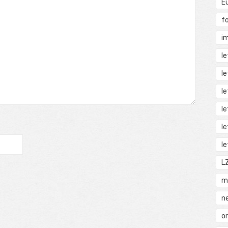
E
f
i
l
l
l
l
l
l
L
m
n
o