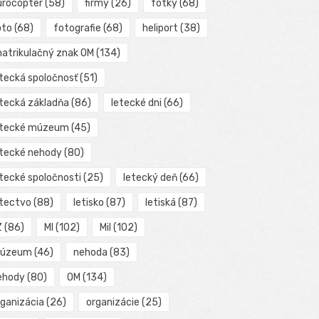
urocopter
(58)
firmy
(26)
fotky
(68)
oto
(68)
fotografie
(68)
heliport
(38)
matrikulačný znak OM
(134)
etecká spoločnosť
(51)
etecká základňa
(86)
letecké dni
(66)
etecké múzeum
(45)
etecké nehody
(80)
etecké spoločnosti
(25)
letecký deň
(66)
etectvo
(88)
letisko
(87)
letiská
(87)
Z
(86)
MI
(102)
Mil
(102)
úzeum
(46)
nehoda
(83)
ehody
(80)
OM
(134)
rganizácia
(26)
organizácie
(25)