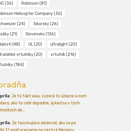
HC
(36)
Robinson
(81)
obinson Helicopter Company
(36)
chweizer
(24)
Sikorsky
(26)
kúšky
(21)
Slovensko
(136)
alosti
(48)
UL
(20)
ultralight
(20)
traľahké vrtuľníky
(20)
vrtuľník
(216)
tuľníky
(184)
oradňa
apríla
:
Je to fakt wau, vyzerá to úžasne a som
davý, ako to celé dopadne, aj keď sa v tých
hnických de...
apríla
:
Je fascinujúce sledovať, ako sa po
llo 17 opäť vraciame na cestu k Mesiacu,