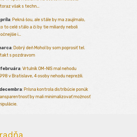
toraz však s techn...
apríla
:
Pekná šou, ale stále by ma zaujímalo,
o to celé stálo a či by tie miliardy neboli
očnejšie i...
marca
:
Dobrý deň Mohol by som poprosiť tel.
takt s pozdravom
 februára
:
Vrtulník OM-NIS mal nehodu
.1998 v Bratislave, 4 osoby nehodu neprežili.
 decembra
:
Prísna kontrola distribúcie ponúk
ransparentnosť by mali minimalizovať možnosť
ipulácie.
radňa