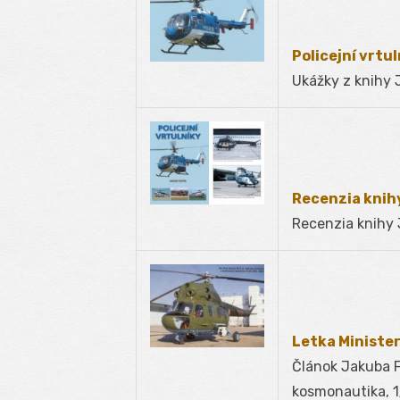
Policejní vrtul
Ukážky z knihy J
Recenzia knihy
Recenzia knihy J
Letka Minister
Článok Jakuba Fo
kosmonautika, 