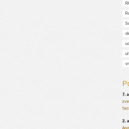
R
R
S
s
ud
ul
vr
P
7. 
zve
tec
2. 
Apo