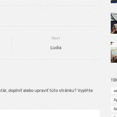
Next
Next
Ľudia
post:
TÉ
ár, doplniť alebo upraviť túto stránku? Vyplňte
a
A
A