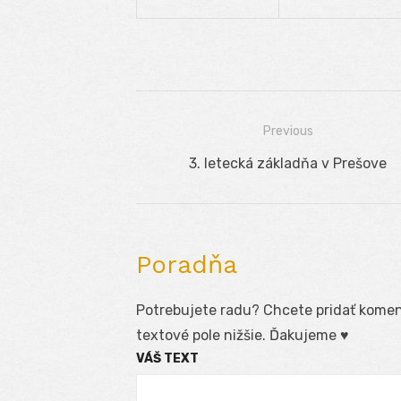
Previous
Navigácia
Previous
3. letecká základňa v Prešove
v
post:
článku
Poradňa
Potrebujete radu? Chcete pridať koment
textové pole nižšie. Ďakujeme ♥
VÁŠ TEXT