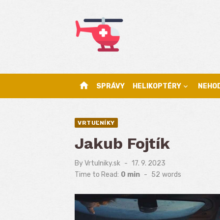
Skip
to
content
home
SPRÁVY
HELIKOPTÉRY
NEHO
VRTUĽNÍKY
Jakub Fojtík
By
Vrtulniky.sk
Posted
17. 9. 2023
on
Time to Read:
0 min
-
52
words