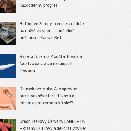
každodenný progres
Betónové žumpy, pivnice a nádrže
na dažďovú vodu – spoľahlivé
riešenia od Kamal-Bet
Raketa Artemis 2 odštartovala a
ľudstvo sa vracia na cestu k
Mesiacu
Dermokozmetika: Ako správne
pristupovať k starostlivosti o
citlivú a problematickú pleť?
Orech lieskový Červený LAMBERTA
– krásny úžitkový a dekoratívny ker