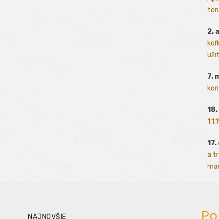
ten
2. 
koľk
užit
7. 
kon
18.
1.1
17.
a t
man
Po
NAJNOVŠIE