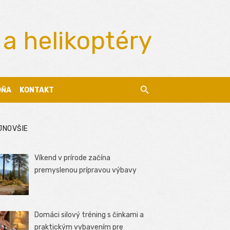
 a helikoptéry
DŇA
KONTAKT
JNOVŠIE
Víkend v prírode začína
premyslenou prípravou výbavy
Domáci silový tréning s činkami a
praktickým vybavením pre