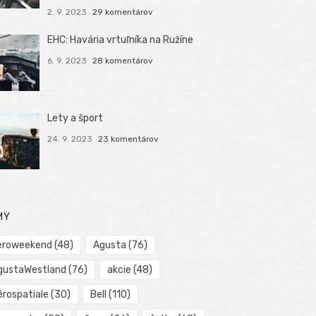
2. 9. 2023
29 komentárov
EHC: Havária vrtuľníka na Ružíne
6. 9. 2023
28 komentárov
Lety a šport
24. 9. 2023
23 komentárov
MY
eroweekend
(48)
Agusta
(76)
gustaWestland
(76)
akcie
(48)
érospatiale
(30)
Bell
(110)