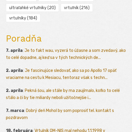
ultraľahké vrtuľníky
(20)
vrtuľník
(216)
vrtuľníky
(184)
Poradňa
7. apríla
:
Je to fakt wau, vyzerá to úžasne a som zvedavý, ako
to celé dopadne, aj keď sa v tých technických de...
2. apríla
:
Je fascinujúce sledovať, ako sa po Apollo 17 opäť
vraciame na cestu k Mesiacu, tentoraz však s techn...
2. apríla
:
Pekná šou, ale stále by ma zaujímalo, koľko to celé
stálo a či by tie miliardy neboli užitočnejšie i...
7. marca
:
Dobrý deň Mohol by som poprosiť tel. kontakt s
pozdravom
18. februára
:
Vrtulník OM-NIS mal nehodu 1.1.1998 v