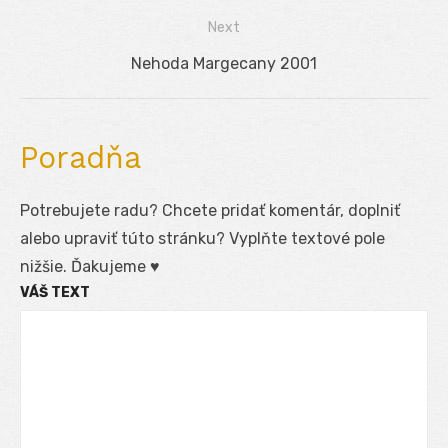
v
post:
Next
článku
Next
Nehoda Margecany 2001
post:
Poradňa
Potrebujete radu? Chcete pridať komentár, doplniť
alebo upraviť túto stránku? Vyplňte textové pole
nižšie. Ďakujeme ♥
VÁŠ TEXT