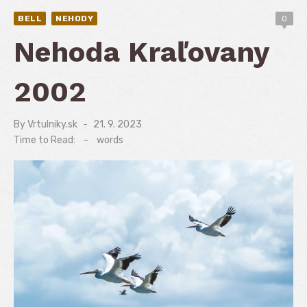
BELL
NEHODY
0
Nehoda Kraľovany
2002
By
Vrtulniky.sk
Posted
21. 9. 2023
on
Time to Read:
-
words