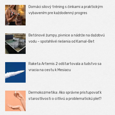
Domáci silový tréning s činkami a praktickým
vybavením pre každodenný progres
Betónové žumpy, pivnice a nádrže na dažďovú
vodu – spoľahlivé riešenia od Kamal-Bet
Raketa Artemis 2 odštartovala a ľudstvo sa
vracia na cestu k Mesiacu
Dermokozmetika: Ako správne pristupovať k
starostlivosti o citlivú a problematickú pleť?