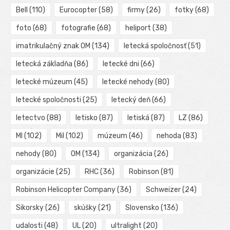
Bell
(110)
Eurocopter
(58)
firmy
(26)
fotky
(68)
foto
(68)
fotografie
(68)
heliport
(38)
imatrikulačný znak OM
(134)
letecká spoločnosť
(51)
letecká základňa
(86)
letecké dni
(66)
letecké múzeum
(45)
letecké nehody
(80)
letecké spoločnosti
(25)
letecký deň
(66)
letectvo
(88)
letisko
(87)
letiská
(87)
LZ
(86)
MI
(102)
Mil
(102)
múzeum
(46)
nehoda
(83)
nehody
(80)
OM
(134)
organizácia
(26)
organizácie
(25)
RHC
(36)
Robinson
(81)
Robinson Helicopter Company
(36)
Schweizer
(24)
Sikorsky
(26)
skúšky
(21)
Slovensko
(136)
udalosti
(48)
UL
(20)
ultralight
(20)