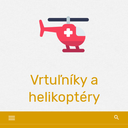
Skip
to
content
Vrtuľníky a
helikoptéry