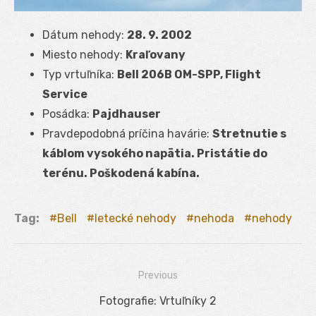
Dátum nehody:
28. 9. 2002
Miesto nehody:
Kraľovany
Typ vrtuľníka:
Bell 206B OM-SPP, Flight
Service
Posádka:
Pajdhauser
Pravdepodobná príčina havárie:
Stretnutie s
káblom vysokého napätia. Pristátie do
terénu. Poškodená kabína.
Tag:
Bell
letecké nehody
nehoda
nehody
Previous
Navigácia
Previous
Fotografie: Vrtuľníky 2