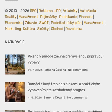
© 2010 - 2026
SEO
|
Reklama a PR
|
Vrtuľníky
|
Autoškola
|
Reality
|
Manažment
|
Prijímáčky
|
Podnikanie
|
Financie
|
Ekonomika
|
Zdravie
|
SWOT
|
Podnikateľský plán
|
Manažment
|
Marketing
|
Kultúra
|
Skúšky
|
Obchod
|
Dovolenka
NAJNOVŠIE
Víkend v prírode začína premyslenou prípravou
výbavy
14. 7. 2026
Simona Česaná
No comments
Domáci silový tréning s činkami a praktickým
vybavením pre každodenný progres
4. 6. 2026
Simona Česaná
No comments
Betónové žumpy, pivnice a nádrže na dažďovú