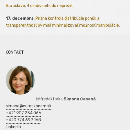
Bratislave, 4 osoby nehodu neprežili.
17. decembra
:
Prísna kontrola distribúcie ponúk a
transparentnosť by mali minimalizovať možnosť manipulácie.
KONTAKT
šéfredaktorka
Simona Česaná
simona@euroekonom.sk
+421 907 234 066
+420 774 699 168
LinkedIn