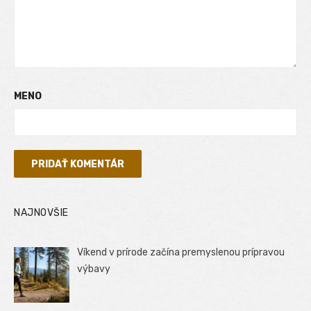
MENO
NAJNOVŠIE
Víkend v prírode začína premyslenou prípravou
výbavy