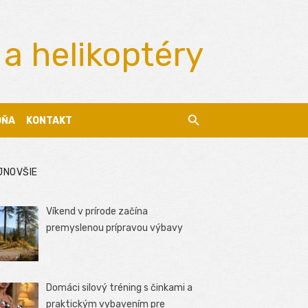
 a helikoptéry
DŇA
KONTAKT
JNOVŠIE
Víkend v prírode začína
premyslenou prípravou výbavy
Domáci silový tréning s činkami a
praktickým vybavením pre