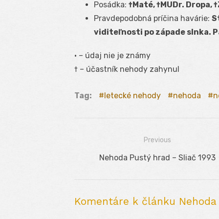
Posádka:
†Maté, †MUDr. Dropa, 
Pravdepodobná príčina havárie:
S
viditeľnosti po západe slnka. P
· – údaj nie je známy
† – účastník nehody zahynul
Tag:
letecké nehody
nehoda
n
Previous
Navigácia
Previous
Nehoda Pustý hrad – Sliač 1993
v
post:
článku
Komentáre k článku Nehoda K