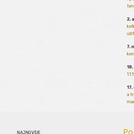
ten
2. 
koľk
užit
7. 
kon
18.
1.1
17.
a t
man
Po
NAJNOVŠIE