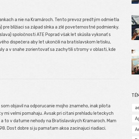
oliankach a nie na Kramároch. Tento prevoz predtým odmietla
na) pre blížiaci sa západ slnka a zlé poveternostné podmienky.
lava) spoločnosti ATE Poprad však let skúsila vykonať s
ho dispečera aby let ukončili na bratislavskom letisku,
ly a v snahe zorientovať sa zachytili stromy v oblasti, kde
TÉ
u som objavil na odporucanie mojho znameho, inak pilota
a
ty mi velmi pomahaju. Avsak pri citani prehladu leteckych
A
 a to v datume nehody na Bratislavskych Kramaroch. Mam
998. Dost dobre si ju pamatam akoa zacinajuci riadiaci.
A