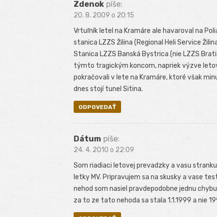
Zdenok
píše:
20. 8. 2009 o 20:15
Vrtuľník letel na Kramáre ale havaroval na P
stanica LZZS Žilina (Regional Heli Service Žili
Stanica LZZS Banská Bystrica (nie LZZS Bratis
týmto tragickým koncom, napriek výzve letové
pokračovali v lete na Kramáre, ktoré však minu
dnes stojí tunel Sitina.
ODPOVEDAŤ
Dátum
píše:
24. 4. 2010 o 22:09
Som riadiaci letovej prevadzky a vasu strank
letky MV. Pripravujem sa na skusky a vase tes
nehod som nasiel pravdepodobne jednu chybu
za to ze tato nehoda sa stala 1.1.1999 a nie 1