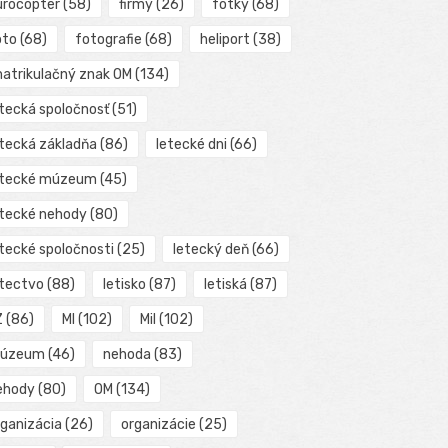
urocopter
(58)
firmy
(26)
fotky
(68)
oto
(68)
fotografie
(68)
heliport
(38)
matrikulačný znak OM
(134)
etecká spoločnosť
(51)
etecká základňa
(86)
letecké dni
(66)
etecké múzeum
(45)
etecké nehody
(80)
etecké spoločnosti
(25)
letecký deň
(66)
etectvo
(88)
letisko
(87)
letiská
(87)
Z
(86)
MI
(102)
Mil
(102)
úzeum
(46)
nehoda
(83)
ehody
(80)
OM
(134)
rganizácia
(26)
organizácie
(25)