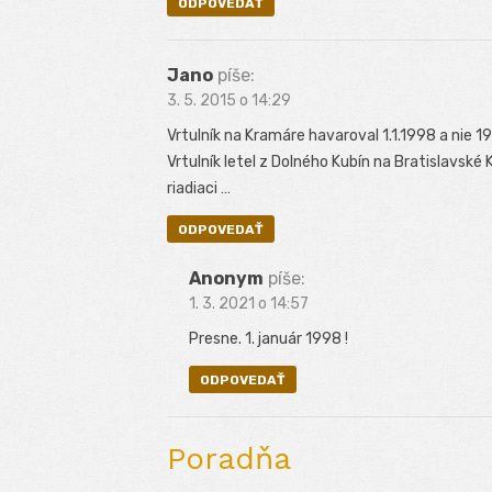
ODPOVEDAŤ
Jano
píše:
3. 5. 2015 o 14:29
Vrtulník na Kramáre havaroval 1.1.1998 a nie 1
Vrtulník letel z Dolného Kubín na Bratislavsk
riadiaci …
ODPOVEDAŤ
Anonym
píše:
1. 3. 2021 o 14:57
Presne. 1. január 1998 !
ODPOVEDAŤ
Poradňa