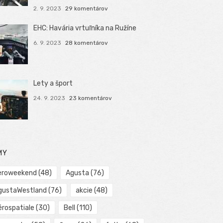
2. 9. 2023
29 komentárov
EHC: Havária vrtuľníka na Ružíne
6. 9. 2023
28 komentárov
Lety a šport
24. 9. 2023
23 komentárov
MY
eroweekend
(48)
Agusta
(76)
gustaWestland
(76)
akcie
(48)
érospatiale
(30)
Bell
(110)