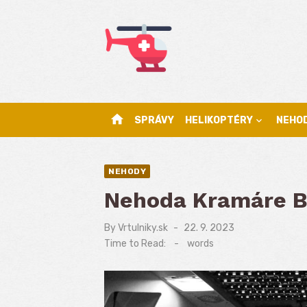
Skip
to
content
home
SPRÁVY
HELIKOPTÉRY
NEHO
NEHODY
Nehoda Kramáre Br
By
Vrtulniky.sk
Posted
22. 9. 2023
on
Time to Read:
-
words