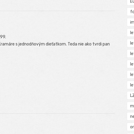
E
f
i
l
999.
l
é Kramáre s jednodňovým dieťatkom. Teda nie ako tvrdi pan
l
l
l
l
L
m
n
o