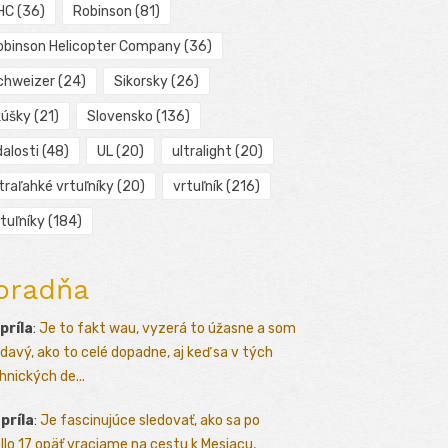
HC
(36)
Robinson
(81)
obinson Helicopter Company
(36)
chweizer
(24)
Sikorsky
(26)
kúšky
(21)
Slovensko
(136)
alosti
(48)
UL
(20)
ultralight
(20)
traľahké vrtuľníky
(20)
vrtuľník
(216)
tuľníky
(184)
oradňa
apríla
:
Je to fakt wau, vyzerá to úžasne a som
davý, ako to celé dopadne, aj keď sa v tých
hnických de...
apríla
:
Je fascinujúce sledovať, ako sa po
llo 17 opäť vraciame na cestu k Mesiacu,