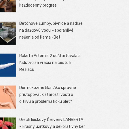
každodenný progres
Betónové žumpy, pivnice a nádrže
na dažďovú vodu – spoľahlivé
riešenia od Kamal-Bet
Raketa Artemis 2 odštartovala a
ľudstvo sa vracia na cestu k
Mesiacu
Dermokozmetika: Ako správne
pristupovať k starostlivosti o
citlivú a problematickú pleť?
Orech lieskový Červený LAMBERTA
– krásny úžitkový a dekoratívny ker