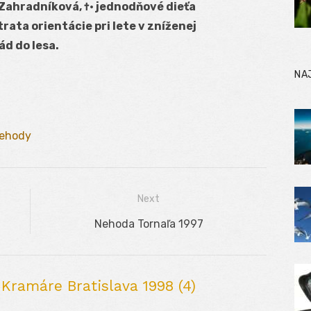
†Zahradníková, †· jednodňové dieťa
trata orientácie pri lete v zníženej
ád do lesa.
NA
ehody
Next
Next
Nehoda Tornaľa 1997
post:
ramáre Bratislava 1998 (4)