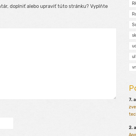
R
ár, doplniť alebo upraviť túto stránku? Vyplňte
R
S
s
ud
ul
vr
P
7. 
zve
tec
2. 
Apo