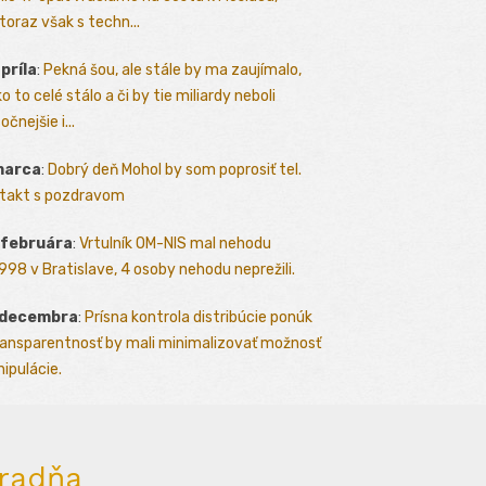
toraz však s techn...
apríla
:
Pekná šou, ale stále by ma zaujímalo,
o to celé stálo a či by tie miliardy neboli
očnejšie i...
marca
:
Dobrý deň Mohol by som poprosiť tel.
takt s pozdravom
 februára
:
Vrtulník OM-NIS mal nehodu
.1998 v Bratislave, 4 osoby nehodu neprežili.
 decembra
:
Prísna kontrola distribúcie ponúk
ransparentnosť by mali minimalizovať možnosť
ipulácie.
radňa