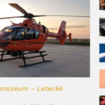
é múzeum – Letecké