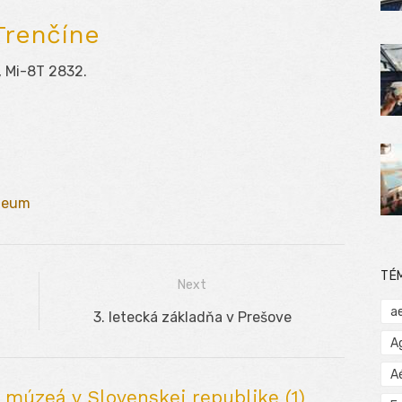
Trenčíne
, Mi-8T 2832.
zeum
TÉ
Next
a
Next
3. letecká základňa v Prešove
post:
A
A
múzeá v Slovenskej republike (1)