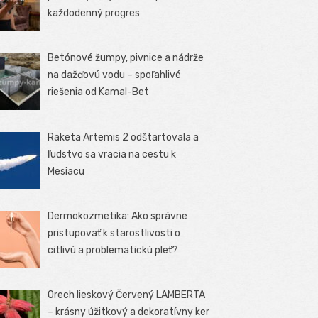
každodenný progres
Betónové žumpy, pivnice a nádrže
na dažďovú vodu – spoľahlivé
riešenia od Kamal-Bet
Raketa Artemis 2 odštartovala a
ľudstvo sa vracia na cestu k
Mesiacu
Dermokozmetika: Ako správne
pristupovať k starostlivosti o
citlivú a problematickú pleť?
Orech lieskový Červený LAMBERTA
– krásny úžitkový a dekoratívny ker