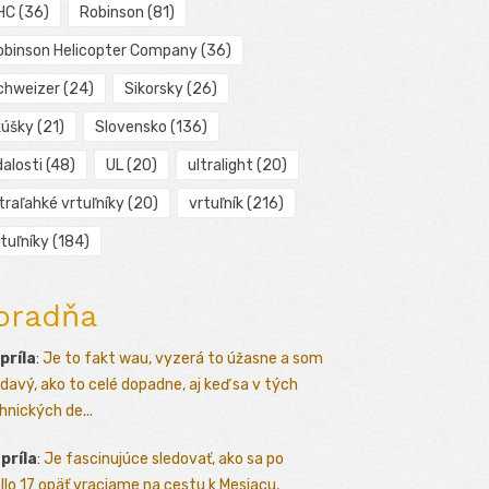
HC
(36)
Robinson
(81)
obinson Helicopter Company
(36)
chweizer
(24)
Sikorsky
(26)
kúšky
(21)
Slovensko
(136)
alosti
(48)
UL
(20)
ultralight
(20)
traľahké vrtuľníky
(20)
vrtuľník
(216)
tuľníky
(184)
oradňa
apríla
:
Je to fakt wau, vyzerá to úžasne a som
davý, ako to celé dopadne, aj keď sa v tých
hnických de...
apríla
:
Je fascinujúce sledovať, ako sa po
llo 17 opäť vraciame na cestu k Mesiacu,