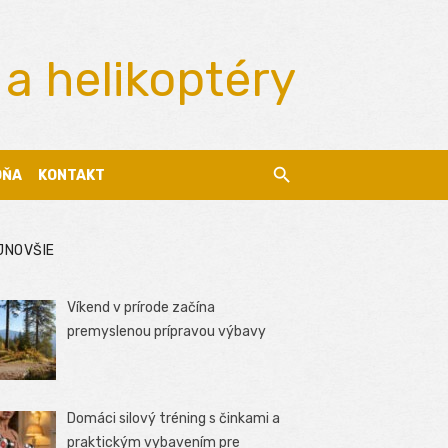
 a helikoptéry
DŇA
KONTAKT
JNOVŠIE
Víkend v prírode začína
premyslenou prípravou výbavy
Domáci silový tréning s činkami a
praktickým vybavením pre