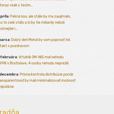
toraz však s techn...
apríla
:
Pekná šou, ale stále by ma zaujímalo,
o to celé stálo a či by tie miliardy neboli
očnejšie i...
marca
:
Dobrý deň Mohol by som poprosiť tel.
takt s pozdravom
 februára
:
Vrtulník OM-NIS mal nehodu
.1998 v Bratislave, 4 osoby nehodu neprežili.
 decembra
:
Prísna kontrola distribúcie ponúk
ransparentnosť by mali minimalizovať možnosť
ipulácie.
radňa