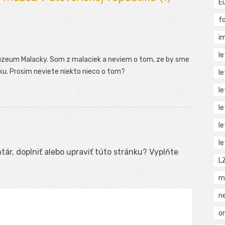
E
f
i
l
uzeum Malacky. Som z malaciek a neviem o tom, ze by sme
iku. Prosim neviete niekto nieco o tom?
l
l
l
l
l
ár, doplniť alebo upraviť túto stránku? Vyplňte
L
m
n
o