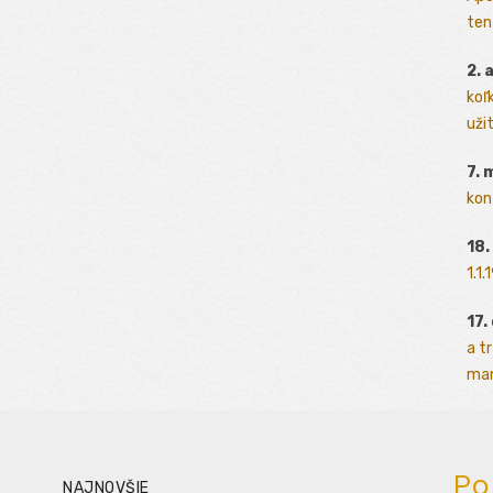
ten
2. 
koľk
užit
7. 
kon
18.
1.1
17.
a t
man
Po
NAJNOVŠIE