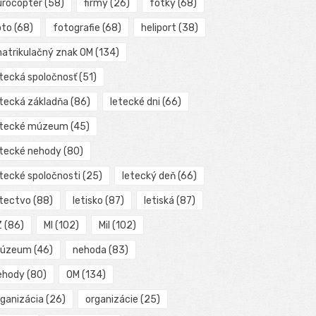
urocopter
(58)
firmy
(26)
fotky
(68)
oto
(68)
fotografie
(68)
heliport
(38)
matrikulačný znak OM
(134)
etecká spoločnosť
(51)
etecká základňa
(86)
letecké dni
(66)
etecké múzeum
(45)
etecké nehody
(80)
etecké spoločnosti
(25)
letecký deň
(66)
etectvo
(88)
letisko
(87)
letiská
(87)
Z
(86)
MI
(102)
Mil
(102)
úzeum
(46)
nehoda
(83)
ehody
(80)
OM
(134)
rganizácia
(26)
organizácie
(25)