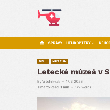
Skip
to
content
home
SPRÁVY
HELIKOPTÉRY
NEHO
BELL
MÚZEUM
Letecké múzeá v S
By
Vrtulniky.sk
Posted
17. 9. 2023
on
Time to Read:
1 min
-
179
words