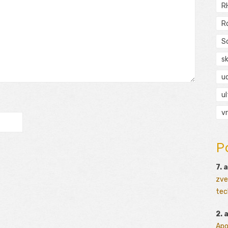
R
R
S
s
ud
ul
vr
P
7. 
zve
tec
2. 
Apo