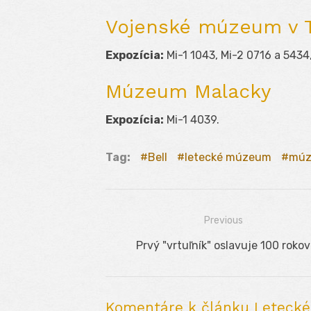
Vojenské múzeum v 
Expozícia:
Mi-1 1043, Mi-2 0716 a 5434
Múzeum Malacky
Expozícia:
Mi-1 4039.
Tag:
Bell
letecké múzeum
mú
Previous
Navigácia
Previous
Prvý "vrtuľník" oslavuje 100 rokov
v
post:
článku
Komentáre k článku Letecké 