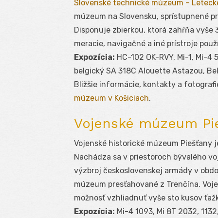
Slovenské technické múzeum – Letec
múzeum na Slovensku, sprístupnené pre 
Disponuje zbierkou, ktorá zahŕňa vyše 3
meracie, navigačné a iné prístroje použ
Expozícia:
HC-102 OK-RVY, Mi-1, Mi-4 51
belgický SA 318C Alouette Astazou, Bel
Bližšie informácie, kontakty a fotogra
múzeum v Košiciach
.
Vojenské múzeum Pi
Vojenské historické múzeum Piešťany j
Nachádza sa v priestoroch bývalého voj
výzbroj československej armády v obdob
múzeum presťahované z Trenčína. Voj
možnosť vzhliadnuť vyše sto kusov ťažkej
Expozícia:
Mi-4 1093, Mi 8T 2032, 1132