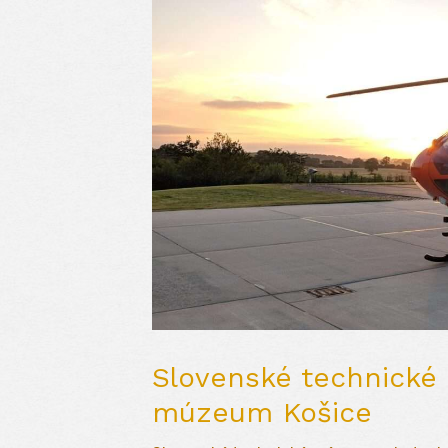
Slovenské technick
múzeum Košice