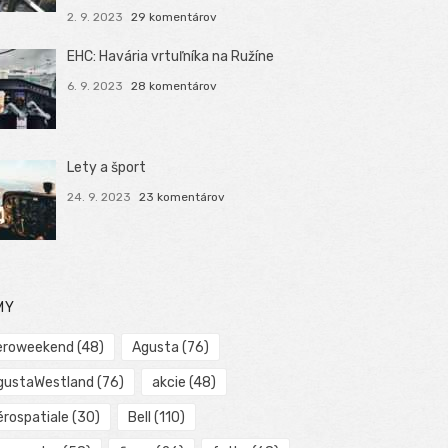
2. 9. 2023
29 komentárov
EHC: Havária vrtuľníka na Ružíne
6. 9. 2023
28 komentárov
Lety a šport
24. 9. 2023
23 komentárov
MY
eroweekend
(48)
Agusta
(76)
gustaWestland
(76)
akcie
(48)
érospatiale
(30)
Bell
(110)