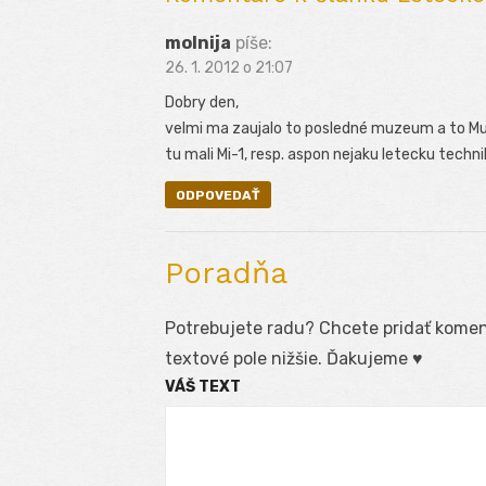
molnija
píše:
26. 1. 2012 o 21:07
Dobry den,
velmi ma zaujalo to posledné muzeum a to M
tu mali Mi-1, resp. aspon nejaku letecku techn
ODPOVEDAŤ
Poradňa
Potrebujete radu? Chcete pridať koment
textové pole nižšie. Ďakujeme ♥
VÁŠ TEXT