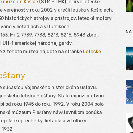
ké múzeum Košice
(STM – LMK) je prvé letecké
verejnosť v roku 2002 v areáli letiska v Košiciach.
0 historických strojov a prístrojov, letecké motory,
ívané v lietadlách a vrtuľníkoch.
NA
53, Mi-2 7739, 7738, 8213, 8215, 8943 zbroj,
l UH-1 americkej národnej gardy.
fie z tohoto múzea nájdete na stránke
Letecké
ešťany
e súčasťou Vojenského historického ústavu.
enského letiska Piešťany. Stálu expozíciu tvorí
í od roku 1945 do roku 1992. V roku 2004 bolo
enské múzeum Piešťany návštevníkom ponúka
 i ľahkej techniky, lietadlá a vrtuľníky.
, 1932.