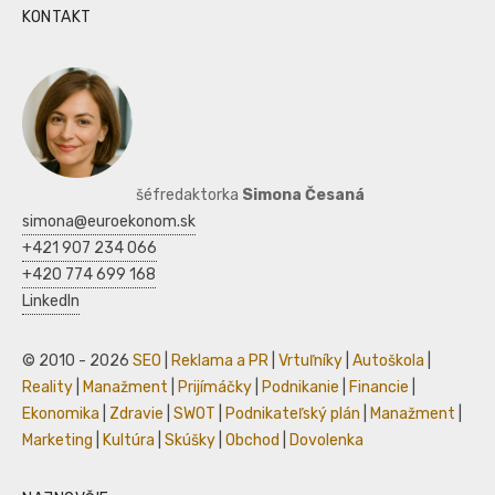
KONTAKT
šéfredaktorka
Simona Česaná
simona@euroekonom.sk
+421 907 234 066
+420 774 699 168
LinkedIn
© 2010 - 2026
SEO
|
Reklama a PR
|
Vrtuľníky
|
Autoškola
|
Reality
|
Manažment
|
Prijímáčky
|
Podnikanie
|
Financie
|
Ekonomika
|
Zdravie
|
SWOT
|
Podnikateľský plán
|
Manažment
|
Marketing
|
Kultúra
|
Skúšky
|
Obchod
|
Dovolenka