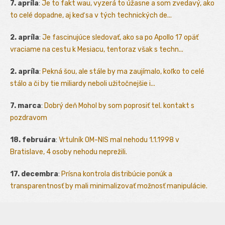
7. apríla
:
Je to fakt wau, vyzerá to úžasne a som zvedavý, ako
to celé dopadne, aj keď sa v tých technických de...
2. apríla
:
Je fascinujúce sledovať, ako sa po Apollo 17 opäť
vraciame na cestu k Mesiacu, tentoraz však s techn...
2. apríla
:
Pekná šou, ale stále by ma zaujímalo, koľko to celé
stálo a či by tie miliardy neboli užitočnejšie i...
7. marca
:
Dobrý deň Mohol by som poprosiť tel. kontakt s
pozdravom
18. februára
:
Vrtulník OM-NIS mal nehodu 1.1.1998 v
Bratislave, 4 osoby nehodu neprežili.
17. decembra
:
Prísna kontrola distribúcie ponúk a
transparentnosť by mali minimalizovať možnosť manipulácie.