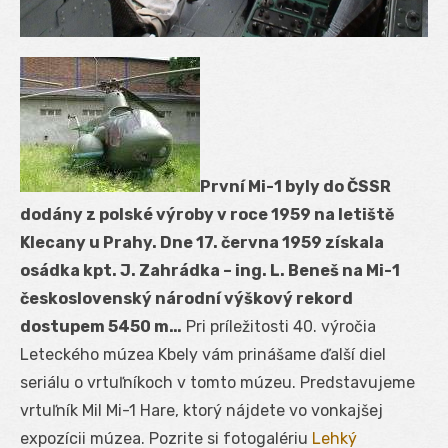
První Mi-1 byly do ČSSR
dodány z polské výroby v roce 1959 na letiště
Klecany u Prahy. Dne 17. června 1959 získala
osádka kpt. J. Zahrádka – ing. L. Beneš na Mi-1
československý národní výškový rekord
dostupem 5450 m…
Pri príležitosti 40. výročia
Leteckého múzea Kbely vám prinášame ďalší diel
seriálu o vrtuľníkoch v tomto múzeu. Predstavujeme
vrtuľník Mil Mi-1 Hare, ktorý nájdete vo vonkajšej
expozícii múzea. Pozrite si fotogalériu
Lehký