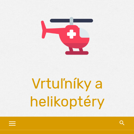
Skip
to
content
Vrtuľníky a
helikoptéry