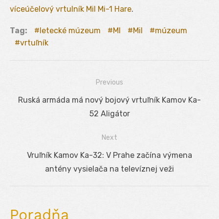
víceúčelový vrtulník Mil Mi-1 Hare
.
Tag:
letecké múzeum
MI
Mil
múzeum
vrtuľník
Previous
Navigácia
Previous
Ruská armáda má nový bojový vrtuľník Kamov Ka-
v
post:
52 Aligátor
článku
Next
Next
Vruľník Kamov Ka-32: V Prahe začína výmena
post:
antény vysielača na televíznej veži
Poradňa