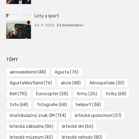
Lety a šport
24. 9. 2023
23 komentárov
TÉMY
aeroweekend
(48)
Agusta
(76)
AgustaWestland
(76)
akcie
(48)
Aérospatiale
(30)
Bell
(110)
Eurocopter
(58)
firmy
(26)
fotky
(68)
foto
(68)
fotografie
(68)
heliport
(38)
imatrikulačný znak OM
(134)
letecká spoločnosť
(51)
letecká základňa
(86)
letecké dni
(66)
letecké múzeum
(45)
letecké nehody
(80)