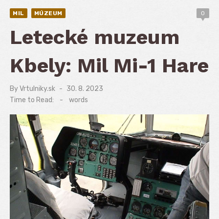
MIL
MÚZEUM
0
Letecké muzeum
Kbely: Mil Mi-1 Hare
By
Vrtulniky.sk
Posted
30. 8. 2023
on
Time to Read:
-
words