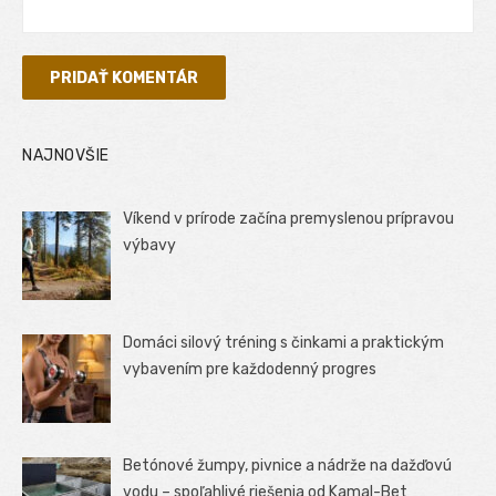
NAJNOVŠIE
Víkend v prírode začína premyslenou prípravou
výbavy
Domáci silový tréning s činkami a praktickým
vybavením pre každodenný progres
Betónové žumpy, pivnice a nádrže na dažďovú
vodu – spoľahlivé riešenia od Kamal-Bet