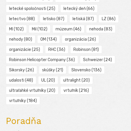
letecké spoločnosti
(25)
letecký deň
(66)
letectvo
(88)
letisko
(87)
letiská
(87)
LZ
(86)
MI
(102)
Mil
(102)
múzeum
(46)
nehoda
(83)
nehody
(80)
OM
(134)
organizácia
(26)
organizácie
(25)
RHC
(36)
Robinson
(81)
Robinson Helicopter Company
(36)
Schweizer
(24)
Sikorsky
(26)
skúšky
(21)
Slovensko
(136)
udalosti
(48)
UL
(20)
ultralight
(20)
ultraľahké vrtuľníky
(20)
vrtuľník
(216)
vrtuľníky
(184)
Poradňa