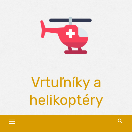
Skip
to
content
Vrtuľníky a
helikoptéry