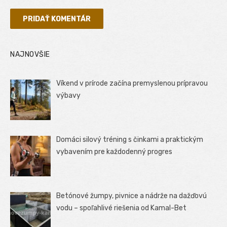
NAJNOVŠIE
Víkend v prírode začína premyslenou prípravou
výbavy
Domáci silový tréning s činkami a praktickým
vybavením pre každodenný progres
Betónové žumpy, pivnice a nádrže na dažďovú
vodu – spoľahlivé riešenia od Kamal-Bet