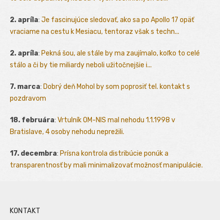
2. apríla
:
Je fascinujúce sledovať, ako sa po Apollo 17 opäť
vraciame na cestu k Mesiacu, tentoraz však s techn...
2. apríla
:
Pekná šou, ale stále by ma zaujímalo, koľko to celé
stálo a či by tie miliardy neboli užitočnejšie i...
7. marca
:
Dobrý deň Mohol by som poprosiť tel. kontakt s
pozdravom
18. februára
:
Vrtulník OM-NIS mal nehodu 1.1.1998 v
Bratislave, 4 osoby nehodu neprežili.
17. decembra
:
Prísna kontrola distribúcie ponúk a
transparentnosť by mali minimalizovať možnosť manipulácie.
KONTAKT