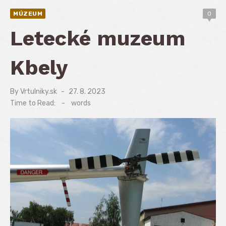
MÚZEUM
0
Letecké muzeum
Kbely
By
Vrtulniky.sk
Posted
27. 8. 2023
on
Time to Read:
-
words