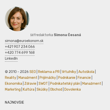
šéfredaktorka
Simona Česaná
simona@euroekonom.sk
+421 907 234 066
+420 774 699 168
LinkedIn
© 2010 - 2026
SEO
|
Reklama a PR
|
Vrtuľníky
|
Autoškola
|
Reality
|
Manažment
|
Prijímáčky
|
Podnikanie
|
Financie
|
Ekonomika
|
Zdravie
|
SWOT
|
Podnikateľský plán
|
Manažment
|
Marketing
|
Kultúra
|
Skúšky
|
Obchod
|
Dovolenka
NAJNOVŠIE