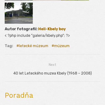
Autor fotografií:
Heli-Kbely boy
< ?php include "galeria/kbely.php"; ?>
Tag:
letecké múzeum
múzeum
Next
Navigácia
Next
40 let Leteckého muzea Kbely (1968 – 2008)
v
post:
článku
Poradňa