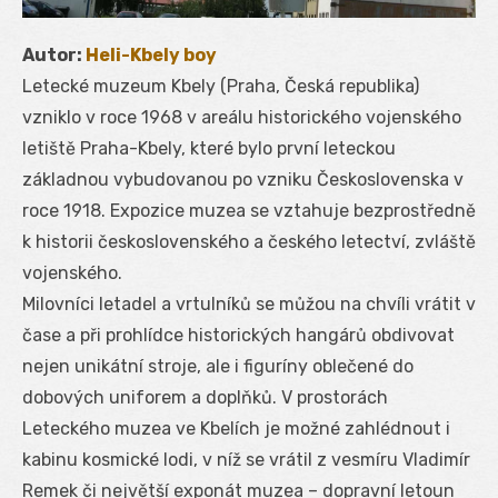
Autor:
Heli-Kbely boy
Letecké muzeum Kbely (Praha, Česká republika)
vzniklo v roce 1968 v areálu historického vojenského
letiště Praha-Kbely, které bylo první leteckou
základnou vybudovanou po vzniku Československa v
roce 1918. Expozice muzea se vztahuje bezprostředně
k historii československého a českého letectví, zvláště
vojenského.
Milovníci letadel a vrtulníků se můžou na chvíli vrátit v
čase a při prohlídce historických hangárů obdivovat
nejen unikátní stroje, ale i figuríny oblečené do
dobových uniforem a doplňků. V prostorách
Leteckého muzea ve Kbelích je možné zahlédnout i
kabinu kosmické lodi, v níž se vrátil z vesmíru Vladimír
Remek či největší exponát muzea – dopravní letoun