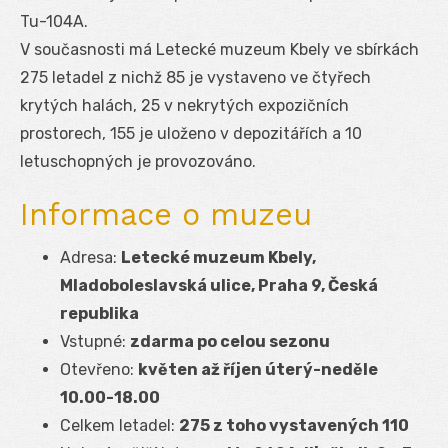
Tu-104A.
V současnosti má Letecké muzeum Kbely ve sbírkách
275 letadel z nichž 85 je vystaveno ve čtyřech
krytých halách, 25 v nekrytých expozičních
prostorech, 155 je uloženo v depozitářích a 10
letuschopných je provozováno.
Informace o muzeu
Adresa:
Letecké muzeum Kbely,
Mladoboleslavská ulice, Praha 9, Česká
republika
Vstupné:
zdarma po celou sezonu
Otevřeno:
květen až říjen úterý-neděle
10.00-18.00
Celkem letadel:
275 z toho vystavených 110