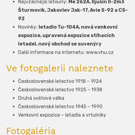
Nejvzácnější letouny:
Me 262A, Iljušin Il-2m3
Šturmovik, Jakovlev Jak-17, Avie S-92 a CS-
92
Novinky:
letadlo Tu-104A, nová venkovní
expozice, upravená expozice stíhacích
letadel, nový obchod se suvenýry
Další informace na internetu:
www.vhu.cz
Ve fotogalerii naleznete
Československé letectvo 1918 – 1924
Československé letectvo 1925 – 1938
Druhá světová válka
Československé letectvo 1945 – 1990
Venkovní expozice – letadla a vrtulníky
Fotogaléria