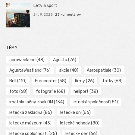
Lety a šport
24. 9. 2023
23 komentárov
TÉMY
aeroweekend
(48)
Agusta
(76)
AgustaWestland
(76)
akcie
(48)
Aérospatiale
(30)
Bell
(110)
Eurocopter
(58)
firmy
(26)
fotky
(68)
foto
(68)
fotografie
(68)
heliport
(38)
imatrikulačný znak OM
(134)
letecká spoločnosť
(51)
letecká základňa
(86)
letecké dni
(66)
letecké múzeum
(45)
letecké nehody
(80)
letecké spoločnosti
(25)
letecký deň
(66)