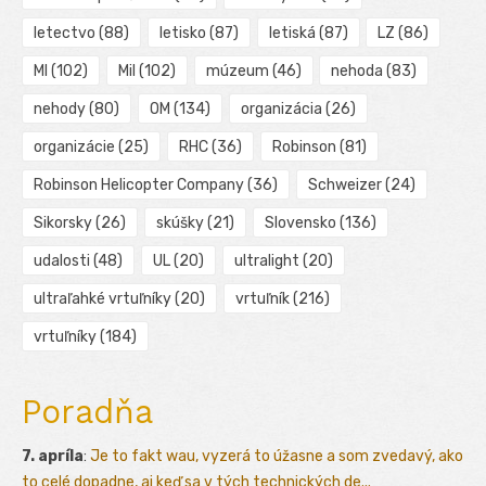
letectvo
(88)
letisko
(87)
letiská
(87)
LZ
(86)
MI
(102)
Mil
(102)
múzeum
(46)
nehoda
(83)
nehody
(80)
OM
(134)
organizácia
(26)
organizácie
(25)
RHC
(36)
Robinson
(81)
Robinson Helicopter Company
(36)
Schweizer
(24)
Sikorsky
(26)
skúšky
(21)
Slovensko
(136)
udalosti
(48)
UL
(20)
ultralight
(20)
ultraľahké vrtuľníky
(20)
vrtuľník
(216)
vrtuľníky
(184)
Poradňa
7. apríla
:
Je to fakt wau, vyzerá to úžasne a som zvedavý, ako
to celé dopadne, aj keď sa v tých technických de...