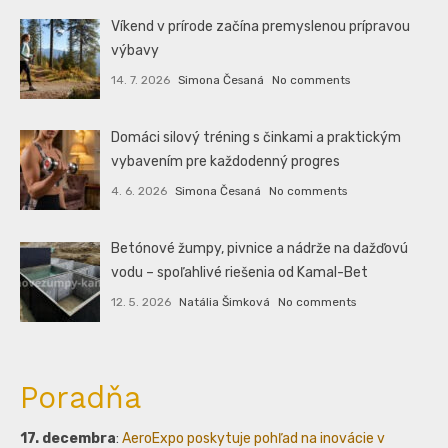
Víkend v prírode začína premyslenou prípravou
výbavy
14. 7. 2026
Simona Česaná
No comments
Domáci silový tréning s činkami a praktickým
vybavením pre každodenný progres
4. 6. 2026
Simona Česaná
No comments
Betónové žumpy, pivnice a nádrže na dažďovú
vodu – spoľahlivé riešenia od Kamal-Bet
12. 5. 2026
Natália Šimková
No comments
Poradňa
17. decembra
:
AeroExpo poskytuje pohľad na inovácie v