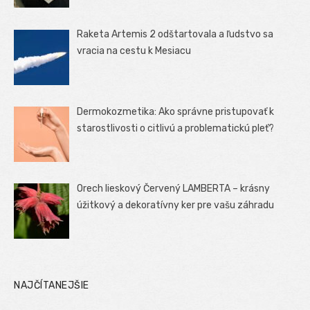
Raketa Artemis 2 odštartovala a ľudstvo sa
vracia na cestu k Mesiacu
Dermokozmetika: Ako správne pristupovať k
starostlivosti o citlivú a problematickú pleť?
Orech lieskový Červený LAMBERTA – krásny
úžitkový a dekoratívny ker pre vašu záhradu
NAJČÍTANEJŠIE