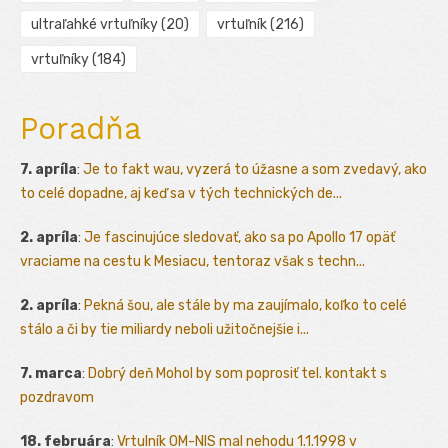
ultraľahké vrtuľníky
(20)
vrtuľník
(216)
vrtuľníky
(184)
Poradňa
7. apríla
:
Je to fakt wau, vyzerá to úžasne a som zvedavý, ako
to celé dopadne, aj keď sa v tých technických de...
2. apríla
:
Je fascinujúce sledovať, ako sa po Apollo 17 opäť
vraciame na cestu k Mesiacu, tentoraz však s techn...
2. apríla
:
Pekná šou, ale stále by ma zaujímalo, koľko to celé
stálo a či by tie miliardy neboli užitočnejšie i...
7. marca
:
Dobrý deň Mohol by som poprosiť tel. kontakt s
pozdravom
18. februára
:
Vrtulník OM-NIS mal nehodu 1.1.1998 v