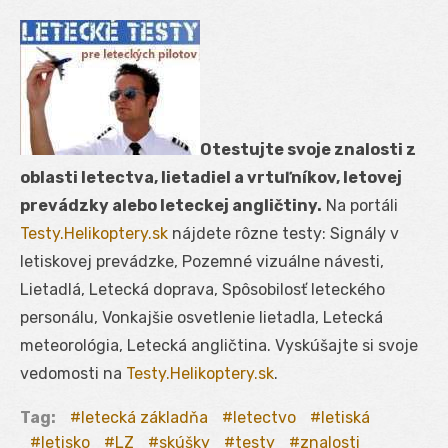
Otestujte svoje znalosti z
oblasti letectva, lietadiel a vrtuľníkov, letovej
prevádzky alebo leteckej angličtiny.
Na portáli
Testy.Helikoptery.sk
nájdete rôzne testy: Signály v
letiskovej prevádzke, Pozemné vizuálne návesti,
Lietadlá, Letecká doprava, Spôsobilosť leteckého
personálu, Vonkajšie osvetlenie lietadla, Letecká
meteorológia, Letecká angličtina. Vyskúšajte si svoje
vedomosti na
Testy.Helikoptery.sk
.
Tag:
letecká základňa
letectvo
letiská
letisko
LZ
skúšky
testy
znalosti