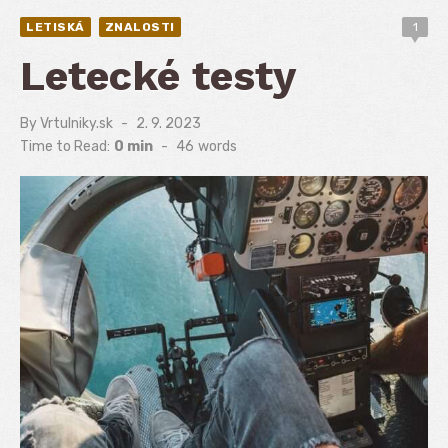
LETISKÁ
ZNALOSTI
1
Letecké testy
By
Vrtulniky.sk
Posted
2. 9. 2023
on
Time to Read:
0 min
-
46
words