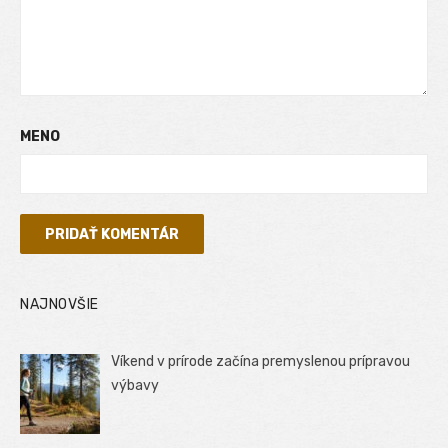
MENO
NAJNOVŠIE
Víkend v prírode začína premyslenou prípravou
výbavy