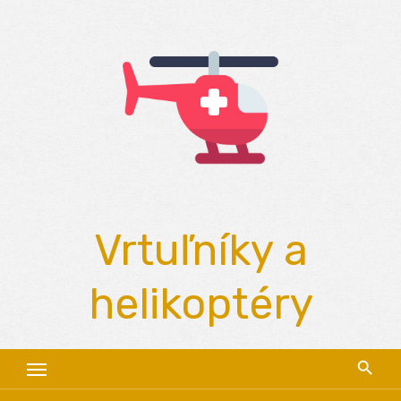
Skip
to
content
Vrtuľníky a
helikoptéry