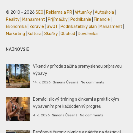
© 2010 - 2026
SEO
|
Reklama a PR
|
Vrtuľníky
|
Autoškola
|
Reality
|
Manažment
|
Prijímáčky
|
Podnikanie
|
Financie
|
Ekonomika
|
Zdravie
|
SWOT
|
Podnikateľský plán
|
Manažment
|
Marketing
|
Kultúra
|
Skúšky
|
Obchod
|
Dovolenka
NAJNOVŠIE
Víkend v prírode začína premyslenou prípravou
výbavy
14. 7. 2026
Simona Česaná
No comments
Domáci silový tréning s činkami a praktickým
vybavením pre každodenný progres
4. 6. 2026
Simona Česaná
No comments
Betónové žumpy, pivnice a nádrže na dažďovú