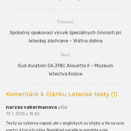
Previous
Navigácia
Previous
Spoločný opakovací výcvik špeciálnych činností pri
v
post:
leteckej záchrane – Vrátna dolina
článku
Next
Next
Sud Aviation SA.318C Alouette II – Múzeum
post:
letectva Košice
Komentáre k článku Letecké testy (1)
narzes vakermanova
píše:
19. 1. 2010 o 18:42
Testy su vyborny napad, ale v anglickych su chyby a tie sa ucia
vsetci, ktori ich robia. Napriklad nacelle je gondola a nie