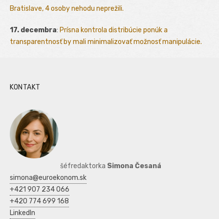
Bratislave, 4 osoby nehodu neprežili.
17. decembra
:
Prísna kontrola distribúcie ponúk a
transparentnosť by mali minimalizovať možnosť manipulácie.
KONTAKT
šéfredaktorka
Simona Česaná
simona@euroekonom.sk
+421 907 234 066
+420 774 699 168
LinkedIn