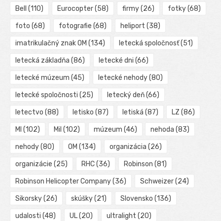
Bell
(110)
Eurocopter
(58)
firmy
(26)
fotky
(68)
foto
(68)
fotografie
(68)
heliport
(38)
imatrikulačný znak OM
(134)
letecká spoločnosť
(51)
letecká základňa
(86)
letecké dni
(66)
letecké múzeum
(45)
letecké nehody
(80)
letecké spoločnosti
(25)
letecký deň
(66)
letectvo
(88)
letisko
(87)
letiská
(87)
LZ
(86)
MI
(102)
Mil
(102)
múzeum
(46)
nehoda
(83)
nehody
(80)
OM
(134)
organizácia
(26)
organizácie
(25)
RHC
(36)
Robinson
(81)
Robinson Helicopter Company
(36)
Schweizer
(24)
Sikorsky
(26)
skúšky
(21)
Slovensko
(136)
udalosti
(48)
UL
(20)
ultralight
(20)