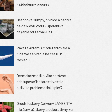
každodenný progres
Betónové žumpy, pivnice a nádrže
na dažďovú vodu – spoľahlivé
riešenia od Kamal-Bet
Raketa Artemis 2 odštartovala a
ľudstvo sa vracia na cestu k
Mesiacu
Dermokozmetika: Ako správne
pristupovať k starostlivosti o
citlivú a problematickú pleť?
Orech lieskový Červený LAMBERTA
– krásny úžitkový a dekoratívny ker