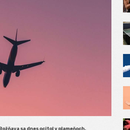
Rožňava sa dnes ocitol v plameňoch.