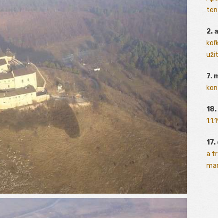
ten
2. 
koľk
užit
7. 
kon
18.
1.1
17.
a t
man