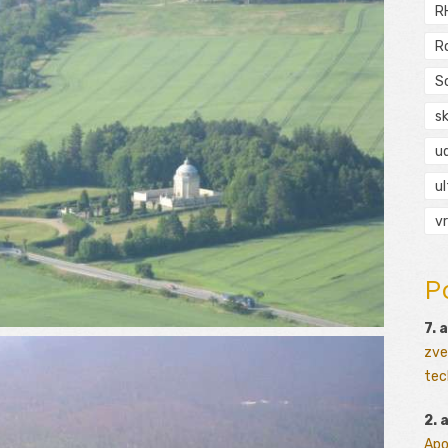
R
R
S
s
ud
ul
vr
P
7. 
zve
tec
2. 
Apo