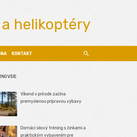
 a helikoptéry
DŇA
KONTAKT
JNOVŠIE
Víkend v prírode začína
premyslenou prípravou výbavy
Domáci silový tréning s činkami a
praktickým vybavením pre