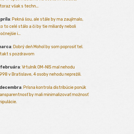
toraz však s techn...
apríla
:
Pekná šou, ale stále by ma zaujímalo,
o to celé stálo a či by tie miliardy neboli
očnejšie i...
marca
:
Dobrý deň Mohol by som poprosiť tel.
takt s pozdravom
 februára
:
Vrtulník OM-NIS mal nehodu
.1998 v Bratislave, 4 osoby nehodu neprežili.
 decembra
:
Prísna kontrola distribúcie ponúk
ransparentnosť by mali minimalizovať možnosť
ipulácie.