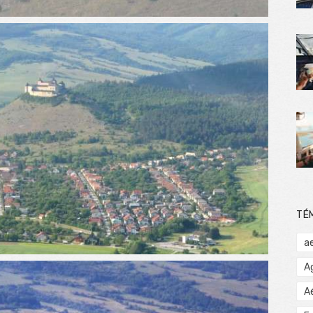
TÉ
a
A
A