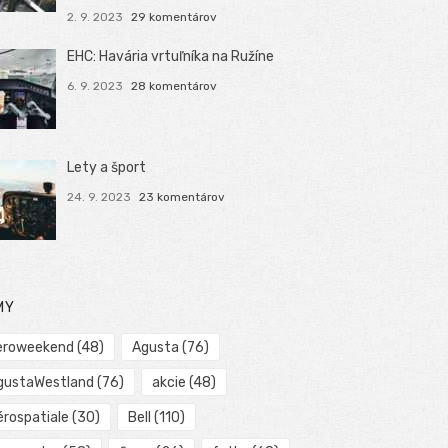
2. 9. 2023
29 komentárov
EHC: Havária vrtuľníka na Ružíne
6. 9. 2023
28 komentárov
Lety a šport
24. 9. 2023
23 komentárov
MY
eroweekend
(48)
Agusta
(76)
gustaWestland
(76)
akcie
(48)
érospatiale
(30)
Bell
(110)