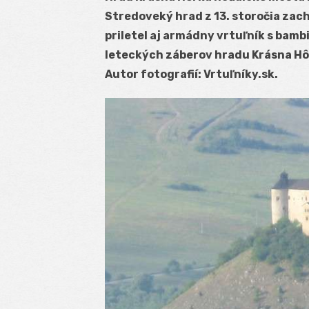
Stredoveký hrad z 13. storočia zachv
priletel aj armádny vrtuľník s bam
leteckých záberov hradu Krásna Hô
Autor fotografií: Vrtuľníky.sk.