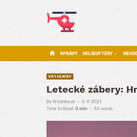
Skip
to
content
home
SPRÁVY
HELIKOPTÉRY
NEHO
VRTUĽNÍKY
Letecké zábery: H
By
Vrtulniky.sk
Posted
6. 9. 2023
on
Time to Read:
0 min
-
55
words