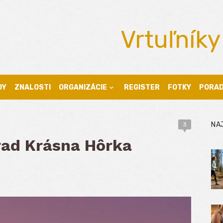
Vrtuľníky
DY
ZNALOSTI
ORGANIZÁCIE
REGISTER
FOTKY
PORA
NA
3
rad Krásna Hôrka