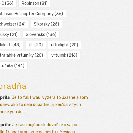
HC
(36)
Robinson
(81)
obinson Helicopter Company
(36)
chweizer
(24)
Sikorsky
(26)
kúšky
(21)
Slovensko
(136)
alosti
(48)
UL
(20)
ultralight
(20)
traľahké vrtuľníky
(20)
vrtuľník
(216)
tuľníky
(184)
oradňa
apríla
:
Je to fakt wau, vyzerá to úžasne a som
davý, ako to celé dopadne, aj keď sa v tých
hnických de...
apríla
:
Je fascinujúce sledovať, ako sa po
llo 17 opäť vraciame na cestu k Mesiacu,