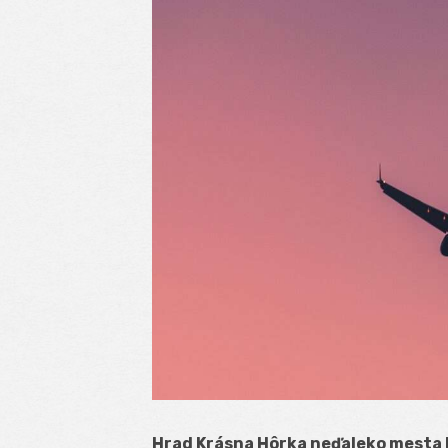
Hrad Krásna Hôrka neďaleko mesta 