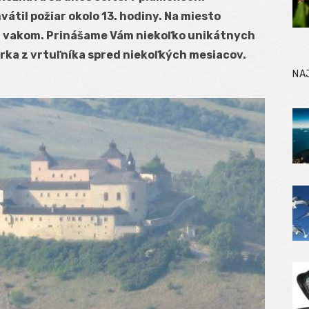
átil požiar okolo 13. hodiny. Na miesto
bi vakom. Prinášame Vám niekoľko unikátnych
rka z vrtuľníka spred niekoľkých mesiacov.
NA