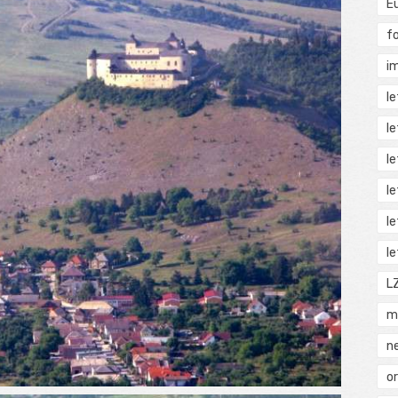
E
f
i
l
l
l
l
l
l
L
m
n
o