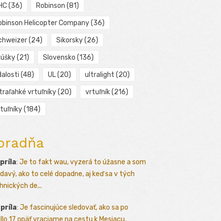
HC
(36)
Robinson
(81)
obinson Helicopter Company
(36)
chweizer
(24)
Sikorsky
(26)
kúšky
(21)
Slovensko
(136)
alosti
(48)
UL
(20)
ultralight
(20)
traľahké vrtuľníky
(20)
vrtuľník
(216)
tuľníky
(184)
oradňa
apríla
:
Je to fakt wau, vyzerá to úžasne a som
davý, ako to celé dopadne, aj keď sa v tých
hnických de...
apríla
:
Je fascinujúce sledovať, ako sa po
llo 17 opäť vraciame na cestu k Mesiacu,