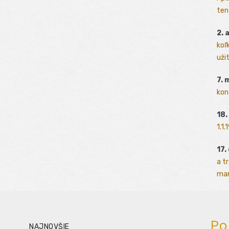
ten
2. 
koľk
užit
7. 
kon
18.
1.1
17.
a t
man
Po
NAJNOVŠIE