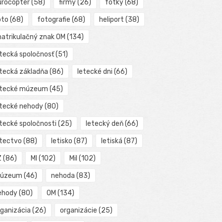
urocopter
(58)
firmy
(26)
fotky
(68)
oto
(68)
fotografie
(68)
heliport
(38)
matrikulačný znak OM
(134)
etecká spoločnosť
(51)
etecká základňa
(86)
letecké dni
(66)
etecké múzeum
(45)
etecké nehody
(80)
etecké spoločnosti
(25)
letecký deň
(66)
etectvo
(88)
letisko
(87)
letiská
(87)
Z
(86)
MI
(102)
Mil
(102)
úzeum
(46)
nehoda
(83)
ehody
(80)
OM
(134)
rganizácia
(26)
organizácie
(25)