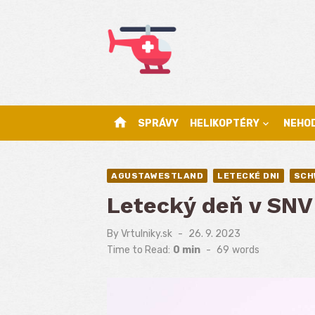
Skip
to
content
home
SPRÁVY
HELIKOPTÉRY
NEHO
AGUSTAWESTLAND
LETECKÉ DNI
SCH
Letecký deň v SNV
By
Vrtulniky.sk
Posted
26. 9. 2023
on
Time to Read:
0 min
-
69
words