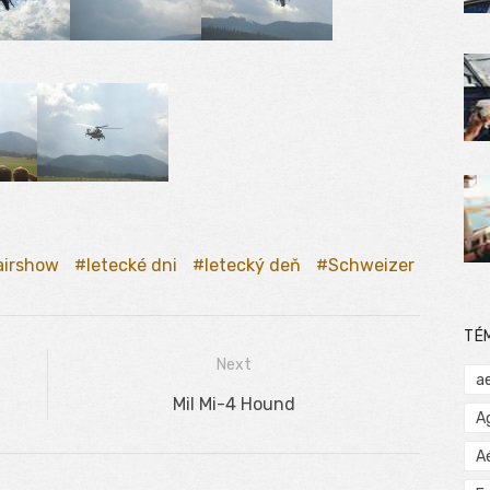
airshow
letecké dni
letecký deň
Schweizer
TÉ
Next
a
Next
Mil Mi-4 Hound
A
post:
A