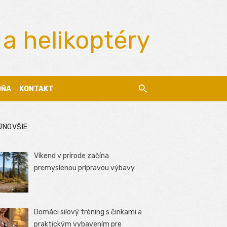
 a helikoptéry
DŇA
KONTAKT
JNOVŠIE
Víkend v prírode začína
premyslenou prípravou výbavy
Domáci silový tréning s činkami a
praktickým vybavením pre