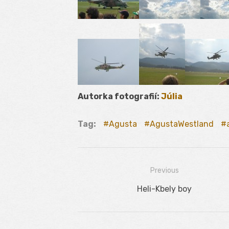
Autorka fotografií:
Júlia
Tag:
Agusta
AgustaWestland
Previous
Navigácia
Previous
Heli-Kbely boy
v
post:
článku