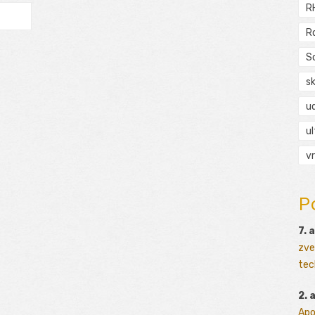
R
R
S
s
ud
ul
vr
P
7. 
zve
tec
2. 
Apo