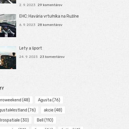
2. 9. 2023
29 komentárov
EHC: Havária vrtuľníka na Ružíne
6. 9. 2023
28 komentárov
Lety a šport
24. 9. 2023
23 komentárov
MY
eroweekend
(48)
Agusta
(76)
gustaWestland
(76)
akcie
(48)
érospatiale
(30)
Bell
(110)