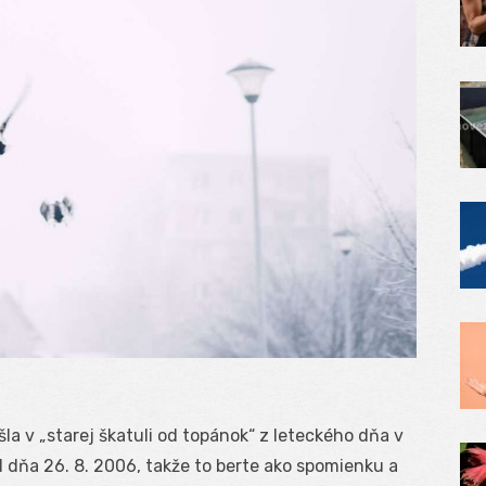
la v „starej škatuli od topánok“ z leteckého dňa v
l dňa 26. 8. 2006, takže to berte ako spomienku a