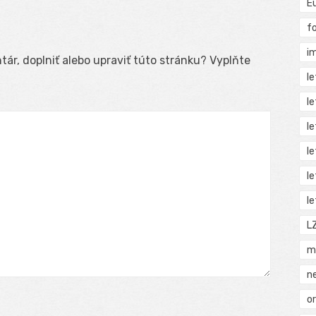
E
f
i
ár, doplniť alebo upraviť túto stránku? Vyplňte
l
l
l
l
l
l
L
m
n
o