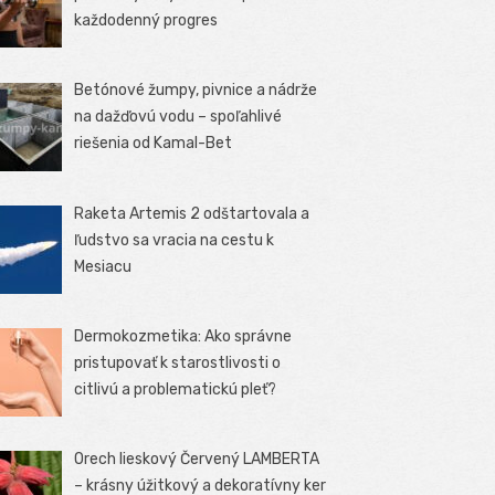
každodenný progres
Betónové žumpy, pivnice a nádrže
na dažďovú vodu – spoľahlivé
riešenia od Kamal-Bet
Raketa Artemis 2 odštartovala a
ľudstvo sa vracia na cestu k
Mesiacu
Dermokozmetika: Ako správne
pristupovať k starostlivosti o
citlivú a problematickú pleť?
Orech lieskový Červený LAMBERTA
– krásny úžitkový a dekoratívny ker