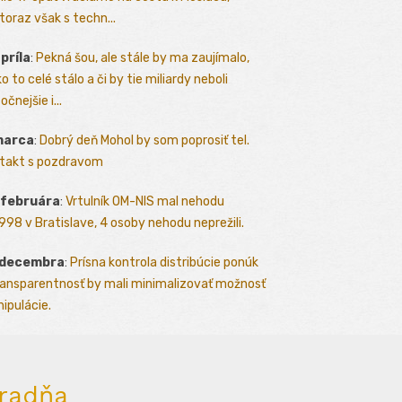
toraz však s techn...
apríla
:
Pekná šou, ale stále by ma zaujímalo,
o to celé stálo a či by tie miliardy neboli
očnejšie i...
marca
:
Dobrý deň Mohol by som poprosiť tel.
takt s pozdravom
 februára
:
Vrtulník OM-NIS mal nehodu
.1998 v Bratislave, 4 osoby nehodu neprežili.
 decembra
:
Prísna kontrola distribúcie ponúk
ransparentnosť by mali minimalizovať možnosť
ipulácie.
radňa